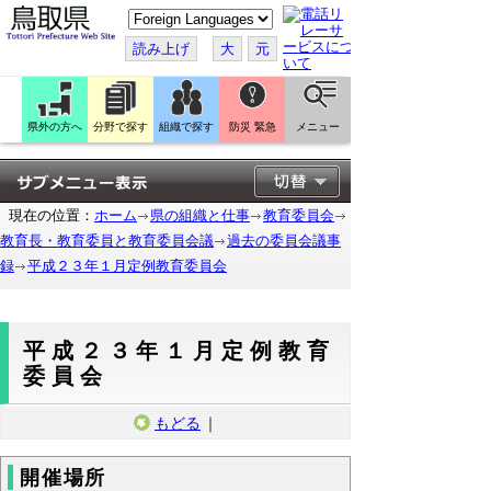
こ
の
ペ
読み上げ
大
元
ー
ジ
を
翻
訳
県外の方へ
分野で探す
組織で探す
防災 緊急
メニュー
す
る
現在の位置：
ホーム
県の組織と仕事
教育委員会
教育長・教育委員と教育委員会議
過去の委員会議事
録
平成２３年１月定例教育委員会
平成２３年１月定例教育
委員会
もどる
｜
開催場所