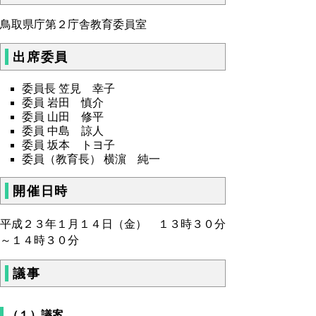
鳥取県庁第２庁舎教育委員室
出席委員
委員長 笠見 幸子
委員 岩田 慎介
委員 山田 修平
委員 中島 諒人
委員 坂本 トヨ子
委員（教育長） 横濵 純一
開催日時
平成２３年１月１４日（金） １３時３０分
～１４時３０分
議事
（１）議案