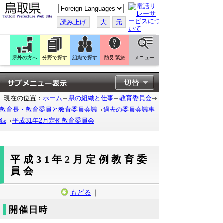
こ
の
ペ
読み上げ
大
元
ー
ジ
を
翻
訳
県外の方へ
分野で探す
組織で探す
防災 緊急
メニュー
す
る
現在の位置：
ホーム
県の組織と仕事
教育委員会
教育長・教育委員と教育委員会議
過去の委員会議事
録
平成31年2月定例教育委員会
平成31年2月定例教育委
員会
もどる
｜
開催日時