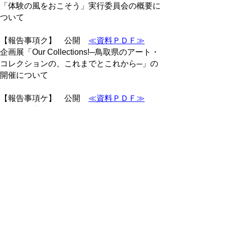
「体験の風をおこそう」実行委員会の概要に
ついて
【報告事項ク】 公開
≪資料ＰＤＦ≫
企画展「Our Collections!─鳥取県のアート・
コレクションの、これまでとこれから─」の
開催について
【報告事項ケ】 公開
≪資料ＰＤＦ≫
鳥取県埋蔵文化財センターにおける新春イベ
ントの取組状況について
【報告事項コ】 公開
≪資料ＰＤＦ≫
奨学金の督促状誤送付について
（３）協議事項
【協議事項1】 公開
≪資料ＰＤＦ≫
鳥取県文化部活動の在り方に関する方針
（案）について