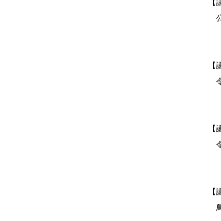
【
公
【
令
【
令
【
鳥