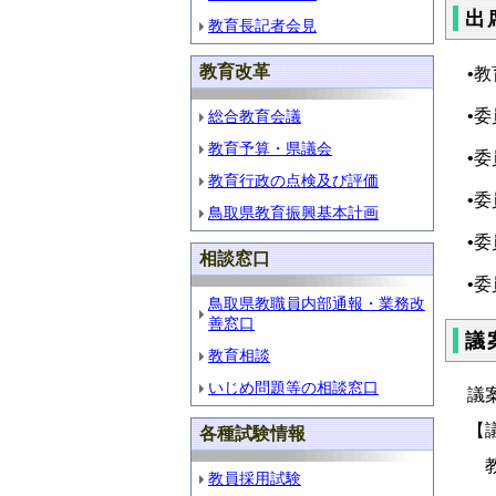
出
教育長記者会見
教育改革
•
•
総合教育会議
教育予算・県議会
•
教育行政の点検及び評価
•
鳥取県教育振興基本計画
•
相談窓口
•
鳥取県教職員内部通報・業務改
善窓口
議
教育相談
いじめ問題等の相談窓口
議
【
各種試験情報
教
教員採用試験