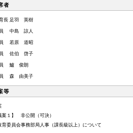
席者
教育長 足羽 英樹
委員 中島 諒人
委員 若原 道昭
委員 佐伯 啓子
委員 鱸 俊朗
委員 森 由美子
案等
案
議案１】 非公開（可決）
育委員会事務部局人事（課長級以上）について