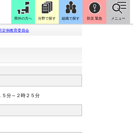
県外の方へ
分野で探す
組織で探す
防災 緊急
メニュー
月定例教育委員会
１５分～２時２５分