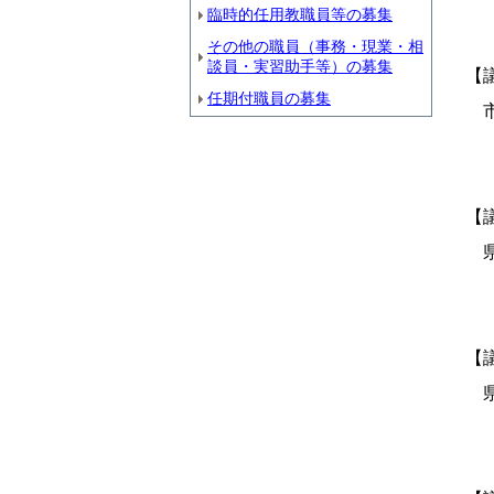
臨時的任用教職員等の募集
その他の職員（事務・現業・相
談員・実習助手等）の募集
【
任期付職員の募集
市
【
県
【
県