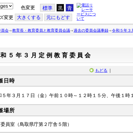
色変更
標準
黒
青
ズ変更
大
きくする
元
にもどす
委員会
教育長・教育委員と教育委員会議
過去の委員会議事録
令和５年３
令和５年３月定例教育委員会
もどる
｜
催日時
和５年３月１７日（金）午前１０時～１２時１５分、午後１時
催場所
育委員室（鳥取県庁第２庁舎５階）