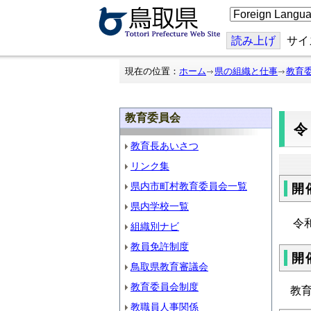
こ
の
ペ
ー
読み上げ
サイ
ジ
を
翻
現在の位置：
ホーム
県の組織と仕事
教育
訳
す
る
教育委員会
教育長あいさつ
リンク集
県内市町村教育委員会一覧
開
県内学校一覧
令
組織別ナビ
教員免許制度
開
鳥取県教育審議会
教育委員会制度
教
教職員人事関係