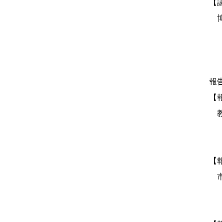
【
博
報
【
教
【
市