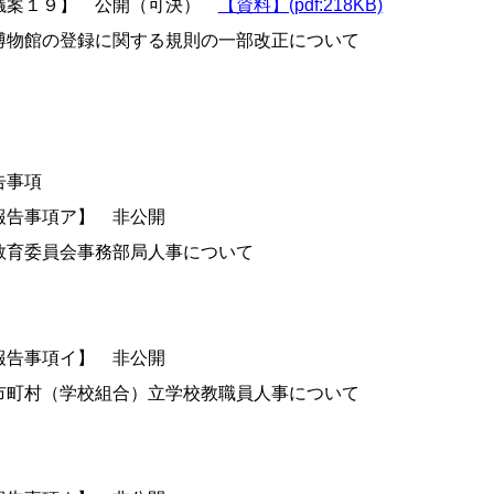
議案１９】 公開（可決）
【資料】(pdf:218KB)
物館の登録に関する規則の一部改正について
告事項
報告事項ア】 非公開
育委員会事務部局人事について
報告事項イ】 非公開
町村（学校組合）立学校教職員人事について