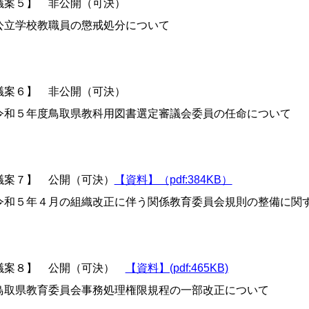
議案５】 非公開（可決）
立学校教職員の懲戒処分について
議案６】 非公開（可決）
和５年度鳥取県教科用図書選定審議会委員の任命について
議案７】 公開（可決）
【資料】（pdf:384KB）
和５年４月の組織改正に伴う関係教育委員会規則の整備に関
議案８
】 公開（可決）
【資料】(pdf:465KB)
取県教育委員会事務処理権限規程の一部改正について