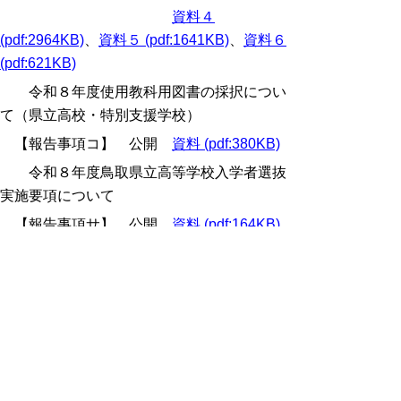
資料４
(pdf:2964KB)
、
資料５ (pdf:1641KB)
、
資料６
(pdf:621KB)
令和８年度使用教科用図書の採択につい
て（県立高校・特別支援学校）
【報告事項コ】 公開
資料 (pdf:380KB)
令和８年度鳥取県立高等学校入学者選抜
実施要項について
【報告事項サ】 公開
資料 (pdf:164KB)
中学校進路指導資料「輝け！夢」（令和
７年度版）の配布について
※冊子のデータについては以下の
URLからご覧ください。
https://www.pref.tottori.lg.jp/item/505780.htm#itemid505780