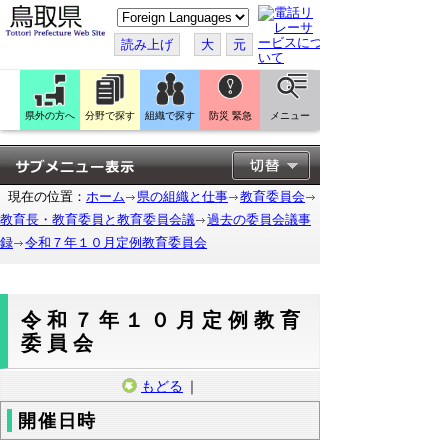
こ
の
ペ
読み上げ
大
元
ー
ジ
を
翻
訳
県外の方へ
分野で探す
組織で探す
防災 緊急
メニュー
す
る
現在の位置：
ホーム
県の組織と仕事
教育委員会
教育長・教育委員と教育委員会議
過去の委員会議事
録
令和７年１０月定例教育委員会
令和７年１０月定例教育
委員会
もどる
｜
開催日時