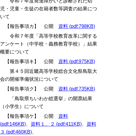
令和７年度発達障がいと診断された幼
児・児童・生徒の在籍者数等調査の結果につ
いて
【報告事項カ】 公開
資料 (pdf:798KB)
令和７年度「高等学校教育改革に関する
アンケート（中学校・義務教育学校）」結果
概要について
【報告事項キ】 公開
資料 (pdf:975KB)
第４５回近畿高等学校総合文化祭鳥取大
会の開催準備状況について
【報告事項ク】 公開
資料 (pdf:735KB)
「鳥取県ちいわか総選挙」の開票結果
（小学生）について
【報告事項ケ】 公開
資料
(pdf:146KB)
、
資料１、２ (pdf:411KB)
、
資料
３ (pdf:460KB)
、