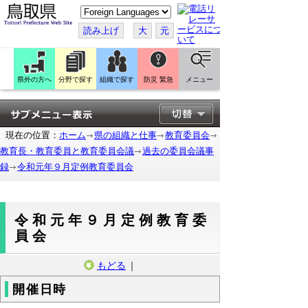
こ
の
ペ
読み上げ
大
元
ー
ジ
を
翻
訳
県外の方へ
分野で探す
組織で探す
防災 緊急
メニュー
す
る
現在の位置：
ホーム
県の組織と仕事
教育委員会
教育長・教育委員と教育委員会議
過去の委員会議事
録
令和元年９月定例教育委員会
令和元年９月定例教育委
員会
もどる
｜
開催日時