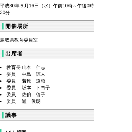
平成30年５月16日（水）午前10時～午後0時
30分
開催場所
鳥取県教育委員室
出席者
教育長 山本 仁志
委員 中島 諒人
委員 若原 道昭
委員 坂本 トヨ子
委員 佐伯 啓子
委員 鱸 俊朗
議事