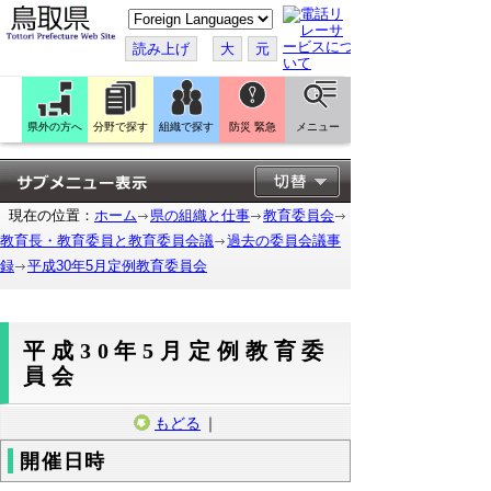
こ
の
ペ
読み上げ
大
元
ー
ジ
を
翻
訳
県外の方へ
分野で探す
組織で探す
防災 緊急
メニュー
す
る
現在の位置：
ホーム
県の組織と仕事
教育委員会
教育長・教育委員と教育委員会議
過去の委員会議事
録
平成30年5月定例教育委員会
平成30年5月定例教育委
員会
もどる
｜
開催日時