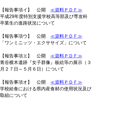
【報告事項イ】 公開
≪資料ＰＤＦ≫
平成29年度特別支援学校高等部及び専攻科
卒業生の進路状況について
【報告事項ウ】 公開
≪資料ＰＤＦ≫
「ワンミニッツ・エクササイズ」について
【報告事項エ】 公開
≪資料ＰＤＦ≫
青谷横木遺跡『女子群像』板絵等の展示（３
月２７日～５月６日）について
【報告事項オ】 公開
≪資料ＰＤＦ≫
学校給食における県内産食材の使用状況及び
取組について
【報告事項カ】 公開
≪資料ＰＤＦ≫
企画展「大いなる神仏の山 大山」の開催に
ついて