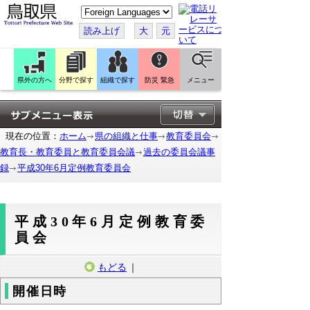
こ
の
ペ
読み上げ
大
元
ー
ジ
を
翻
訳
県外の方へ
分野で探す
組織で探す
防災 緊急
メニュー
す
る
現在の位置：
ホーム
県の組織と仕事
教育委員会
教育長・教育委員と教育委員会議
過去の委員会議事
録
平成30年6月定例教育委員会
平成30年6月定例教育委
員会
もどる
｜
開催日時