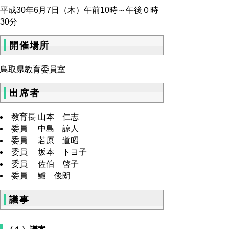
平成30年6月7日（木）午前10時～午後０時
30分
開催場所
鳥取県教育委員室
出席者
教育長 山本 仁志
委員 中島 諒人
委員 若原 道昭
委員 坂本 トヨ子
委員 佐伯 啓子
委員 鱸 俊朗
議事