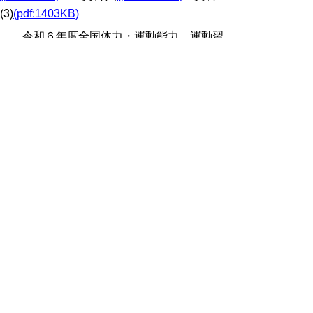
(3)
(pdf:1403KB)
令和６年度全国体力・運動能力、運動習
慣等調査及び鳥取県体力・運動能力調査の結
果について
※資料の容量が大きいため、分割して掲
載しています。
議事録
議事録 (pdf:1063KB)
▲ページ上部に戻る
と
個人情報保護
|
リンクについて
|
著作権に
り
ついて
|
アクセシビリティ
ネ
鳥取県教育委員会事務局教育総務課