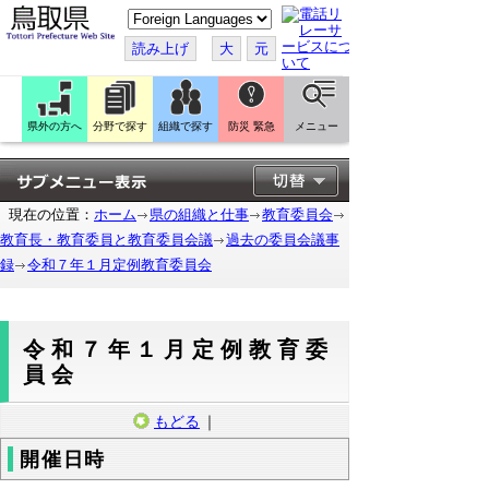
こ
の
ペ
読み上げ
大
元
ー
ジ
を
翻
訳
県外の方へ
分野で探す
組織で探す
防災 緊急
メニュー
す
る
現在の位置：
ホーム
県の組織と仕事
教育委員会
教育長・教育委員と教育委員会議
過去の委員会議事
録
令和７年１月定例教育委員会
令和７年１月定例教育委
員会
もどる
｜
開催日時