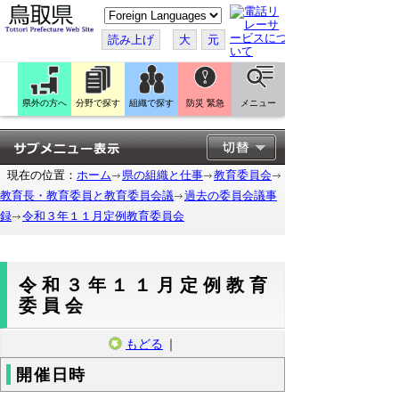
こ
の
ペ
読み上げ
大
元
ー
ジ
を
翻
訳
県外の方へ
分野で探す
組織で探す
防災 緊急
メニュー
す
る
現在の位置：
ホーム
県の組織と仕事
教育委員会
教育長・教育委員と教育委員会議
過去の委員会議事
録
令和３年１１月定例教育委員会
令和３年１１月定例教育
委員会
もどる
｜
開催日時