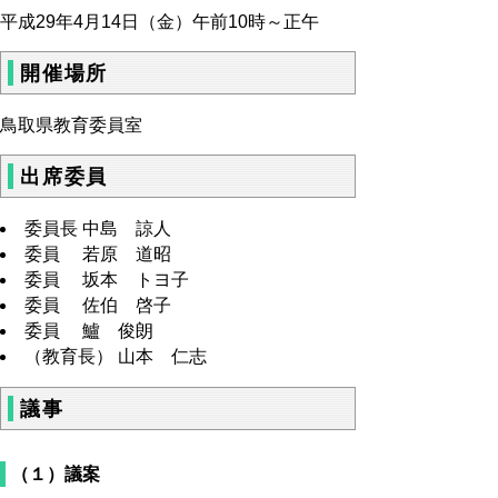
平成29年4月14日（金）午前10時～正午
開催場所
鳥取県教育委員室
出席委員
委員長 中島 諒人
委員 若原 道昭
委員 坂本 トヨ子
委員 佐伯 啓子
委員 鱸 俊朗
（教育長） 山本 仁志
議事
（１）議案