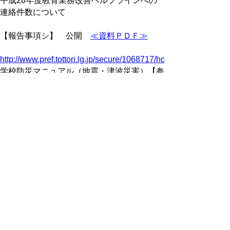
平成28年度教育業務改善ヘルプラインへの
連絡件数について
【報告事項シ】 公開
≪資料ＰＤＦ≫
http://www.pref.tottori.lg.jp/secure/1068717/honnbunn.pdf
学校防災マニュアル（地震・津波災害）【参
考資料】について
【報告事項ス】 公開
≪資料ＰＤＦ≫
平成29年度エキスパート教員の認定者につ
いて
【報告事項セ】 公開
≪資料ＰＤＦ≫
鳥取県の特別支援学校における医療的ケアリ
ーフレットについて
【報告事項ソ】 公開
≪資料ＰＤＦ≫
平成28年度特別支援教育体制整備状況調査
結果について