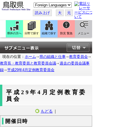
こ
の
ペ
読み上げ
大
元
ー
ジ
を
翻
訳
県外の方へ
分野で探す
組織で探す
防災 緊急
メニュー
す
る
現在の位置：
ホーム
県の組織と仕事
教育委員会
教育長・教育委員と教育委員会議
過去の委員会議事
録
平成29年4月定例教育委員会
平成29年4月定例教育委
員会
もどる
｜
開催日時