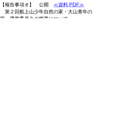
【報告事項オ】 公開
≪資料 PDF≫
第２回船上山少年自然の家・大山青年の
家 運営委員会の概要について
【報告事項カ】 公開
≪資料 PDF≫
県内の史跡における行事の開催について
※非公開の議案等につきましては、会議録
は公開されません。
議事録
議事録（PDF：180KB)
▲ページ上部に戻る
と
個人情報保護
|
リンクについて
|
著作権に
り
ついて
|
アクセシビリティ
ネ