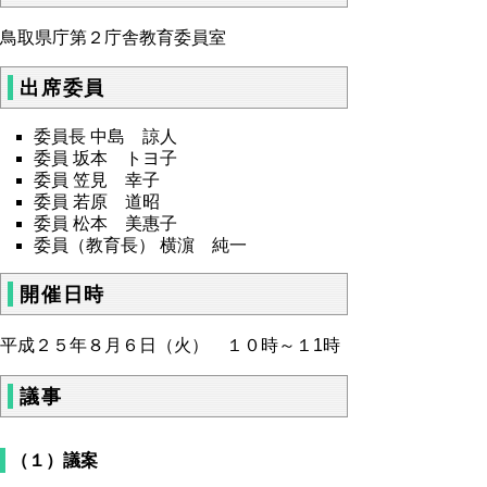
鳥取県庁第２庁舎教育委員室
出席委員
委員長 中島 諒人
委員 坂本 トヨ子
委員 笠見 幸子
委員 若原 道昭
委員 松本 美惠子
委員（教育長） 横濵 純一
開催日時
平成２５年８月６日（火） １０時～１1時
議事
（１）議案