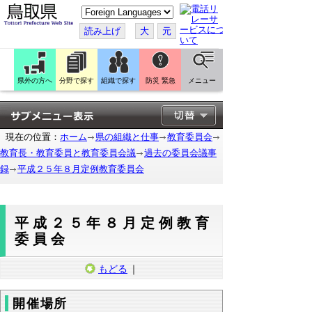
こ
の
ペ
読み上げ
大
元
ー
ジ
を
翻
訳
県外の方へ
分野で探す
組織で探す
防災 緊急
メニュー
す
る
現在の位置：
ホーム
県の組織と仕事
教育委員会
教育長・教育委員と教育委員会議
過去の委員会議事
録
平成２５年８月定例教育委員会
平成２５年８月定例教育
委員会
もどる
｜
開催場所