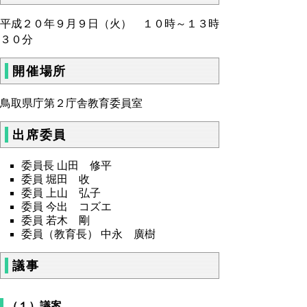
平成２０年９月９日（火） １０時～１３時
３０分
開催場所
鳥取県庁第２庁舎教育委員室
出席委員
委員長 山田 修平
委員 堀田 收
委員 上山 弘子
委員 今出 コズエ
委員 若木 剛
委員（教育長） 中永 廣樹
議事
（１）議案