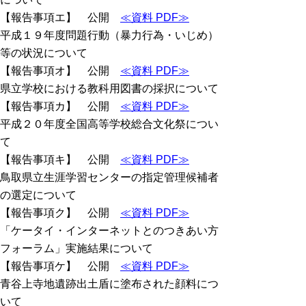
【報告事項エ】 公開
≪資料 PDF≫
平成１９年度問題行動（暴力行為・いじめ）
等の状況について
【報告事項オ】 公開
≪資料 PDF≫
県立学校における教科用図書の採択について
【報告事項カ】 公開
≪資料 PDF≫
平成２０年度全国高等学校総合文化祭につい
て
【報告事項キ】 公開
≪資料 PDF≫
鳥取県立生涯学習センターの指定管理候補者
の選定について
【報告事項ク】 公開
≪資料 PDF≫
「ケータイ・インターネットとのつきあい方
フォーラム」実施結果について
【報告事項ケ】 公開
≪資料 PDF≫
青谷上寺地遺跡出土盾に塗布された顔料につ
いて