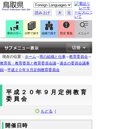
こ
の
ペ
読み上げ
大
元
ー
ジ
を
翻
訳
県外の方へ
分野で探す
組織で探す
防災 緊急
メニュー
す
る
現在の位置：
ホーム
県の組織と仕事
教育委員会
教育長・教育委員と教育委員会議
過去の委員会議事
録
平成２０年９月定例教育委員会
平成２０年９月定例教育
委員会
もどる
｜
開催日時