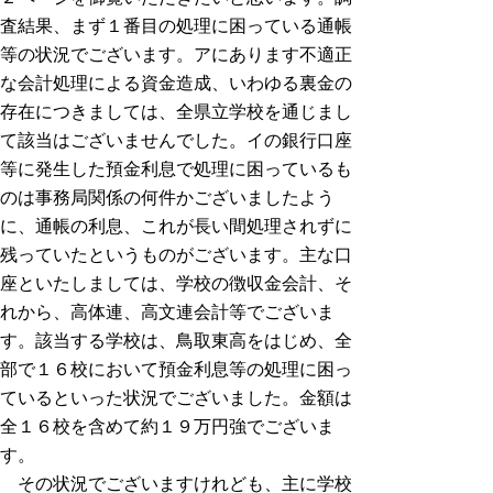
査結果、まず１番目の処理に困っている通帳
等の状況でございます。アにあります不適正
な会計処理による資金造成、いわゆる裏金の
存在につきましては、全県立学校を通じまし
て該当はございませんでした。イの銀行口座
等に発生した預金利息で処理に困っているも
のは事務局関係の何件かございましたよう
に、通帳の利息、これが長い間処理されずに
残っていたというものがございます。主な口
座といたしましては、学校の徴収金会計、そ
れから、高体連、高文連会計等でございま
す。該当する学校は、鳥取東高をはじめ、全
部で１６校において預金利息等の処理に困っ
ているといった状況でございました。金額は
全１６校を含めて約１９万円強でございま
す。
その状況でございますけれども、主に学校