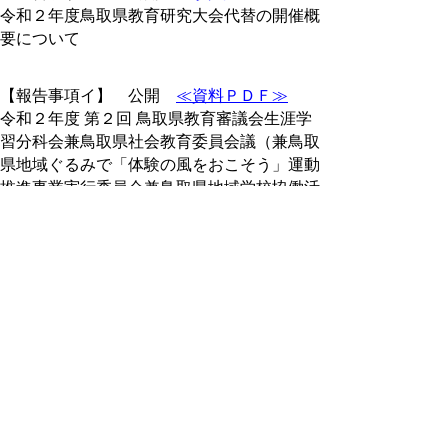
令和２年度鳥取県教育研究大会代替の開催概
要について
【報告事項イ】 公開
≪資料ＰＤＦ≫
令和２年度 第２回 鳥取県教育審議会生涯学
習分科会兼鳥取県社会教育委員会議（兼鳥取
県地域ぐるみで「体験の風をおこそう」運動
推進事業実行委員会兼鳥取県地域学校協働活
動推進委員会）の概要について
【報告事項ウ】 公開
≪資料ＰＤＦ≫
国際交流ライブラリー講演会の開催について
※非公開の議案等につきましては、会議録は
公開されません
議事録
令和３年２月定例教育委員会議事録
（PDF：463KB）