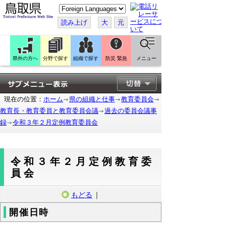
こ
の
ペ
読み上げ
大
元
ー
ジ
を
翻
訳
県外の方へ
分野で探す
組織で探す
防災 緊急
メニュー
す
る
現在の位置：
ホーム
県の組織と仕事
教育委員会
教育長・教育委員と教育委員会議
過去の委員会議事
録
令和３年２月定例教育委員会
令和３年２月定例教育委
員会
もどる
｜
開催日時