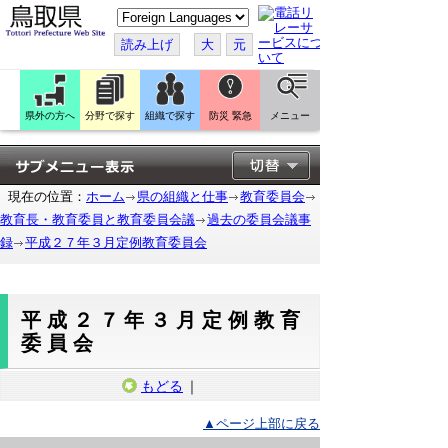
こ
の
ペ
読み上げ
大
元
ー
ジ
を
翻
訳
県外の方へ
分野で探す
組織で探す
防災 緊急
メニュー
す
る
現在の位置：
ホーム
県の組織と仕事
教育委員会
教育長・教育委員と教育委員会議
過去の委員会議事
録
平成２７年３月定例教育委員会
平成２７年３月定例教育
委員会
もどる
｜
▲ページ上部に戻る