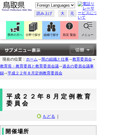
こ
の
ペ
読み上げ
大
元
ー
ジ
を
翻
訳
県外の方へ
分野で探す
組織で探す
防災 緊急
メニュー
す
る
現在の位置：
ホーム
県の組織と仕事
教育委員会
教育長・教育委員と教育委員会議
過去の委員会議事
録
平成２２年８月定例教育委員会
平成２２年８月定例教育
委員会
もどる
｜
開催場所