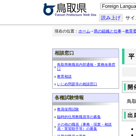
こ
の
ペ
ー
読み上げ
サイ
ジ
を
翻
現在の位置：
ホーム
県の組織と仕事
教育
訳
す
る
相談窓口
鳥取県教職員内部通報・業務改善窓
口
教育相談
いじめ問題等の相談窓口
開
各種試験情報
鳥
教員採用試験
出
臨時的任用教職員等の募集
その他の職員（事務・現業・相談
員・実習助手等）の募集