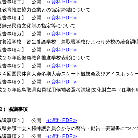
報告事項エ】 公開
≪資料 PDF≫
庭教育推進協力企業との協定締結について
報告事項オ】 公開
≪資料 PDF≫
要無形民俗文化財の指定等について
報告事項カ】 公開
≪資料 PDF≫
吉養護学校 皆生養護学校 鳥取聾学校ひまわり分校の給食調
報告事項キ】 公開
≪資料 PDF≫
成２０年度健康教育推進学校表彰について
報告事項ク】 公開
≪資料 PDF≫
６４回国民体育大会冬期大会スケート競技会及びアイスホッケ
報告事項ケ】 公開
≪資料 PDF≫
成２０年度鳥取県職員採用候補者選考試験[文化財主事（任期付
２）協議事項
協議事項１】 公開
≪資料 PDF≫
取県弁護士会人権擁護委員会からの警告・勧告・要望書につい
協議事項２】 公開
≪資料 PDF≫