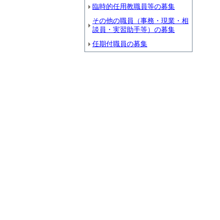
臨時的任用教職員等の募集
その他の職員（事務・現業・相
談員・実習助手等）の募集
【
任期付職員の募集
県
【
【
【
【