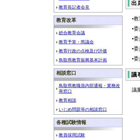
出
教育長記者会見
•
教育改革
•
総合教育会議
•
教育予算・県議会
•
教育行政の点検及び評価
•
鳥取県教育振興基本計画
相談窓口
議
鳥取県教職員内部通報・業務改
議
善窓口
【
教育相談
いじめ問題等の相談窓口
各種試験情報
【
教員採用試験
市