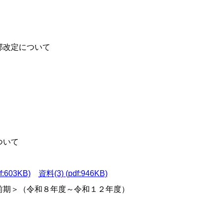
改定について
ついて
f:603KB)
資料(3) (pdf:946KB)
前期＞（令和８年度～令和１２年度）