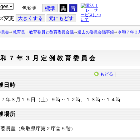
色変更
標準
黒
青
ズ変更
大
きくする
元
にもどす
委員会
教育長・教育委員と教育委員会議
過去の委員会議事録
令和７年３
令和７年３月定例教育委員会
もどる
｜
催日時
和７年３月１５日（土）９時～１２時、１３時～１４時
催場所
育委員室（鳥取県庁第２庁舎５階）