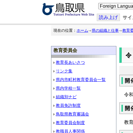
こ
の
ペ
ー
読み上げ
サイ
ジ
を
翻
現在の位置：
ホーム
県の組織と仕事
教育
訳
す
る
教育委員会
教育長あいさつ
リンク集
県内市町村教育委員会一覧
開
県内学校一覧
令
組織別ナビ
教員免許制度
開
鳥取県教育審議会
教
教育委員会制度
教職員人事関係