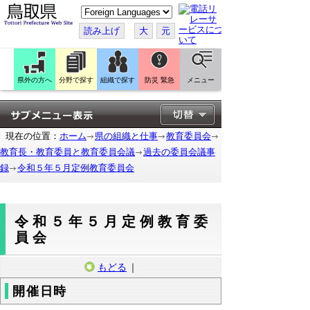
こ
の
ペ
読み上げ
大
元
ー
ジ
を
翻
訳
県外の方へ
分野で探す
組織で探す
防災 緊急
メニュー
す
る
現在の位置：
ホーム
県の組織と仕事
教育委員会
教育長・教育委員と教育委員会議
過去の委員会議事
録
令和５年５月定例教育委員会
令和５年５月定例教育委
員会
もどる
｜
開催日時