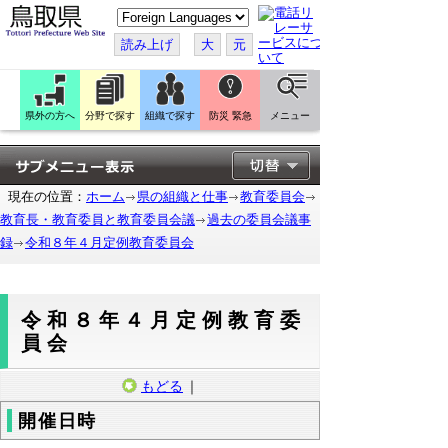
こ
の
ペ
読み上げ
大
元
ー
ジ
を
翻
訳
県外の方へ
分野で探す
組織で探す
防災 緊急
メニュー
す
る
現在の位置：
ホーム
県の組織と仕事
教育委員会
教育長・教育委員と教育委員会議
過去の委員会議事
録
令和８年４月定例教育委員会
令和８年４月定例教育委
員会
もどる
｜
開催日時