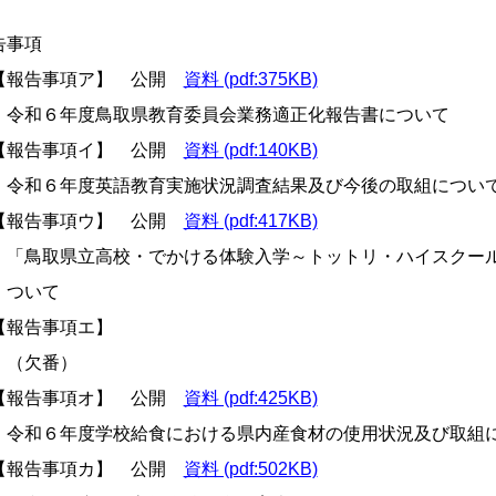
告事項
報告事項ア】 公開
資料 (pdf:375KB)
和６年度鳥取県教育委員会業務適正化報告書について
報告事項イ】 公開
資料 (pdf:140KB)
和６年度英語教育実施状況調査結果及び今後の取組につい
報告事項ウ】 公開
資料 (pdf:417KB)
鳥取県立高校・でかける体験入学～トットリ・ハイスクール・
ついて
報告事項エ】
欠番）
報告事項オ】 公開
資料 (pdf:425KB)
和６年度学校給食における県内産食材の使用状況及び取組
報告事項カ】 公開
資料 (pdf:502KB)