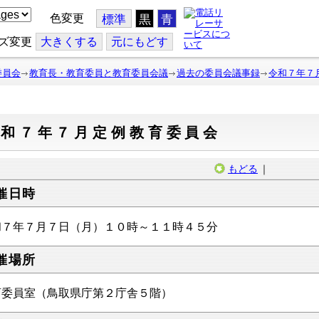
色変更
標準
黒
青
ズ変更
大
きくする
元
にもどす
委員会
教育長・教育委員と教育委員会議
過去の委員会議事録
令和７年７
令和７年７月定例教育委員会
もどる
｜
催日時
和７年７月７日（月）１０時～１１時４５分
催場所
育委員室（鳥取県庁第２庁舎５階）