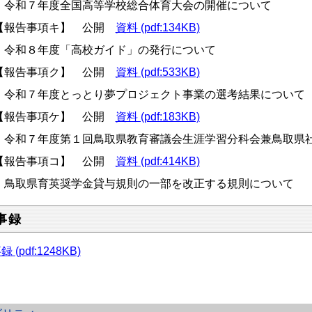
和７年度全国高等学校総合体育大会の開催について
報告事項キ】 公開
資料 (pdf:134KB)
和８年度「高校ガイド」の発行について
報告事項ク】 公開
資料 (pdf:533KB)
和７年度とっとり夢プロジェクト事業の選考結果について
報告事項ケ】 公開
資料 (pdf:183KB)
和７年度第１回鳥取県教育審議会生涯学習分科会兼鳥取県社
報告事項コ】 公開
資料 (pdf:414KB)
取県育英奨学金貸与規則の一部を改正する規則について
事録
 (pdf:1248KB)