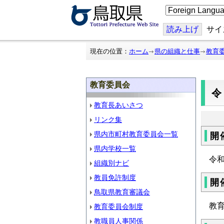
こ
の
ペ
ー
読み上げ
サイ
ジ
を
翻
現在の位置：
ホーム
県の組織と仕事
教育
訳
す
る
教育委員会
教育長あいさつ
リンク集
県内市町村教育委員会一覧
開
県内学校一覧
令
組織別ナビ
教員免許制度
開
鳥取県教育審議会
教
教育委員会制度
教職員人事関係