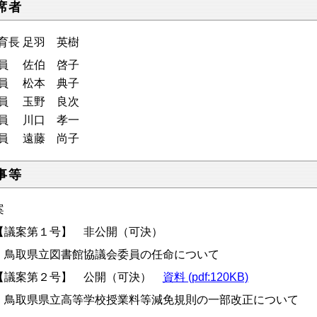
席者
教育長 足羽 英樹
委員 佐伯 啓子
委員 松本 典子
委員 玉野 良次
委員 川口 孝一
委員 遠藤 尚子
事等
案
議案第１号】 非公開（可決）
取県立図書館協議会委員の任命について
議案第２号】 公開（可決）
資料 (pdf:120KB)
取県県立高等学校授業料等減免規則の一部改正について