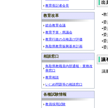
出
教育長記者会見
•
教育改革
•
総合教育会議
•
教育予算・県議会
•
教育行政の点検及び評価
•
鳥取県教育振興基本計画
•
相談窓口
議
鳥取県教職員内部通報・業務改
善窓口
議
教育相談
【
いじめ問題等の相談窓口
鳥
各種試験情報
【
鳥
教員採用試験