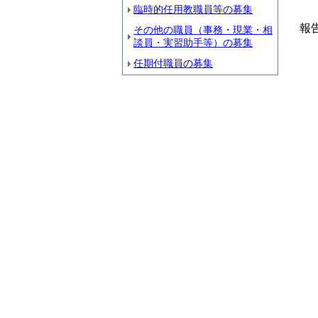
臨時的任用教職員等の募集
報
その他の職員（事務・現業・相
談員・実習助手等）の募集
【
任期付職員の募集
令
【
令
【
「
【
（
【
令
【