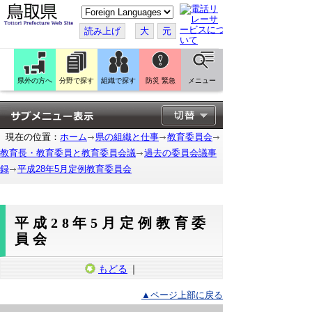
こ
の
ペ
読み上げ
大
元
ー
ジ
を
翻
訳
県外の方へ
分野で探す
組織で探す
防災 緊急
メニュー
す
る
現在の位置：
ホーム
県の組織と仕事
教育委員会
教育長・教育委員と教育委員会議
過去の委員会議事
録
平成28年5月定例教育委員会
平成28年5月定例教育委
員会
もどる
｜
▲ページ上部に戻る