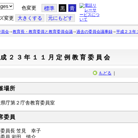
色変更
標準
黒
青
ズ変更
大
きくする
元
にもどす
委員会
教育長・教育委員と教育委員会議
過去の委員会議事録
平成２３年
平成２３年１１月定例教育委員会
もどる
｜
催場所
取県庁第２庁舎教育委員室
席委員
委員長 笠見 幸子
委員 岩田 慎介