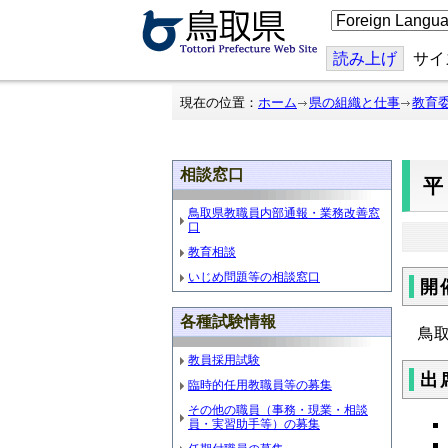
こ
の
ペ
ー
読み上げ
サイ
ジ
を
翻
現在の位置：
ホーム
県の組織と仕事
教育
訳
す
る
相談窓口
鳥取県教職員内部通報・業務改善窓
口
教育相談
いじめ問題等の相談窓口
開
各種試験情報
鳥
教員採用試験
出
臨時的任用教職員等の募集
その他の職員（事務・現業・相談
員・実習助手等）の募集