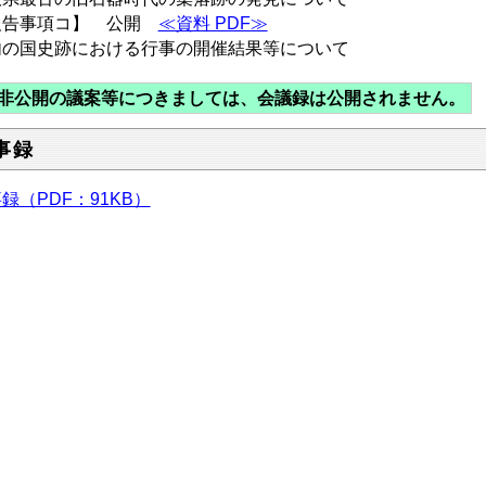
報告事項コ】 公開
≪資料 PDF≫
内の国史跡における行事の開催結果等について
非公開の議案等につきましては、会議録は公開されません。
事録
録（PDF：91KB）