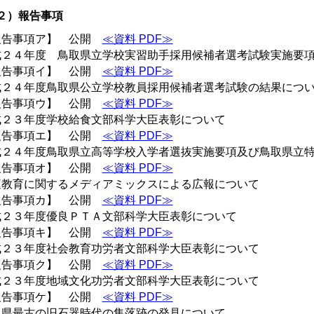
２）報告事項
報告事項ア】 公開
≪資料 PDF≫
成２４年度 鳥取県立学校実習助手採用候補者選考試験実施要
報告事項イ】 公開
≪資料 PDF≫
成２４年度鳥取県公立学校教員採用候補者選考試験の結果につ
報告事項ウ】 公開
≪資料 PDF≫
成２３年度学校給食文部科学大臣表彰について
報告事項エ】 公開
≪資料 PDF≫
成２４年度鳥取県立高等学校入学者選抜実施要項及び鳥取県立
報告事項オ】 公開
≪資料 PDF≫
庭教育に関するメディアミックスによる広報について
報告事項カ】 公開
≪資料 PDF≫
成２３年度優良ＰＴＡ文部科学大臣表彰について
報告事項キ】 公開
≪資料 PDF≫
成２３年度社会教育功労者文部科学大臣表彰について
報告事項ク】 公開
≪資料 PDF≫
成２３年度地域文化功労者文部科学大臣表彰について
報告事項ケ】 公開
≪資料 PDF≫
取県最古の旧石器時代の集落跡の発見について