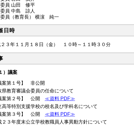
委員 山田 修平
委員 中島 諒人
委員（教育長） 横濵 純一
催日時
成２３年１１月１８日（金） １０時～１１時３０分
事
１）議案
議案第１号】 非公開
取県教育審議会委員の任命について
議案第２号】 公開
≪資料 PDF≫
立高等特別支援学校の校名及び学科名について
議案第３号】 公開
≪資料 PDF≫
成２３年度末公立学校教職員人事異動方針について