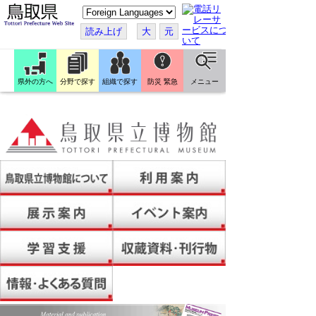
こ
の
ペ
読み上げ
大
元
ー
ジ
を
翻
訳
県外の方へ
分野で探す
組織で探す
防災 緊急
メニュー
す
る