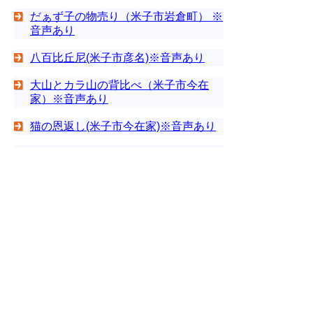
だぁず子の物売り（米子市岩倉町） ※
音声あり
八百比丘尼(米子市彦名)※音声あり
大山とカラ山の背比べ（米子市今在
家）※音声あり
猫の恩返し(米子市今在家)※音声あり
赤松の池の大蛇(米子市今在家)※音声
あり
薬屋さんの化け物退治(米子市観音寺）
※音声あり
サルのドジョウとり(米子市観音寺）※
音声あり
藤内狐(米子市観音寺）※音声あり
狸と狐の化かし合い(米子市大篠津町）