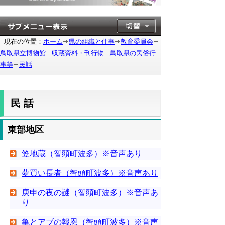
現在の位置：
ホーム
県の組織と仕事
教育委員会
鳥取県立博物館
収蔵資料・刊行物
鳥取県の民俗行
事等
民話
民話
東部地区
笠地蔵（智頭町波多）※音声あり
夢買い長者（智頭町波多）※音声あり
庚申の夜の謎（智頭町波多）※音声あ
り
亀とアブの報恩（智頭町波多）※音声