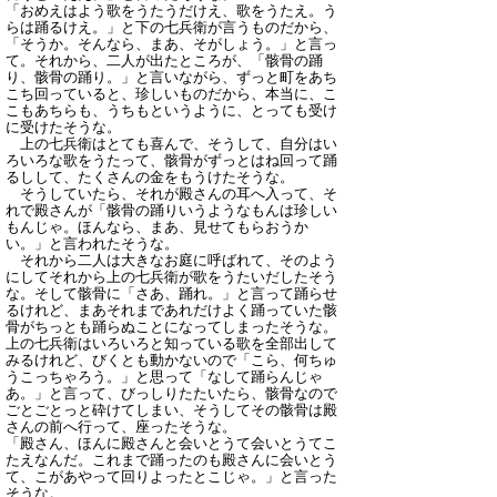
「おめえはよう歌をうたうだけえ、歌をうたえ。う
らは踊るけえ。」と下の七兵衛が言うものだから、
「そうか。そんなら、まあ、そがしょう。」と言っ
て。それから、二人が出たところが、「骸骨の踊
り、骸骨の踊り。」と言いながら、ずっと町をあち
こち回っていると、珍しいものだから、本当に、こ
こもあちらも、うちもというように、とっても受け
に受けたそうな。
上の七兵衛はとても喜んで、そうして、自分はい
ろいろな歌をうたって、骸骨がずっとはね回って踊
るしして、たくさんの金をもうけたそうな。
そうしていたら、それが殿さんの耳へ入って、そ
れで殿さんが「骸骨の踊りいうようなもんは珍しい
もんじゃ。ほんなら、まあ、見せてもらおうか
い。」と言われたそうな。
それから二人は大きなお庭に呼ばれて、そのよう
にしてそれから上の七兵衛が歌をうたいだしたそう
な。そして骸骨に「さあ、踊れ。」と言って踊らせ
るけれど、まあそれまであれだけよく踊っていた骸
骨がちっとも踊らぬことになってしまったそうな。
上の七兵衛はいろいろと知っている歌を全部出して
みるけれど、びくとも動かないので「こら、何ちゅ
うこっちゃろう。」と思って「なして踊らんじゃ
あ。」と言って、びっしりたたいたら、骸骨なので
ごとごとっと砕けてしまい、そうしてその骸骨は殿
さんの前へ行って、座ったそうな。
「殿さん、ほんに殿さんと会いとうて会いとうてこ
たえなんだ。これまで踊ったのも殿さんに会いとう
て、こがあやって回りよったとこじゃ。」と言った
そうな。