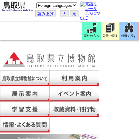
こ
の
ペ
読み上げ
大
元
ー
ジ
を
翻
訳
県外の方へ
分野で探す
組織で探す
す
る