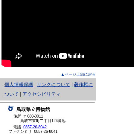
▲ページ上部に戻る
と
個人情報保護
|
リンクについて
|
著作権に
り
ついて
|
アクセシビリティ
ネ
鳥取県立博物館
ッ
住所 〒680-0011
鳥取市東町二丁目124番地
ト
電話
0857-26-8042
ファクシミリ 0857-26-8041
へ