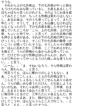
そうな。
それから上の七兵衛は、下の七兵衛がやっと銭を
もうけたのをみな取っているし、土産もあるしして
ほちゃほちゃ言ったけれども、そのようにお金を盗
ってみたところが、ちっとも性根は変わりはしない
し、あるお金は、そのうち使ってしまって、また三
年たって、そうして、またそこを山越しなければな
らなくなったので、下の七兵衛を殺したそのウネを
越していたところが「こら、上の七兵衛、上の七兵
衛、ちょいと待てや。」と言って、上の七兵衛の裾
を押さえる者がある。それが下の七兵衛の声だから
びっくりしていると、そこに下の七兵衛の骸骨（が
いこつ）が残っていたそうな。そうしたらその骸骨
が「ほんに忘れたか、三年前、ここでおめえがわし
を殺えて、うらの荷物から金からみな持っていん
で、だけどやっぱり性根は治らさらんか。あの、う
らが三年かかってやっともうけた銭ぃみな使うたか
い。」と言う。
「ふーん。」「ま、そねいなろう。そら性根は変わ
らん、変わらん。」と言う。
「何言うても、ほんに断わりのしようもない。ま
あ、こらえてごしぇえ。」と上の七兵衛は言う。
「こらえてごしぇるもこらえてごせんもありゃあせ
ん。うらの銭ぃみな使うただけん、どがあしようも
ないがなあ。それじゃあ何じゃがな、三年後、おま
え、おまえと会おう会おうと思うて、こっからほん
に毎日待っとるけど、三年たたにゃ会えなんだ。何
じゃ、そりゃまあ、また、銭がなけにゃあ、一もう
けしてこうや。ほんならうらと二人で行こう。」と
言うと「ええ。」と言ったそうな。