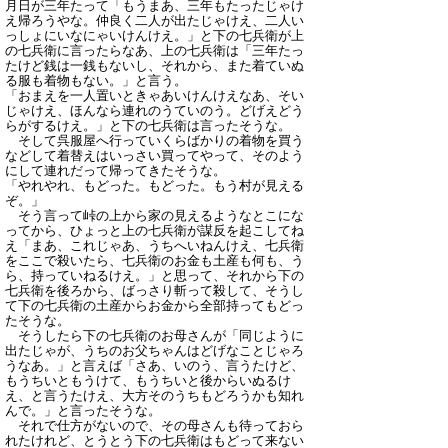
月日が三年たって「もうまあ、三年もたったじゃけ
え帰ろうやな。仲良く二人が出たじゃけえ、二人い
っしょにいなにゃいけんけえ。」と下の七兵衛が上
の七兵衛に言ったらなあ、上の七兵衛は「三年たっ
たけど銭は一銭もないし、それから、また着ていぬ
る服も着物もない。」と言う。
「おまえを一人置いときゃあいけんけえなあ、そい
じゃけえ、ほんなら連れのうていのう。どげえどう
らがするけえ。」と下の七兵衛は言ったそうな。
そして呉服屋へ行っていくらばかりの着物を買う
などして着替えはいっさい買ってやって、そのよう
にして連れだって帰ってきたそうな。
「やれやれ、もどった。もどった。もう村が見える
ぞ。」
そう言って峠の上から家の見えるようなとこにな
ってから、ひょっと上の七兵衛が謀反を起こしてね
え「まあ、これじゃあ、うちへいねんけえ、七兵衛
をここで殺いたら、七兵衛のお金も土産も何も、う
ら、持っていねるけえ。」と思って、それから下の
七兵衛を後ろから、ばっさり斬って殺して、そうし
て下の七兵衛の土産からお金から全部持ってもどっ
たそうな。
そうしたら下の七兵衛のお母さんが「同じように
出たじゃが、うちのお父ちゃんはどげなことじゃろ
うなあ。」と言えば「さあ、いのう、言うたけど、
もうちいともうけて、もうちいと後からいぬるけ
え、と言うたけえ、大方そのうちもどろうかも知れ
んで。」と言ったそうな。
それで仕方がないので、その母さんも待っておら
れたけれど、とうとう下の七兵衛はもどって来ない