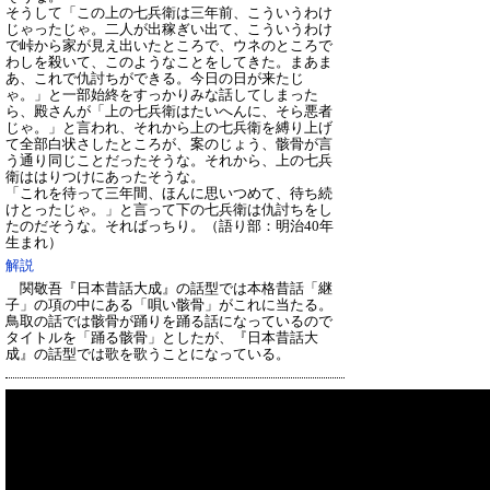
そうして「この上の七兵衛は三年前、こういうわけ
じゃったじゃ。二人が出稼ぎい出て、こういうわけ
で峠から家が見え出いたところで、ウネのところで
わしを殺いて、このようなことをしてきた。まあま
あ、これで仇討ちができる。今日の日が来たじ
ゃ。」と一部始終をすっかりみな話してしまった
ら、殿さんが「上の七兵衛はたいへんに、そら悪者
じゃ。」と言われ、それから上の七兵衛を縛り上げ
て全部白状さしたところが、案のじょう、骸骨が言
う通り同じことだったそうな。それから、上の七兵
衛ははりつけにあったそうな。
「これを待って三年間、ほんに思いつめて、待ち続
けとったじゃ。」と言って下の七兵衛は仇討ちをし
たのだそうな。そればっちり。（
語り部：明治40年
生まれ）
解説
関敬吾『日本昔話大成』の話型では本格昔話「継
子」の項の中にある「唄い骸骨」がこれに当たる。
鳥取の話では骸骨が踊りを踊る話になっているので
タイトルを「踊る骸骨」としたが、『日本昔話大
成』の話型では歌を歌うことになっている。