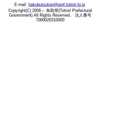
E-mail
hakubutsukan@pref.tottori.lg.jp
の
Copyright(C) 2006～ 鳥取県(Tottori Prefectural
Government) All Rights Reserved. 法人番号
7000020310000