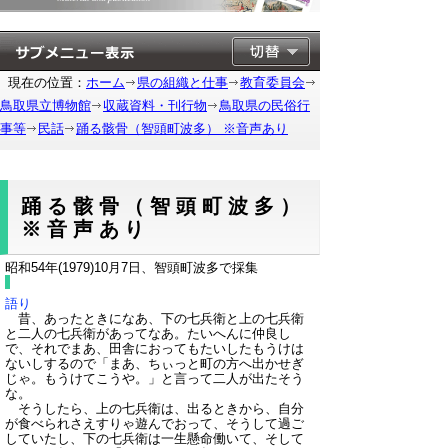
現在の位置：
ホーム
県の組織と仕事
教育委員会
鳥取県立博物館
収蔵資料・刊行物
鳥取県の民俗行
事等
民話
踊る骸骨（智頭町波多） ※音声あり
踊る骸骨（智頭町波多）
※音声あり
昭和54年(1979)10月7日、智頭町波多で採集
語り
昔、あったときになあ、下の七兵衛と上の七兵衛
と二人の七兵衛があってなあ。たいへんに仲良し
で、それでまあ、田舎におってもたいしたもうけは
ないしするので「まあ、ちぃっと町の方へ出かせぎ
じゃ。もうけてこうや。」と言って二人が出たそう
な。
そうしたら、上の七兵衛は、出るときから、自分
が食べられさえすりゃ遊んでおって、そうして過ご
していたし、下の七兵衛は一生懸命働いて、そして