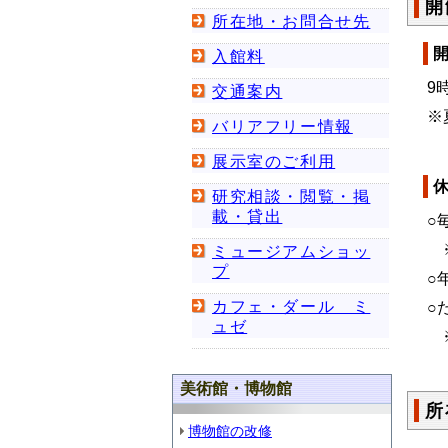
開
所在地・お問合せ先
入館料
9
交通案内
※
バリアフリー情報
展示室のご利用
研究相談・閲覧・掲
載・貸出
○
※
ミュージアムショッ
プ
○
カフェ・ダール ミ
○
ュゼ
※
美術館・博物館
所
博物館の改修