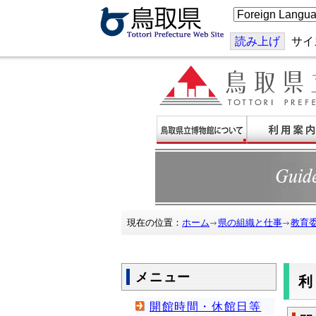
こ
の
ペ
ー
読み上げ
サイ
ジ
を
翻
訳
す
る
現在の位置：
ホーム
県の組織と仕事
教育
メニュー
開館時間・休館日等