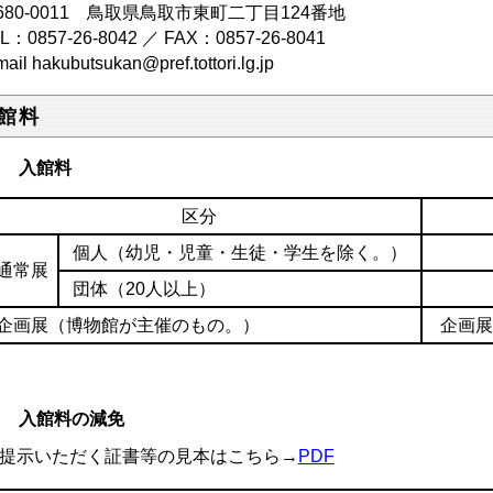
680-0011 鳥取県鳥取市東町二丁目124番地
EL：
0857-26-8042
／ FAX：0857-26-8041
mail
hakubutsukan@pref.tottori.lg.jp
館料
１ 入館料
区分
個人（幼児・児童・生徒・学生を除く。）
通常展
団体（20人以上）
企画展（博物館が主催のもの。）
企画展
２ 入館料の減免
提示いただく証書等の見本はこちら→
PDF