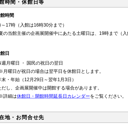
館時間・休館日等
開館時間
時～17時
（入館は16時30分まで）
夏の当館主催の企画展開催中にあたる土曜日は、19時
まで
（入
休館日
毎週月曜日 ・ 国民の祝日の翌日
月曜日が祝日の場合は翌平日を休館日とします。
年末・年始（12月29日～翌年1月3日）
ただし、企画展開催中は開館する場合があります。
詳細は
休館日・開館時間延長日カレンダー
をご覧ください。
在地・お問合せ先