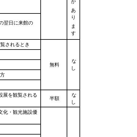
が
あ
り
その翌日に来館の
ま
す
観覧されるとき
な
無料
し
の方
設展を観覧される
な
半額
し
文化・観光施設優