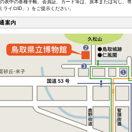
の表中の各種手帳、会員証、カード等は、原本または写し、専
ミライロID」）をご提示ください。
通案内