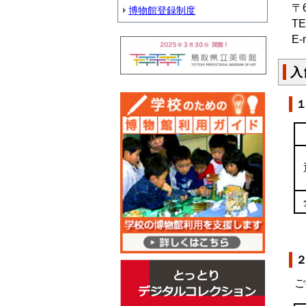
〒
博物館登録制度
T
E-
入
ご