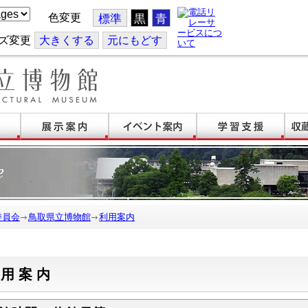
色変更
標準
黒
青
ズ変更
大
きくする
元
にもどす
委員会
鳥取県立博物館
利用案内
利用案内