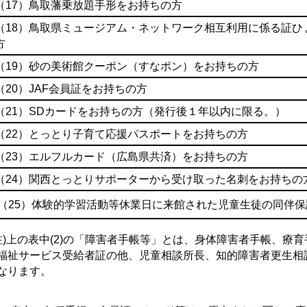
（17）鳥取藩乗放題手形をお持ちの方
（18）鳥取県ミュージアム・ネットワーク相互利用に係る証ひ
方
（19）砂の美術館クーポン（すなポン）をお持ちの方
（20）JAF会員証をお持ちの方
（21）SDカードをお持ちの方（発行後１年以内に限る。）
（22）とっとり子育て応援パスポートをお持ちの方
（23）エルフルカード（広島県共済）をお持ちの方
（24）関西とっとりサポーターから受け取った名刺をお持ちの
（25
）体験的学習活動等休業日に来館された児童生徒の同伴
注)上の表中(2)の「障害者手帳等」とは、身体障害者手帳、療
福祉サービス受給者証の他、児童相談所長、知的障害者更生相
なります。