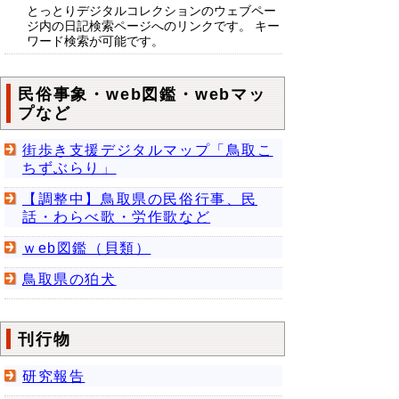
とっとりデジタルコレクションのウェブペー
ジ内の日記検索ページへのリンクです。 キー
ワード検索が可能です。
民俗事象・web図鑑・webマッ
プなど
街歩き支援デジタルマップ「鳥取こ
ちずぶらり」
【調整中】鳥取県の民俗行事、民
話・わらべ歌・労作歌など
ｗeb図鑑（貝類）
鳥取県の狛犬
刊行物
研究報告