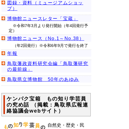
図録・資料（ミュージアムショッ
プ）
博物館ニュースレター「宝蔵」
※令和7年3月より発行開始（年4回発行予
定）
博物館ニュース（No.1～No.38）
（年2回発行）※令和6年9月で発行を終了
年報
鳥取藩政資料研究会編「鳥取藩研究
の最前線」
鳥取県立博物館 50年のあゆみ
ケンパク宝箱 もの知り学芸員
の究め話 （掲載：鳥取県広報連
絡協議会webサイト）
自然史・歴史・民