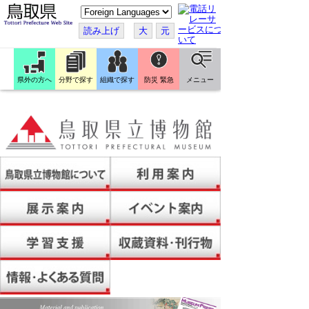
こ
の
ペ
読み上げ
大
元
ー
ジ
を
翻
訳
県外の方へ
分野で探す
組織で探す
防災 緊急
メニュー
す
る