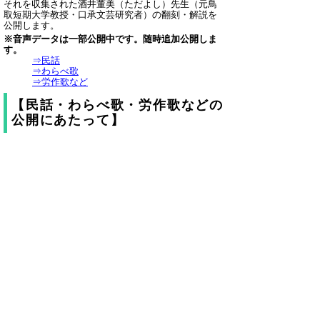
それを収集された酒井董美（ただよし）先生（元鳥
取短期大学教授・口承文芸研究者）の翻刻・解説を
公開します。
※音声データは一部公開中です。随時追加公開しま
す。
⇒民話
⇒わらべ歌
⇒労作歌など
【民話・わらべ歌・労作歌などの
公開にあたって】
口頭で伝承された民話・わらべ歌・労作歌などの
中には、今日の人権意識から見れば、不適切と思わ
れる表現が用いられている場合があります。
しかし、伝承された内容を正確に後世に伝えてい
くことが学術的に大切であることと、伝承された内
容を歴史的事実として真剣に直視することこそ差別
問題等の本質的な解決にとって必要であると考える
ことから、改めていません。御理解ください。
▲ページ上部に戻る
と
個人情報保護
|
リンクについて
|
著作権に
り
ついて
|
アクセシビリティ
ネ