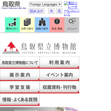
こ
の
ペ
読み上げ
大
元
ー
ジ
を
翻
訳
県外の方へ
分野で探す
組織で探す
防災 緊急
メニュー
す
る