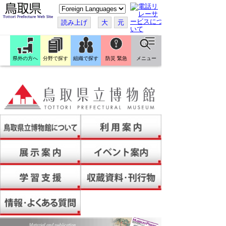
こ
の
ペ
読み上げ
大
元
ー
ジ
を
翻
訳
県外の方へ
分野で探す
組織で探す
防災 緊急
メニュー
す
る