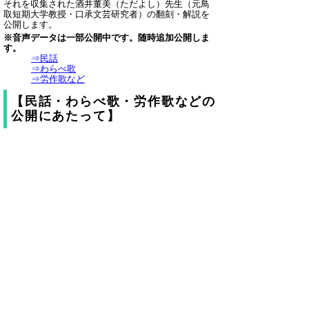
それを収集された酒井董美（ただよし）先生（元鳥
取短期大学教授・口承文芸研究者）の翻刻・解説を
公開します。
※音声データは一部公開中です。随時追加公開しま
す。
⇒民話
⇒わらべ歌
⇒労作歌など
【民話・わらべ歌・労作歌などの
公開にあたって】
口頭で伝承された民話・わらべ歌・労作歌などの
中には、今日の人権意識から見れば、不適切と思わ
れる表現が用いられている場合があります。
しかし、伝承された内容を正確に後世に伝えてい
くことが学術的に大切であることと、伝承された内
容を歴史的事実として真剣に直視することこそ差別
問題等の本質的な解決にとって必要であると考える
ことから、改めていません。御理解ください。
▲ページ上部に戻る
と
個人情報保護
|
リンクについて
|
著作権に
り
ついて
|
アクセシビリティ
ネ