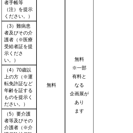
者手帳等
（注）を提示
ください。）
（3）難病患
者及びその介
護者（※医療
受給者証を提
示くださ
無料
い。）
※一部
（4）70歳以
有料と
上の方（※運
転免許証など
無料
なる
年齢を証する
企画展が
ものを提示く
あり
ださい。）
ます
（5）要介護
者等及びその
介護者（※介