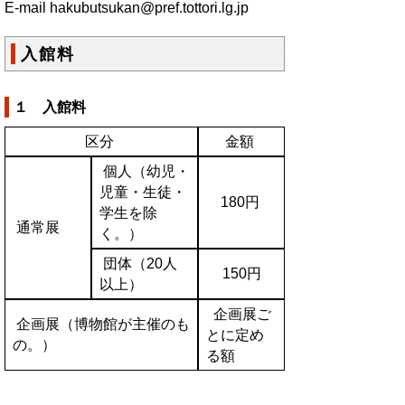
E-mail
hakubutsukan@pref.tottori.lg.jp
入館料
１ 入館料
区分
金額
個人（幼児・
児童・生徒・
180円
学生を除
通常展
く。）
団体（20人
150円
以上）
企画展ご
企画展（博物館が主催のも
とに定め
の。）
る額