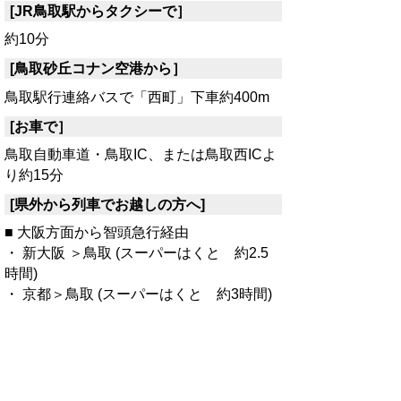
[JR鳥取駅からタクシーで］
約10分
[鳥取砂丘コナン空港から］
鳥取駅行連絡バスで「西町」下車約400m
[お車で］
鳥取自動車道・鳥取IC、または鳥取西ICよ
り約15分
[県外から列車でお越しの方へ]
■ 大阪方面から智頭急行経由
・ 新大阪 ＞鳥取 (スーパーはくと 約2.5
時間)
・ 京都＞鳥取 (スーパーはくと 約3時間)
■ 岡山から智頭急行経由 約2時間
・岡山 ＞ 鳥取(特急いなば)