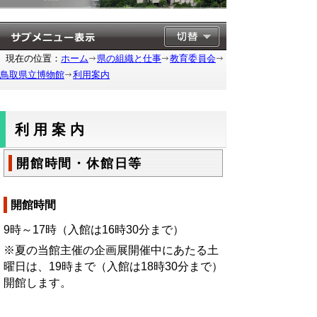
現在の位置：
ホーム
県の組織と仕事
教育委員会
鳥取県立博物館
利用案内
利用案内
開館時間・休館日等
開館時間
9時～17時
（入館は16時30分まで）
※夏の当館主催の企画展開催中にあたる土
曜日は、19時
まで
（入館は18時30分
まで
）
開館します。