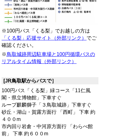
※100円バス「くる梨」でお越しの方は
「くる梨」応援サイト（外部リンク）
でご
確認ください。
※
鳥取城跡周辺駐車場と100円循環バスの
リアルタイム情報（外部リンク）
[JR鳥取駅からバスで］
100円バス「くる梨」緑コース「11仁風
閣・県立博物館」下車すぐ
ループ麒麟獅子「３鳥取城跡」下車すぐ
砂丘・湖山・賀露方面行 「西町」 下車 約
４００m
市内回り岩倉・中河原方面行 「わらべ館
前」 下車 約６００m