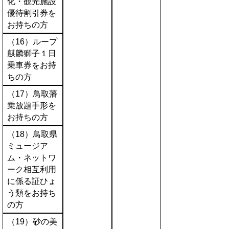
化・観光施設
優待割引券を
お持ちの方
（16）ループ
麒麟獅子１日
乗車券をお持
ちの方
（17）鳥取藩
乗放題手形を
お持ちの方
（18）鳥取県
ミュージア
ム・ネットワ
ーク相互利用
に係る証ひょ
う類をお持ち
の方
（19）砂の美