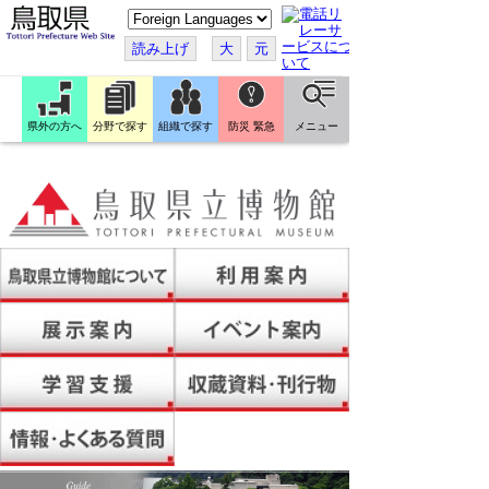
こ
の
ペ
読み上げ
大
元
ー
ジ
を
翻
訳
県外の方へ
分野で探す
組織で探す
防災 緊急
メニュー
す
る