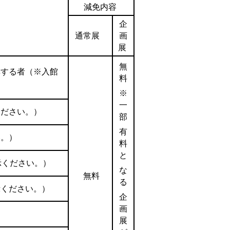
減免内容
企
通常展
画
展
無
率する者（※入館
料
※
一
ください。）
部
有
い。）
料
と
示ください。）
な
無料
る
示ください。）
企
画
展