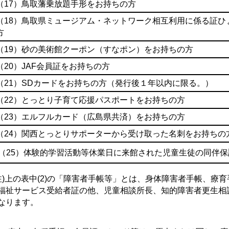
（17）鳥取藩乗放題手形をお持ちの方
（18）鳥取県ミュージアム・ネットワーク相互利用に係る証ひ
方
（19）砂の美術館クーポン（すなポン）をお持ちの方
（20）JAF会員証をお持ちの方
（21）SDカードをお持ちの方（発行後１年以内に限る。）
（22）とっとり子育て応援パスポートをお持ちの方
（23）エルフルカード（広島県共済）をお持ちの方
（24）関西とっとりサポーターから受け取った名刺をお持ちの
（25
）体験的学習活動等休業日に来館された児童生徒の同伴
注)上の表中(2)の「障害者手帳等」とは、身体障害者手帳、療
福祉サービス受給者証の他、児童相談所長、知的障害者更生相
なります。