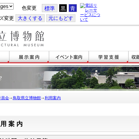
色変更
標準
黒
青
ズ変更
大
きくする
元
にもどす
委員会
鳥取県立博物館
利用案内
利用案内