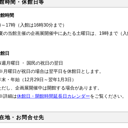
館時間・休館日等
開館時間
時～17時
（入館は16時30分まで）
夏の当館主催の企画展開催中にあたる土曜日は、19時
まで
（入
休館日
毎週月曜日 ・ 国民の祝日の翌日
月曜日が祝日の場合は翌平日を休館日とします。
年末・年始（12月29日～翌年1月3日）
ただし、企画展開催中は開館する場合があります。
詳細は
休館日・開館時間延長日カレンダー
をご覧ください。
在地・お問合せ先