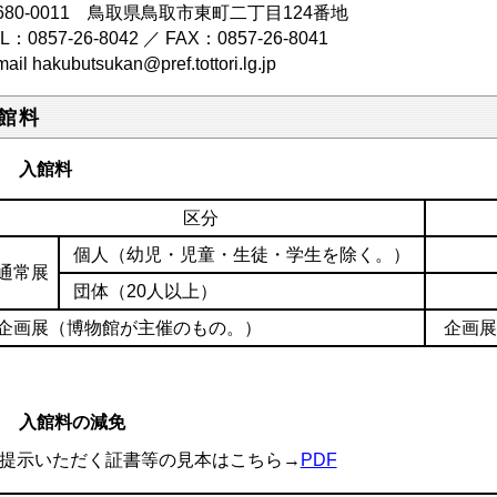
680-0011 鳥取県鳥取市東町二丁目124番地
EL：
0857-26-8042
／ FAX：0857-26-8041
mail
hakubutsukan@pref.tottori.lg.jp
館料
１ 入館料
区分
個人（幼児・児童・生徒・学生を除く。）
通常展
団体（20人以上）
企画展（博物館が主催のもの。）
企画展
２ 入館料の減免
提示いただく証書等の見本はこちら→
PDF