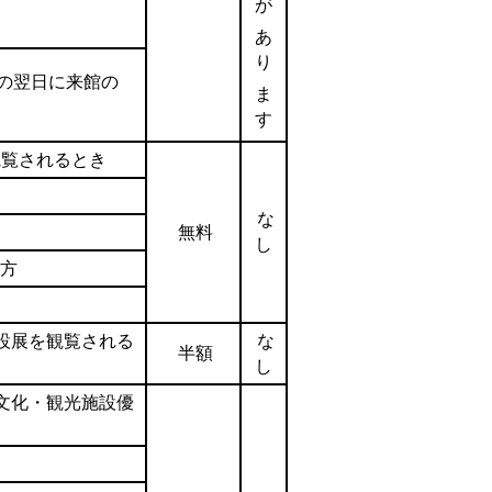
が
あ
り
その翌日に来館の
ま
す
観覧されるとき
な
無料
し
の方
設展を観覧される
な
半額
し
文化・観光施設優