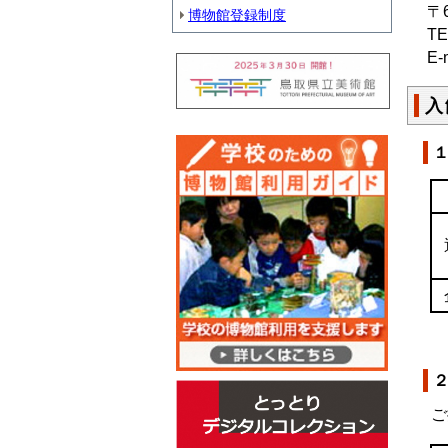
〒
博物館登録制度
T
E-
入
ご