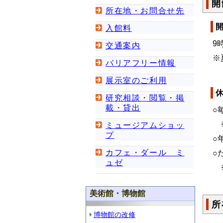
開
所在地・お問合せ先
入館料
9
交通案内
※
バリアフリー情報
展示室のご利用
研究相談・閲覧・掲
載・貸出
○
※
ミュージアムショッ
プ
○
カフェ・ダール ミ
○
ュゼ
※
美術館・博物館
所
博物館の改修