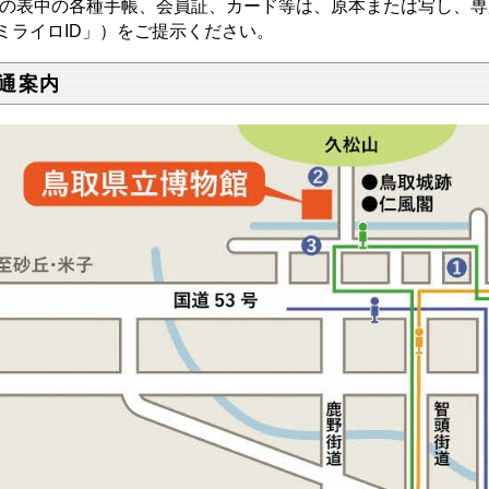
の表中の各種手帳、会員証、カード等は、原本または写し、専
ミライロID」）をご提示ください。
通案内