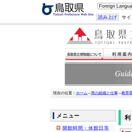
こ
の
ペ
ー
読み上げ
サイ
ジ
を
翻
訳
す
る
現在の位置：
ホーム
県の組織と仕事
教育
メニュー
開館時間・休館日等