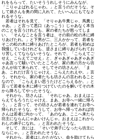
れをもらって、たいそううれしそうにみんなが、
「こりゃよばれるじゃわ。」と言うのだそうな。そ
して娘さんを奥の間に入れて、たいへんにもてなさ
れるそうな。
若者はそれを見て、「そりゃあ牛糞じゃ、馬糞じ
ゃあ。」と言って悪口（あっこう）じゃあなく本当
のことを言うけれども、家の者たちが怒ってしま
い、「そんなことを言う者は、その前の松の木に縛
りあげたれ。」と下男が二、三人かかって、若者を
そこの松の木に縛りあげたところが、若者も初めは
我慢しているけれども、逆さまに縛りあげられてお
り苦しくてならないそうな。それで、「こらえてご
せえ、こらえてごせえ」と、ぎゃあぎゃあぎゃあぎ
ゃあ言って騒いでいたところが、家の奥の方から坊
さんが出て来られて、そしてその坊さんが、「ま
あ、これだけ言うじゃけえ、こらえたれえや。」言
う。それから、家の者たちも坊さんの言われること
なので、「こらえまい思うたけどこらえるか。」と
言って若者を木に縛りつけていたのを解いてその木
から降ろしてやったそうな。
それから、坊さんは、「それじゃあ、おまえはこ
らえてもろうたじゃけえ、まあ、お寺へ一緒に帰ろ
う。」と言って、その坊さんが若者を連れてお寺へ
帰られたそうな。そうして、お寺へ帰ってみれば坊
さんは若者に向かって、「あのなあ、ここへ来たら
坊主にならんにゃあいけんじゃ。おまえはこれから
わしの弟子になれ。」と言われたそうな。
そして、次には、「そいで弟子になったら坊主に
ならにゃ。」と言われたそうな。
それから、若者はしかたがない、命を助けてもら