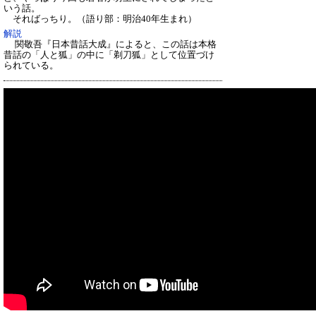
いう話。
そればっちり。（
語り部：明治40年生まれ）
解説
関敬吾『日本昔話大成』によると、この話は本格
昔話の「人と狐」の中に「剃刀狐」として位置づけ
られている。