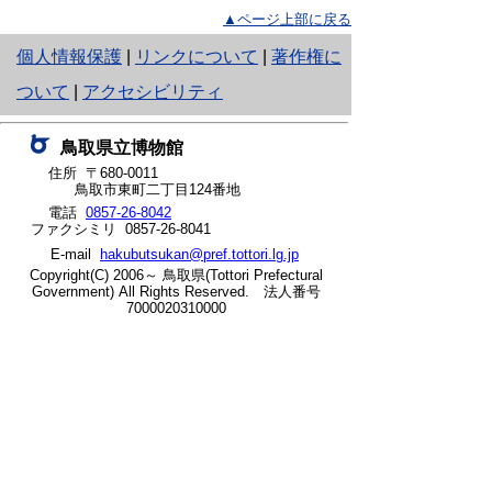
▲ページ上部に戻る
と
個人情報保護
|
リンクについて
|
著作権に
り
ついて
|
アクセシビリティ
ネ
鳥取県立博物館
ッ
住所 〒680-0011
鳥取市東町二丁目124番地
ト
電話
0857-26-8042
ファクシミリ 0857-26-8041
へ
E-mail
hakubutsukan@pref.tottori.lg.jp
の
Copyright(C) 2006～ 鳥取県(Tottori Prefectural
Government) All Rights Reserved. 法人番号
7000020310000