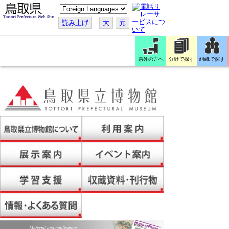
こ
の
ペ
読み上げ
大
元
ー
ジ
を
翻
訳
県外の方へ
分野で探す
組織で探す
す
る