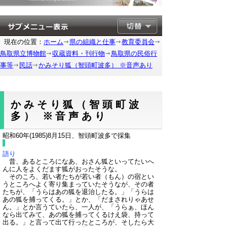
現在の位置：
ホーム
県の組織と仕事
教育委員会
鳥取県立博物館
収蔵資料・刊行物
鳥取県の民俗行
事等
民話
かみそり狐（智頭町波多） ※音声あり
かみそり狐（智頭町波
多） ※音声あり
昭和60年(1985)8月15日、智頭町波多で採集
語り
昔、あるところになあ、おさん狐といってたいへ
んに人をよくだます狐がおったそうな。
そのころ、若い者たちが若い者（もん）の宿とい
うところへよく寄り集まっていたそうなが、その者
たちが、「うらはあの狐を退治したる。」「うらは
あの狐を捕ってくる。」とか、「だまされりゃあせ
ん。」とか言うていたら、一人が、「うらぁ、ほん
なら出てみて、あの狐を捕ってくるけえ袋、持って
出る。」と言って出て行ったところが、そしたら大