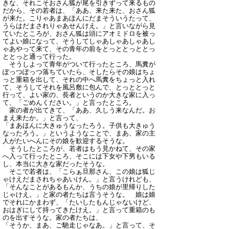
きな、それこそおさん狐が尾を引きずって来るもの
だから、その若者は、「ああ、来た来た、おさん狐
が来た。こりゃあまあほんにだまそういうたって、
うらはだまされりゃあせんけえ。」と言いながら見
ていたところが、おさん狐は頭にアオミドロを被っ
てよい娘になって、そうしてしゃあしゃあしゃあし
ゃあやって来て、その青年の前をとっととっととっ
ととっと通って行った。
そうしよって青年がついて行ったところ、馬糞が
ぽっつぽっつ落ちていたら、そしたらその娘はちょ
っと重箱を出して、それの中へ馬糞をちょっと入れ
て、そうしてそれを風呂敷に包んで、とっととっと
行って、よい家の、長者というのか大きな家に入っ
て、「ごめんください。」と言ったところ。
家の者が出てきて、「ああ、久しう来なんだ。お
まえ来たか。」と言って、
「まあほんに大きゅうなったろう。子供も大きゅう
なったろう。」というようなことで、まあ、家の主
人がたいへんにその娘を歓迎するそうな。
そうしたところが、若者はもう見かねて、その家
へ入って行ったところ、そこには下女や下男もいる
し、本当に大きな家だったそうな。
そこで若者は、「こらぁ旦那さん、この娘は狐じ
ゃけえだまされちゃあいけん。」と言うけれども、
「そんなことがあるもんか、うちの娘が里帰りした
じゃけえ。」と家の者たちは言うそうな。 娘は娘
でそれにかまわず、「たいしたもんじゃないけど、
おはぎにして持ってきたけえ。」と言って重箱のも
のを出すそうな。家の者たちは、
「そうか、まあ、ご馳走じゃなあ。」と言って、そ