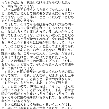
ったものだから、我慢しなければならないと思っ
て、頭を出したそうな。
坊さんが剃刀を使うともう痛くてならないけれ
ど、必死でがまんして髪の毛を坊さんにそられてい
たそうな。しかし、痛いことといったらずっとむち
ゃくちゃに痛いそうな。
そうして、それでも若者はお寺のよい六畳の間へ
寝させてもらって髪の毛を剃ってらっているうち
に、なにしろとても疲れきっているものだからよく
眠ってしまったそうな。どれくらい眠ったことだろ
うか、ひょっと目が覚めてみれば、空には星が見え
る。そうこうするうちには夜が明けるしして、「い
ったいここは何じゃろう。」と思ってよく見てみれ
ば、「こりゃあまあ、お寺じゃあない、野原じゃ。
野原へ寝とる。こりゃかなわん、はーあ、だまされ
ん言うて来たけど、やっぱりだまされたじゃな
あ。」と若者は思ってわが家にもどって、「やれ、
もどった。」と言って、そいから奥へ入って布団を
被って寝ていたそうな。
すると、仲間の青年たちが数人くらいもその家に
やって来て、「まあ、どんなや、だまされんと上手
にもどったかや。」と言うと、若者のお母さんが、
「もどった、もどった。まあ、もどって寝とる
わ。」と言うので、仲間たちは、「そうか、ほんな
ら行ってみよう。」と行って見たら、まあ、若者は
頭の毛を狐がずっと食いちぎって食いちぎって、め
ちゃくちゃに髪の毛を食いちぎられて、もう頭から
血が出ているそうな。
おさん狐は人をよく坊主にするいうことだけれ
ど、やっぱり今回も若者が坊主にされてしまったと