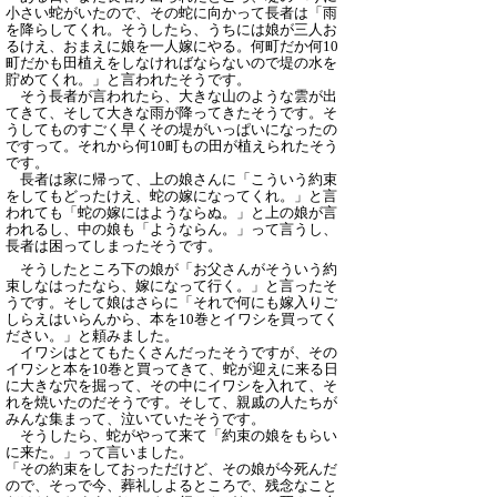
小さい蛇がいたので、その蛇に向かって長者は「雨
を降らしてくれ。そうしたら、うちには娘が三人お
るけえ、おまえに娘を一人嫁にやる。何町だか何10
町だかも田植えをしなければならないので堤の水を
貯めてくれ。」と言われたそうです。
そう長者が言われたら、大きな山のような雲が出
てきて、そして大きな雨が降ってきたそうです。そ
うしてものすごく早くその堤がいっぱいになったの
ですって。それから何10町もの田が植えられたそう
です。
長者は家に帰って、上の娘さんに「こういう約束
をしてもどったけえ、蛇の嫁になってくれ。」と言
われても「蛇の嫁にはようならぬ。」と上の娘が言
われるし、中の娘も「ようならん。」って言うし、
長者は困ってしまったそうです。
そうしたところ下の娘が「お父さんがそういう約
束しなはったなら、嫁になって行く。」と言ったそ
うです。そして娘はさらに「それで何にも嫁入りご
しらえはいらんから、本を10巻とイワシを買ってく
ださい。」と頼みました。
イワシはとてもたくさんだったそうですが、その
イワシと本を10巻と買ってきて、蛇が迎えに来る日
に大きな穴を掘って、その中にイワシを入れて、そ
れを焼いたのだそうです。そして、親戚の人たちが
みんな集まって、泣いていたそうです。
そうしたら、蛇がやって来て「約束の娘をもらい
に来た。」って言いました。
「その約束をしておっただけど、その娘が今死んだ
ので、そっで今、葬礼しよるところで、残念なこと