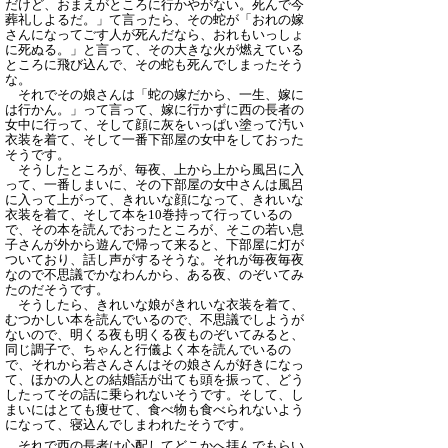
だけど、おまえがところに行かやがない。死んで今
葬礼しよるだ。」て言ったら、その蛇が「おれの嫁
さんになってごす人が死んだなら、おれもいっしょ
に死ぬる。」と言って、その大きな火が燃えている
ところに飛び込んで、その蛇も死んでしまったそう
な。
それでその娘さんは「蛇の嫁だから、一生、嫁に
は行かん。」って言って、嫁に行かずに西の長者の
女中に行って、そして顔に灰をいっぱい塗って汚い
衣装を着て、そして一番下部屋の女中をしておった
そうです。
そうしたところが、毎夜、上から上から風呂に入
って、一番しまいに、その下部屋の女中さんは風呂
に入って上がって、きれいな顔になって、きれいな
衣装を着て、そして本を10巻持って行っているの
で、その本を読んでおったところが、そこの若い息
子さんが外から遊んで帰って来ると、下部屋に灯が
ついており、話し声がするそうな。それが毎夜毎夜
なので不思議でかなわんから、ある夜、のぞいてみ
たのだそうです。
そうしたら、きれいな娘がきれいな衣装を着て、
むつかしい本を読んでいるので、不思議でしようが
ないので、明くる夜も明くる夜ものぞいてみると、
同じ調子で、ちゃんと行儀よく本を読んでいるの
で、それから若さんさんはその娘さんが好きになっ
て、ほかの人との結婚話が出ても頭を振って、どう
したってその話に乗られないそうです。そして、し
まいにはとても痩せて、食べ物も食べられないよう
になって、寝込んでしまわれたそうです。
それで西の長者は心配してどこかへ拝んでもらい