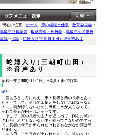
現在の位置：
ホーム
県の組織と仕事
教育委員会
鳥取県立博物館
収蔵資料・刊行物
鳥取県の民俗行
事等
民話
蛇婿入り(三朝町山田）※音声あり
蛇婿入り(三朝町山田）
※音声あり
昭和63年(1988)8月24日、三朝町山田で採集
語り
昔あるところにねえ、東の長者と西の長者とあっ
たそうでして、それで田植えをしなければならない
のに、雨が降らないために田圃に水が入らなくて、
それで長者が困られたそうです。
そこで、東の長者の主人が堤に出て、雨をお願い
されたけれどもなかなか雨が降ってこないのですっ
て。長者は何日か出られたけれどもなかなか雨は降
りません。
ある日、また長者が出られたところ、堤のへりに