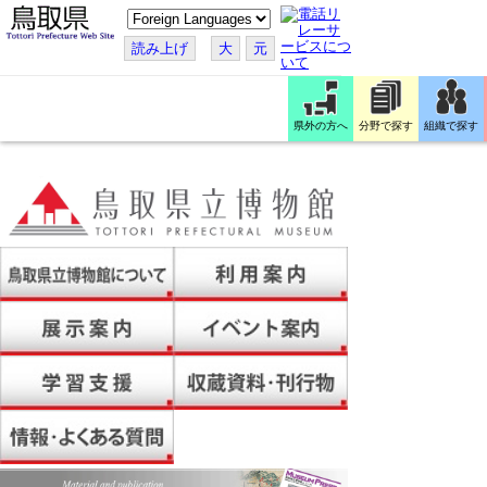
こ
の
ペ
読み上げ
大
元
ー
ジ
を
翻
訳
県外の方へ
分野で探す
組織で探す
す
る