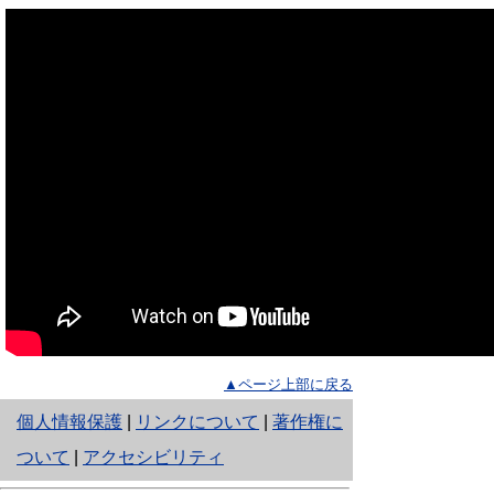
▲ページ上部に戻る
と
個人情報保護
|
リンクについて
|
著作権に
り
ついて
|
アクセシビリティ
ネ