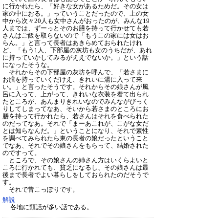
に行かれたら、「好きな女があるためだ。その女は
家の中におる。」っていうことだったので、上の女
中から次々20人も女中さんがおったのが、みんな19
人までは、ずーっとそのお膳を持って行かせても若
さんはご飯を取らないので「もうこの家には女はお
らん。」と言って長者はあきらめておられたけれ
ど、「もう1人、下部屋の灰坊も女のうちだが、あれ
に持っていかしてみるがええでないか。」という話
になったそうな。
それからその下部屋の灰坊を呼んで、「若さまに
お膳を持っていくだけえ、きれいに湯に入って来
い。」と言ったそうです。それからその娘さんが風
呂に入って、上がって、きれいな衣装を着て出られ
たところが、あんまりきれいなのでみんながびっく
りしてしまってなあ、そいから若さまのところにお
膳を持って行かれたら、若さんはそれを食べられた
のだってなあ。それで「まーあこれが、こがな女だ
とは知らなんだ。」ということになり、それで素性
を調べてみられたら東の長者の娘だったということ
でなあ、それでその娘さんをもらって、結婚された
のですって。
ところで、その娘さんの姉さん方はいくらよいと
ころに行かれても、貧乏になるし、その娘さんは最
後まで長者でよい暮らしをしておられたのだそうで
す。
それで昔こっぽりです。
解説
各地に類話が多い話である。