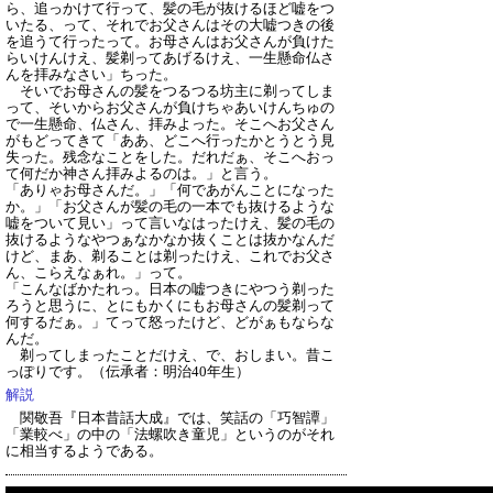
ら、追っかけて行って、髪の毛が抜けるほど嘘をつ
いたる、って、それでお父さんはその大嘘つきの後
を追うて行ったって。お母さんはお父さんが負けた
らいけんけえ、髪剃ってあげるけえ、一生懸命仏さ
んを拝みなさい」ちった。
そいでお母さんの髪をつるつる坊主に剃ってしま
って、そいからお父さんが負けちゃあいけんちゅの
で一生懸命、仏さん、拝みよった。そこへお父さん
がもどってきて「ああ、どこへ行ったかとうとう見
失った。残念なことをした。だれだぁ、そこへおっ
て何だか神さん拝みよるのは。」と言う。
「ありゃお母さんだ。」「何であがんことになった
か。」「お父さんが髪の毛の一本でも抜けるような
嘘をついて見い」って言いなはったけえ、髪の毛の
抜けるようなやつぁなかなか抜くことは抜かなんだ
けど、まあ、剃ることは剃ったけえ、これでお父さ
ん、こらえなぁれ。」って。
「こんなばかたれっ。日本の嘘つきにやつう剃った
ろうと思うに、とにもかくにもお母さんの髪剃って
何するだぁ。」てって怒ったけど、どがぁもならな
んだ。
剃ってしまったことだけえ、で、おしまい。昔こ
っぽりです。
（伝承者：明治40年生）
解説
関敬吾『日本昔話大成』では、笑話の「巧智譚」
「業較べ」の中の「法螺吹き童児」というのがそれ
に相当するようである。