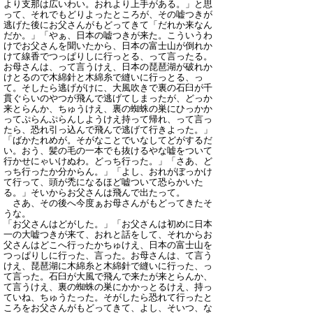
より支那は広いわい。おれより上手がある。」と思
って、それでもどりよったところが、その嘘つきが
逃げた後にお父さんがもどってきて「だれか来なん
だか。」「やぁ、日本の嘘つきが来た。こういうわ
けでお父さんを聞いたから、日本の富士山が倒れか
けて線香でつっぱりしに行っとる、って言ったる。
お母さんは、って言うけえ、日本の琵琶湖が破れか
けとるので木綿針と木綿糸で縫いに行っとる、っ
て。そしたら逃げがけに、大風吹きで裏の石臼が千
貫ぐらいのやつが飛んで逃げてしまったが、どっか
来とらんか、ちゅうけえ、裏の蜘蛛の巣にひっかか
ってぷらんぷらんしようけえ持って帰れ、って言っ
たら、恐れ引っ込んで飛んで逃げて行きよった。」
「ばかたれめが。そがなことでいなしてどがするだ
い。おう、髪の毛の一本でも抜けるやな嘘をついて
行かせにゃいけぬわ。どっち行った。」「さあ、ど
っち行ったか分からん。」「よし、おれがぼっかけ
て行って、頭が禿になるほど嘘ついて恐らかいた
る。」そいからお父さんは飛んで出たって。
さあ、その後へ今度ぁお母さんがもどってきたそ
うな。
「お父さんはどがした。」「お父さんは初めに日本
一の大嘘つきが来て、おれと話をして、それからお
父さんはどこへ行ったかちゅけえ、日本の富士山を
つっぱりしに行った、言った。お母さんは、て言う
けえ、琵琶湖に木綿糸と木綿針で縫いに行った、っ
て言った。石臼が大風で飛んで来たが来とらんか、
て言うけえ、裏の蜘蛛の巣にかかっとるけえ、持っ
ていね、ちゅうたった。そがしたら恐れて行ったと
ころをお父さんがもどってきて、よし、そいつ、な