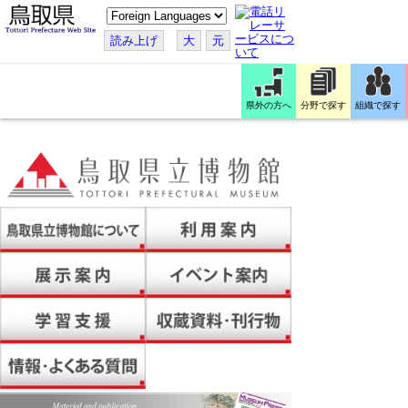
こ
の
ペ
読み上げ
大
元
ー
ジ
を
翻
訳
県外の方へ
分野で探す
組織で探す
す
る