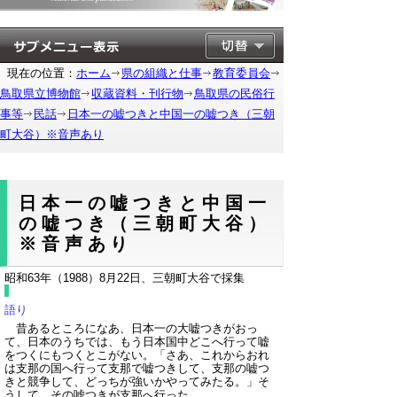
現在の位置：
ホーム
県の組織と仕事
教育委員会
鳥取県立博物館
収蔵資料・刊行物
鳥取県の民俗行
事等
民話
日本一の嘘つきと中国一の嘘つき（三朝
町大谷）※音声あり
日本一の嘘つきと中国一
の嘘つき（三朝町大谷）
※音声あり
昭和63年（1988）8月22日、三朝町大谷で採集
語り
昔あるところになあ、日本一の大嘘つきがおっ
て、日本のうちでは、もう日本国中どこへ行って嘘
をつくにもつくとこがない。
「さあ、これからおれ
は支那の国へ行って支那で嘘つきして、支那の嘘つ
きと競争して、どっちが強いかやってみたる。」
そ
うして、その嘘つきが支那へ行った。