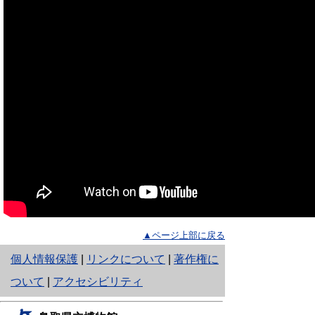
▲ページ上部に戻る
と
個人情報保護
|
リンクについて
|
著作権に
り
ついて
|
アクセシビリティ
ネ