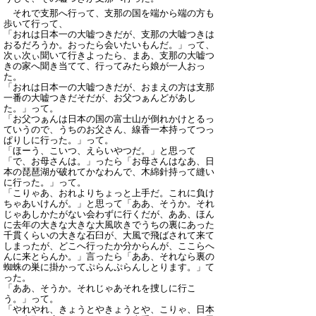
それで支那へ行って、支那の国を端から端の方も
歩いて行って、
「おれは日本一の大嘘つきだが、支那の大嘘つきは
おるだろうか。おったら会いたいもんだ。」って、
次ぃ次ぃ聞いて行きよったら、まあ、支那の大嘘つ
きの家へ聞き当てて、行ってみたら娘が一人おっ
た。
「おれは日本一の大嘘つきだが、おまえの方は支那
一番の大嘘つきだそだが、お父つぁんどがあし
た。」って。
「お父つぁんは日本の国の富士山が倒れかけとるっ
ていうので、うちのお父さん、線香一本持ってつっ
ぱりしに行った。」って。
「ほーう、こいつ、えらいやつだ。」と思って
「で、お母さんは。」ったら「お母さんはなあ、日
本の琵琶湖が破れてかなわんで、木綿針持って縫い
に行った。」って。
「こりゃあ、おれよりちょっと上手だ。これに負け
ちゃあいけんが。」と思って「ああ、そうか。それ
じゃあしかたがない会わずに行くだが、ああ、ほん
に去年の大きな大きな大風吹きでうちの裏にあった
千貫くらいの大きな石臼が、大風で飛ばされて来て
しまったが、どこへ行ったか分からんが、ここらへ
んに来とらんか。」言ったら「ああ、それなら裏の
蜘蛛の巣に掛かってぷらんぷらんしとります。」て
った。
「ああ、そうか。それじゃあそれを捜しに行こ
う。」って。
「やれやれ、きょうとやきょうとや、こりゃ、日本