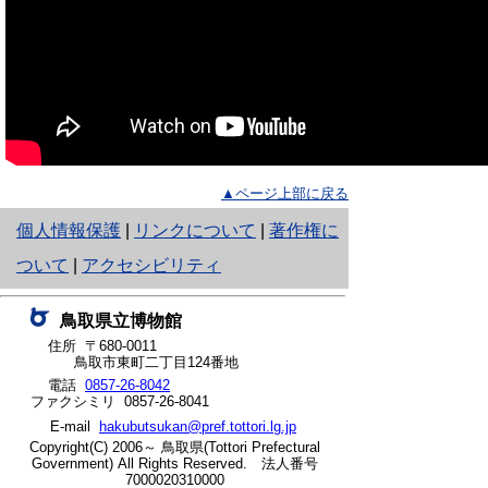
▲ページ上部に戻る
と
個人情報保護
|
リンクについて
|
著作権に
り
ついて
|
アクセシビリティ
ネ
鳥取県立博物館
ッ
住所 〒680-0011
鳥取市東町二丁目124番地
ト
電話
0857-26-8042
ファクシミリ 0857-26-8041
へ
E-mail
hakubutsukan@pref.tottori.lg.jp
の
Copyright(C) 2006～ 鳥取県(Tottori Prefectural
Government) All Rights Reserved. 法人番号
7000020310000