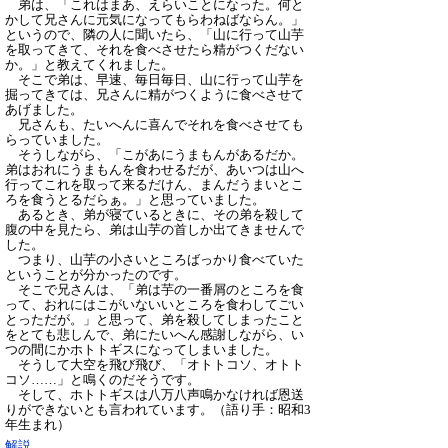
弟は、「これはまあ、えらいことになった。何と
かして兄さんに元気になってもらわねばならん。」
というので、隣の人に聞いたら、「山に行って山芋
を取ってきて、それを食べさせたら精がつくだない
か。」と教えてくれました。
そこで弟は、早速、毎日毎日、山に行って山芋を
掘ってきては、兄さんに精がつくように食べさせて
あげました。
兄さんも、たいへんに喜んでそれを食べさせても
らっていました。
そうしながら、「こがあにうまもんがあるだか。
弟はおれにうまもんを食わせるだが、あいつは山へ
行ってこれを取って来るだけん、まんだうまいとこ
ろを食うとるだらぁ。」と思っていました。
あるとき、弟が寝ているときに、その弟を殺して
腹の中を見たら、弟は山芋の首しか出てきませんで
した。
つまり、山芋の小さいところばっかり食べていた
ということが分かったのです。
そこで兄さんは、「弟は芋の一番屑のところを食
って、おれにはこがいないいところを食わしてごい
とっただが。」と思って、弟を殺してしまったこと
をとても悲しんで、弟にたいへん感謝しながら、い
つの間にかホトトギスになってしまいました。
そうして大空を飛び飛び、「オトトコソ、オトト
コソ……」と鳴くのだそうです。
そして、ホトトギスは八万八声鳴かなければ恩送
りができないとも言われています。
（語り手：昭和3
年生まれ）
解説