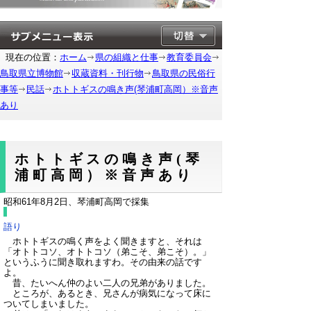
現在の位置：
ホーム
県の組織と仕事
教育委員会
鳥取県立博物館
収蔵資料・刊行物
鳥取県の民俗行
事等
民話
ホトトギスの鳴き声(琴浦町高岡）※音声
あり
ホトトギスの鳴き声(琴
浦町高岡）※音声あり
昭和61年8月2日、琴浦町高岡で採集
語り
ホトトギスの鳴く声をよく聞きますと、それは
「オトトコソ、オトトコソ（弟こそ、弟こそ）。」
というふうに聞き取れますわ。その由来の話です
よ。
昔、たいへん仲のよい二人の兄弟がありました。
ところが、あるとき、兄さんが病気になって床に
ついてしまいました。