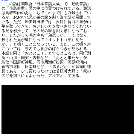
この話は関敬吾『日本昔話大成』で「動物昔話」
の「小鳥前世」譚の中に位置づけられている。類話
は鳥取県内のあちこちでこれまでにも収録されてい
るが、おおむね兄が弟の腹を割く形で話が展開して
いる。ただ、岩美町田後では、反対に盲目の弟が山
芋を取ってきて、おいしい方を食べさせてくれてい
る兄を邪推して、その兄の腹を割く形になってお
り、したがって鳴き声も「弟恋しい。」ではなく、
殺された兄が鳥になって「オットト（弟）見た
か。」と鳴くことになっている。また、この鳴き声
については、県内でも多少のばらつきが見られる。
本話と同じ「おととこそ」とするところは、同町別
所・山川・国実・古長など。「おとと来たか」が、
鳥取市国府町神垣、同市用瀬町松原・河原町河内、
倉吉市尾田、日南町など。「弟まだか」が智頭町穂
見であり、少し変わったのでは若桜町大野で「親の
のどを掘らにゃよかった。アオアオ」である。