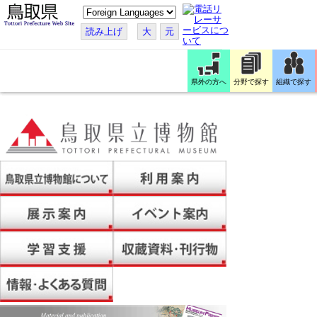
こ
の
ペ
読み上げ
大
元
ー
ジ
を
翻
訳
県外の方へ
分野で探す
組織で探す
す
る