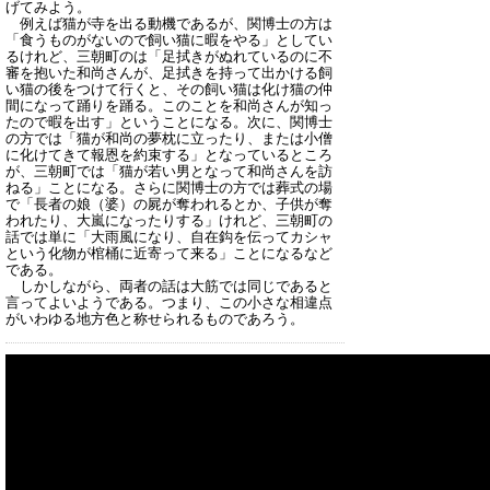
げてみよう。
例えば猫が寺を出る動機であるが、関博士の方は
「食うものがないので飼い猫に暇をやる」としてい
るけれど、三朝町のは「足拭きがぬれているのに不
審を抱いた和尚さんが、足拭きを持って出かける飼
い猫の後をつけて行くと、その飼い猫は化け猫の仲
間になって踊りを踊る。このことを和尚さんが知っ
たので暇を出す」ということになる。次に、関博士
の方では「猫が和尚の夢枕に立ったり、または小僧
に化けてきて報恩を約束する」となっているところ
が、三朝町では「猫が若い男となって和尚さんを訪
ねる」ことになる。さらに関博士の方では葬式の場
で「長者の娘（婆）の屍が奪われるとか、子供が奪
われたり、大嵐になったりする」けれど、三朝町の
話では単に「大雨風になり、自在鈎を伝ってカシャ
という化物が棺桶に近寄って来る」ことになるなど
である。
しかしながら、両者の話は大筋では同じであると
言ってよいようである。つまり、この小さな相違点
がいわゆる地方色と称せられるものであろう。