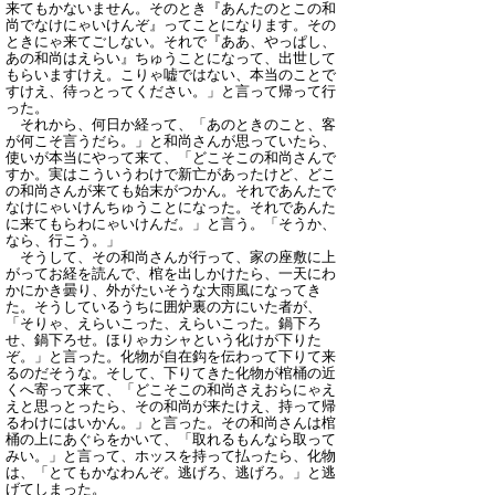
来てもかないません。そのとき『あんたのとこの和
尚でなけにゃいけんぞ』ってことになります。その
ときにゃ来てごしない。それで『ああ、やっぱし、
あの和尚はえらい』ちゅうことになって、出世して
もらいますけえ。こりゃ嘘ではない、本当のことで
すけえ、待っとってください。」と言って帰って行
った。
それから、何日か経って、「あのときのこと、客
が何こそ言うだら。」と和尚さんが思っていたら、
使いが本当にやって来て、「どこそこの和尚さんで
すか。実はこういうわけで新亡があったけど、どこ
の和尚さんが来ても始末がつかん。それであんたで
なけにゃいけんちゅうことになった。それであんた
に来てもらわにゃいけんだ。」と言う。「そうか、
なら、行こう。」
そうして、その和尚さんが行って、家の座敷に上
がってお経を読んで、棺を出しかけたら、一天にわ
かにかき曇り、外がたいそうな大雨風になってき
た。そうしているうちに囲炉裏の方にいた者が、
「そりゃ、えらいこった、えらいこった。鍋下ろ
せ、鍋下ろせ。ほりゃカシャという化けが下りた
ぞ。」と言った。化物が自在鈎を伝わって下りて来
るのだそうな。そして、下りてきた化物が棺桶の近
くへ寄って来て、「どこそこの和尚さえおらにゃえ
えと思っとったら、その和尚が来たけえ、持って帰
るわけにはいかん。」と言った。その和尚さんは棺
桶の上にあぐらをかいて、「取れるもんなら取って
みい。」と言って、ホッスを持って払ったら、化物
は、「とてもかなわんぞ。逃げろ、逃げろ。」と逃
げてしまった。