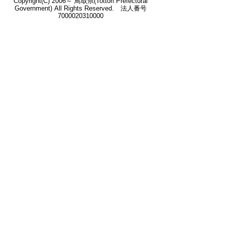
Copyright(C) 2006～ 鳥取県(Tottori Prefectural
Government) All Rights Reserved. 法人番号
7000020310000