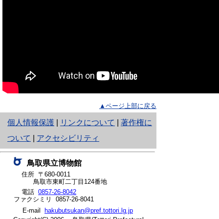
▲ページ上部に戻る
と
個人情報保護
|
リンクについて
|
著作権に
り
ついて
|
アクセシビリティ
ネ
鳥取県立博物館
ッ
住所 〒680-0011
鳥取市東町二丁目124番地
ト
電話
0857-26-8042
ファクシミリ 0857-26-8041
へ
E-mail
hakubutsukan@pref.tottori.lg.jp
の