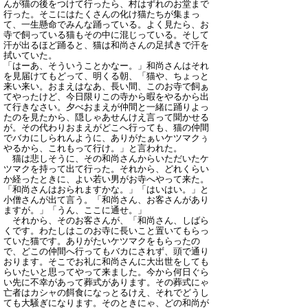
んが猫の後をつけて行ったら、村はずれのお堂まで
行った。そこにはたくさんの化け猫たちが集まっ
て、一生懸命でみんな踊っている。よく見たら、お
寺で飼っている猫もその中に混じっている。そして
汗が出るほど踊ると、猫は和尚さんの足拭きで汗を
拭いていた。
「はーあ、そういうことかなー。」和尚さんはそれ
を見届けてもどって、明くる朝、「猫や、ちょっと
来い来い。おまえはなあ、長い間、このお寺で飼ぁ
てやったけど、今日限りこの寺から暇をやるから出
て行きなさい。夕べおまえが仲間と一緒に踊りよっ
たのを見たから、隠しゃあせんけえ言って聞かせる
が。その代わりおまえがどこへ行っても、猫の仲間
でバカにしられんように、ありがたぁいケツマクぅ
やるから、これもって行け。」と言われた。
猫は悲しそうに、その和尚さんからいただいたケ
ツマクを持って出て行った。それから、どれくらい
か経ったときに、よい若い男がお寺へやって来た。
「和尚さんはおられますかな。」「はいはい。」と
小僧さんが出て言う。「和尚さん、お客さんがあり
ますが。」「うん、ここに通せ。」
それから、そのお客さんが、「和尚さん、しばら
くです。わたしはこのお寺に長いこと置いてもらっ
ていた猫です。ありがたいケツマクをもらったの
で、どこの仲間へ行ってもバカにされず、頭で通り
おります。そこでお礼に和尚さんに大出世をしても
らいたいと思ってやって来ました。今から何日ぐら
い先に不幸があって葬式があります。その葬式にゃ
亡者はカシャの餌食になっとるけえ、それでどうし
ても大騒ぎになります。そのときにゃ、どの和尚が