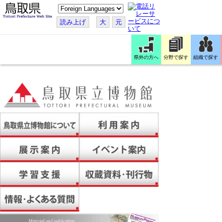
こ
の
ペ
読み上げ
大
元
ー
ジ
を
翻
訳
県外の方へ
分野で探す
組織で探す
す
る