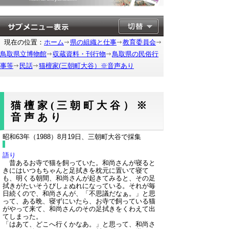
現在の位置：
ホーム
県の組織と仕事
教育委員会
鳥取県立博物館
収蔵資料・刊行物
鳥取県の民俗行
事等
民話
猫檀家(三朝町大谷）※音声あり
猫檀家(三朝町大谷）※
音声あり
昭和63年（1988）8月19日、三朝町大谷で採集
語り
昔あるお寺で猫を飼っていた。和尚さんが寝ると
きにはいつもちゃんと足拭きを枕元に置いて寝て
も、明くる朝間、和尚さんが起きてみると、その足
拭きがたいそうびしょぬれになっている。それが毎
日続くので、和尚さんが、「不思議だなぁ。」と思
って、ある晩、寝ずにいたら、お寺で飼っている猫
がやって来て、和尚さんのその足拭きをくわえて出
てしまった。
「はあて、どこへ行くかなあ。」と思って、和尚さ