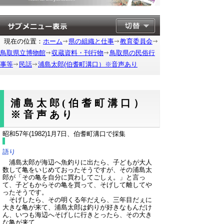
現在の位置：
ホーム
県の組織と仕事
教育委員会
鳥取県立博物館
収蔵資料・刊行物
鳥取県の民俗行
事等
民話
浦島太郎(伯耆町溝口）※音声あり
浦島太郎(伯耆町溝口）
※音声あり
昭和57年(1982)1月7日、伯耆町溝口で採集
語り
浦島太郎が海辺へ魚釣りに出たら、子どもが大人
数して亀をいじめておったそうですが、その浦島太
郎が「その亀を自分に買わしてごしぇ。」と言っ
て、子どもからその亀を買って、そげして離してや
ったそうです。
そげしたら、その明くる年だえら、三年目だぇに
大きな亀が来て、浦島太郎は釣りが好きなもんだけ
ん、いつも海辺へそげしに行きとったら、その大き
な亀が来て