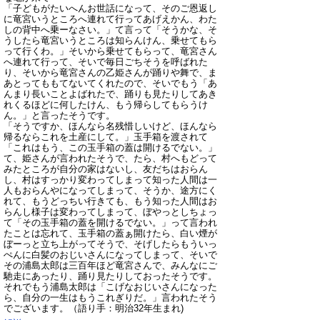
「子どもがたいへんお世話になって、そのご恩返し
に竜宮いうところへ連れて行ってあげえかん、わた
しの背中へ乗ーなさい。」て言って「そうかな、そ
うしたら竜宮いうところは知らんけん、乗せてもら
って行くわ。」そいから乗せてもらって、竜宮さん
へ連れて行って、そいで毎日ごちそうを呼ばれた
り、そいから竜宮さんの乙姫さんが踊りや舞で、ま
あとってももてないてくれたので、そいでもう「あ
んまり長いことよばれたで、踊りも見たりしてあき
れくるほどに何したけん、もう帰らしてもらうけ
ん。」と言ったそうです。
「そうですか、ほんなら名残惜しいけど、ほんなら
帰るならこれを土産にして。」玉手箱を渡されて
「これはもう、この玉手箱の蓋は開けるでない。」
て、姫さんが言われたそうで、たら、村へもどって
みたところが自分の家はないし、友だちはおらん
し、村はすっかり変わってしまって知った人間は一
人もおらんやになってしまって、そうか、途方にく
れて、もうどっちい行きても、もう知った人間はお
らんし様子は変わってしまって、ぼやっとしちょっ
て「その玉手箱の蓋を開けるでない。」って言われ
たことは忘れて、玉手箱の蓋ぁ開けたら、白い煙が
ぼーっと立ち上がってそうで、そげしたらもういっ
ぺんに白髪のおじいさんになってしまって、そいで
その浦島太郎は三百年ほど竜宮さんで、みんなにご
馳走にあったり、踊り見たりしておったそうです。
それでもう浦島太郎は「こげなおじいさんになった
ら、自分の一生はもうこれぎりだ。」言われたそう
でございます。
（語り手：明治32年生まれ)