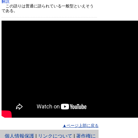
解説
この語りは普通に語られている一般型といえそう
である。
▲ページ上部に戻る
と
個人情報保護
|
リンクについて
|
著作権に