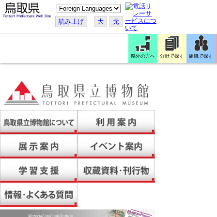
こ
の
ペ
読み上げ
大
元
ー
ジ
を
翻
訳
県外の方へ
分野で探す
組織で探す
す
る