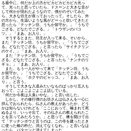
る最中に、何だか上の方がピカピカピカピカ光っ
て、光ったと思っていたら、ドスーンと大きな音が
して何かが現れたようなので、僧がのぞいてみた
ら、大きな坊主が座っておったって。そしたら、外
の方から、生温いような風がどーっと吹いてきたと
思ったら「テッチン坊、うちか留守か。」「うちで
ござる。どなたでござる。」「トウザンのバコ
ツ。」「まあ、お入り。」
そうするとまた、坊主が入って来る。そいから、
また「テッチン坊、うちか留守か。」「うちでござ
る。どなたでござる。」と言ったら「サイチクリン
のケイ。」「まあ、お入り。」
また「テッチン坊、うちか留守か。」「うちでご
ざる。どなたでござる。」と言ったら「ナンチのリ
ギョ。」「まあ、お入り。」
また、もう一人がやって来て「テッチン坊、うち
か留守か。」「うちでござる。どなたでござる。」
と言ったら、「ホクヤのビャッコ。」「まあ、お入
り」。と言う。
そうして大きな入道みたいなものばっかり五人も
おって、ごよごよごよごよ話している。
「何だか今夜は人臭いやな。」と言い出した。
しかし、その修行僧のお坊さんは仏さんを一心に
拝んでおられたら、仏さんの教えがあったか、どう
かは知らないけれども「ここにおって、噛まれて死
ぬるより、いっそ出て、その仏さんの教えられたこ
とを言ってみたろうか。」と思って、襖を開けて出
て「テッチンボウと言うのは、この寺を建ったとき
に使った椿の杵だ。消えてなくなれ。」と言いなは
ったら、パターンと消えてしまった。