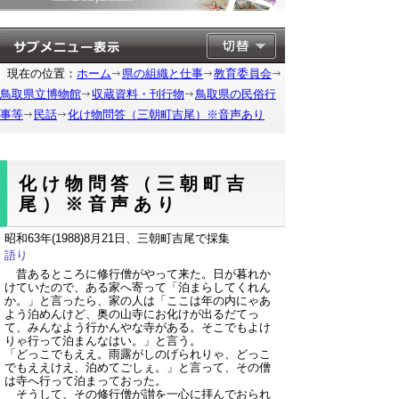
現在の位置：
ホーム
県の組織と仕事
教育委員会
鳥取県立博物館
収蔵資料・刊行物
鳥取県の民俗行
事等
民話
化け物問答（三朝町吉尾）※音声あり
化け物問答（三朝町吉
尾）※音声あり
昭和63年(1988)8月21日、三朝町吉尾で採集
語り
昔あるところに修行僧がやって来た。日が暮れか
けていたので、ある家へ寄って「泊まらしてくれん
か。」と言ったら、家の人は「ここは年の内にゃあ
よう泊めんけど、奥の山寺にお化けが出るだてっ
て、みんなよう行かんやな寺がある。そこでもよけ
りゃ行って泊まんなはい。」と言う。
「どっこでもええ。雨露がしのげられりゃ、どっこ
でもええけえ、泊めてごしぇ。」と言って、その僧
は寺へ行って泊まっておった。
そうして、その修行僧が讃を一心に拝んでおられ