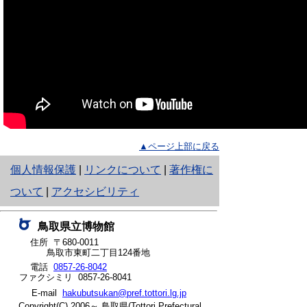
▲ページ上部に戻る
と
個人情報保護
|
リンクについて
|
著作権に
り
ついて
|
アクセシビリティ
ネ
鳥取県立博物館
ッ
住所 〒680-0011
鳥取市東町二丁目124番地
ト
電話
0857-26-8042
ファクシミリ 0857-26-8041
へ
E-mail
hakubutsukan@pref.tottori.lg.jp
の
Copyright(C) 2006～ 鳥取県(Tottori Prefectural