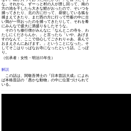
な。それから、ずーっと村の人が捜し回って、南の
方の池を干したら大きな鯉がおったので、そいつを
捕ってきたり、北の方に行って、昼寝している狐を
捕まえてきたり、まだ西の方に行って竹薮の中に古
い鶏が一羽おったのを捕ってきたりして、それを肴
にみんなで盛大に酒盛りをしたそうな。
そのうち修行僧がみんなに「なんとこの寺を、わ
たしにくださらんか。」と言ったら「いや、あげま
すのなんて、ここで信心してごされりゃあ、喜んで
おまえさんにあげます。」ということになった。そ
してそこはりっぱなお寺になったという話。こっぽ
り。
（伝承者：女性・明治35年生）
解説
この話は、関敬吾博士の『日本昔話大成』によれ
ば本格昔話の「愚かな動物」の中に位置づけられて
いる。