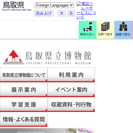
こ
の
ペ
読み上げ
大
元
ー
ジ
を
翻
訳
県外の方へ
分野で探す
組織で探す
す
る