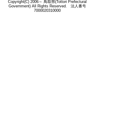
Copyright(C) 2006～ 鳥取県(Tottori Prefectural
Government) All Rights Reserved. 法人番号
7000020310000