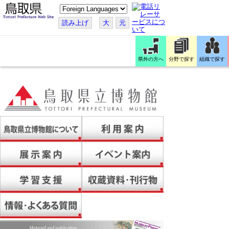
こ
の
ペ
読み上げ
大
元
ー
ジ
を
翻
訳
県外の方へ
分野で探す
組織で探す
す
る