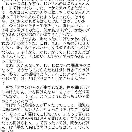
「もう一つ流れがすう、じいさんの口にちょっと入
れ。」て行ったら、また、上から流れてきただっ
て。今度はほんに食わんやに取っちょかんならんと
思って斗ビツに入れてたまっちょったら、そうか
ら、じいさんがもどらはったけん「はや、じいさ
ん、今日は瓜がたまってああけん、食わはいよ。」
て斗ビツ開けてみたら、何があぶりげな、かわいげ
なかわいげな女房の子が出てきただって。
「あら、こりゃまあ、瓜だったにこげなかわいげな
女房の子が出てきた。これ、まあ、うちの子にせん
ならん。瓜から生まれただけん瓜姫てえ名につけん
ならん。」そうから、かわいがって、じいさんとば
あさんとして、「瓜姫や、瓜姫や」てってかわいが
っておった。
まあ、大きんなって、15、16になって機織おやに
なって、そうから「おらんだあは畑に行きてくうけ
ん、わら、この機織れよう。」そこにアマンジャク
がおって、け、どげだり悪ことしてこたえんだっ
て。
そで「アマンジャクが来てもなあ、戸を開けえだ
にゃけんなあ。戸を開けんなや、ちょっこうだり開
けんなや。」てって、ようにように言っちょいて出
っさったただって。
そげすうと瓜姫さんが戸をたっちょって、機織ら
はあに来て「瓜姫さん、ちょっこり開けてごしなは
い。ちょっこり開けてごしなはい。」てって言いだ
ども「じいさんやばばさんが開けんな、て言わはつ
たけん開けられん。」て言ったってけ、聞かんだけ
ん、け「手の入あほど開けてごしなはい。」てって
言いだ。