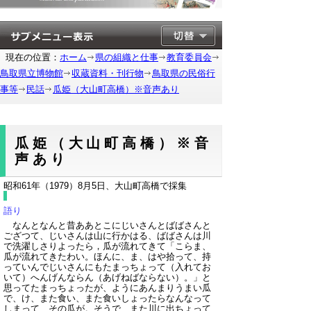
現在の位置：
ホーム
県の組織と仕事
教育委員会
鳥取県立博物館
収蔵資料・刊行物
鳥取県の民俗行
事等
民話
瓜姫（大山町高橋）※音声あり
瓜姫（大山町高橋）※音
声あり
昭和61年（1979）8月5日、大山町高橋で採集
語り
なんとなんと昔ああとこにじいさんとばばさんと
ござつて、じいさんは山に行かはる、ばばさんは川
で洗濯しさりよったら，瓜が流れてきて「こらま、
瓜が流れてきたわい。ほんに、ま、はや拾って、持
っていんでじいさんにもたまっちょって（入れてお
いて）へんげんならん（あげねばならない）。」と
思ってたまっちょったが、ようにあんまりうまい瓜
で、け、また食い、また食いしょったらなんなって
しまって、その瓜が。そうで、また川に出ちょって