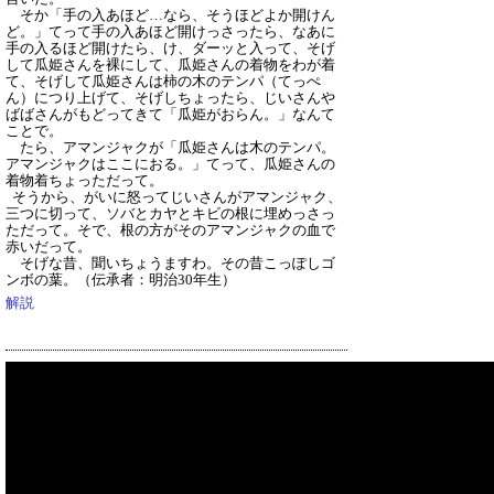
そか「手の入あほど…なら、そうほどよか開けん
ど。」てって手の入あほど開けっさったら、なあに
手の入るほど開けたら、け、ダーッと入って、そげ
して瓜姫さんを裸にして、瓜姫さんの着物をわが着
て、そげして瓜姫さんは柿の木のテンパ（てっぺ
ん）につり上げて、そげしちょったら、じいさんや
ばばさんがもどってきて「瓜姫がおらん。」なんて
ことで。
たら、アマンジャクが「瓜姫さんは木のテンパ。
アマンジャクはここにおる。」てって、瓜姫さんの
着物着ちょっただって。
そうから、がいに怒ってじいさんがアマンジャク、
三つに切って、ソバとカヤとキビの根に埋めっさっ
ただって。そで、根の方がそのアマンジャクの血で
赤いだって。
そげな昔、聞いちょうますわ。その昔こっぽしゴ
ンボの葉。
（伝承者：明治30年生）
解説