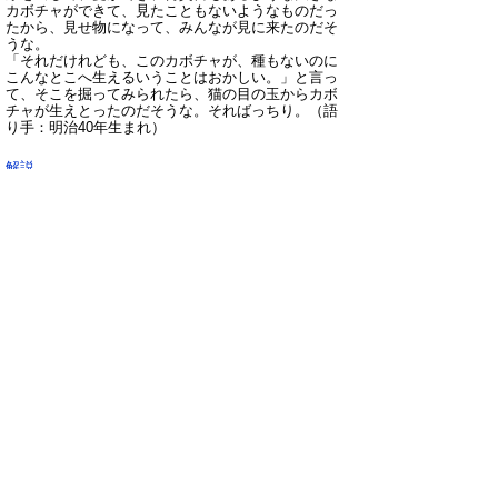
カボチャができて、見たこともないようなものだっ
たから、見せ物になって、みんなが見に来たのだそ
うな。
「それだけれども、このカボチャが、種もないのに
こんなとこへ生えるいうことはおかしい。」と言っ
て、そこを掘ってみられたら、猫の目の玉からカボ
チャが生えとったのだそうな。そればっちり。
（語
り手：明治40年生まれ）
解説
この話の中に出てくる野佐という地名について語
り手におたずねしたら、四国にある地名のような気
がするとの答えだったが、詳細は分からない。関敬
吾『日本昔話大成』で、その戸籍を捜してみると、
どうやら二つの話が一つになって変形しているよう
である。いずれも本格昔話に属していて、一つは
「動物報恩」の中の「鶏報恩」であり、いま一つは
「愚かな動物」の中の「猫と南瓜」になると思われ
る。