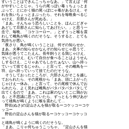
すいうことはできんこっちゃなあ。」て言えば「何
がやすいことじゃ。うらの尾っぽい毒ぅちょっとま
ぶって、とにかく猫の尾っぽにゃ毒があるけえ、そ
れを魚いちょっとまぶったら、それを毎晩食べるじ
ゃけえ、旦那さんが死ぬる。」
「まあ、そんちゅう恐ろしいことを、ほんにどぎゃ
あどして旦那さんに知らしてあげたい。」と思う一
念で、毎晩、「コケコーロー。」とずうっと喉を震
わして雌鳥が鳴くのだそうな。そうすると、とても
気持ちが悪い。
「夜さり、鳥が鳴くいうことは、何ぞの知らせか、
まあ、火事の知らせかなんぞの知らせじゃ思うて、
気味が悪うてこたえん。長年飼うとる鶏じゃけえ、
そいじゃけえ、むいて自分が食べることはようせん
しするけえ、こりゃあでもしかたぁない。山へ持っ
ていって捨てるじゃわ。」と言って、その雌鳥を一
羽、山へ持っていって捨てたのだそうな。
そうしておったところが、六部さんがそこを越し
ておられたら、その尾根から「まあ、頭に上がった
じゃけえ一休み。」と言って、その尾根で休んでお
られたら、よく見れば雌鳥がパタパタパタパタして
出てくるので「まあ、これは家のないとこに鶏がお
る」と不思議に思っていたら、ずっともう伸びあが
って雄鳥が鳴くように喉を震わして…
野佐(ぬさ)の淀山さんを猫が取るーコケッコーコケ
ッコー
野佐の淀山さんを猫が取るーコケッコーコケッコ
ー
と雄鳥が鳴くように鳴くのだそうな。
「まあ、こりゃ何ちゅうこっちゃ、『淀山さんを猫