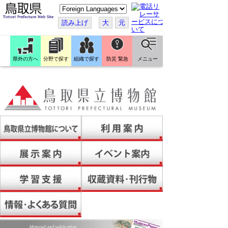
こ
の
ペ
読み上げ
大
元
ー
ジ
を
翻
訳
県外の方へ
分野で探す
組織で探す
防災 緊急
メニュー
す
る