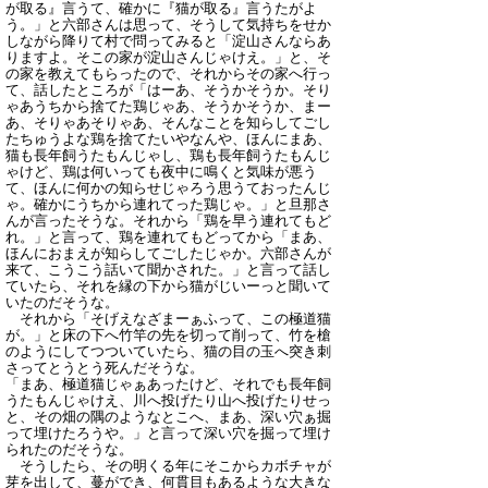
が取る』言うて、確かに『猫が取る』言うたがよ
う。」と六部さんは思って、そうして気持ちをせか
しながら降りて村で問ってみると「淀山さんならあ
りますよ。そこの家が淀山さんじゃけえ。」と、そ
の家を教えてもらったので、それからその家へ行っ
て、話したところが「はーあ、そうかそうか。そり
ゃあうちから捨てた鶏じゃあ、そうかそうか、まー
あ、そりゃあそりゃあ、そんなことを知らしてごし
たちゅうよな鶏を捨てたいやなんや、ほんにまあ、
猫も長年飼うたもんじゃし、鶏も長年飼うたもんじ
ゃけど、鶏は何いっても夜中に鳴くと気味が悪う
て、ほんに何かの知らせじゃろう思うておったんじ
ゃ。確かにうちから連れてった鶏じゃ。」と旦那さ
んが言ったそうな。それから「鶏を早う連れてもど
れ。」と言って、鶏を連れてもどってから「まあ、
ほんにおまえが知らしてごしたじゃか。六部さんが
来て、こうこう話いて聞かされた。」と言って話し
ていたら、それを縁の下から猫がじいーっと聞いて
いたのだそうな。
それから「そげえなざまーぁふって、この極道猫
が。」と床の下へ竹竿の先を切って削って、竹を槍
のようにしてつついていたら、猫の目の玉へ突き刺
さってとうとう死んだそうな。
「まあ、極道猫じゃぁあったけど、それでも長年飼
うたもんじゃけえ、川へ投げたり山へ投げたりせっ
と、その畑の隅のようなとこへ、まあ、深い穴ぁ掘
って埋けたろうや。」と言って深い穴を掘って埋け
られたのだそうな。
そうしたら、その明くる年にそこからカボチャが
芽を出して、蔓ができ、何貫目もあるような大きな