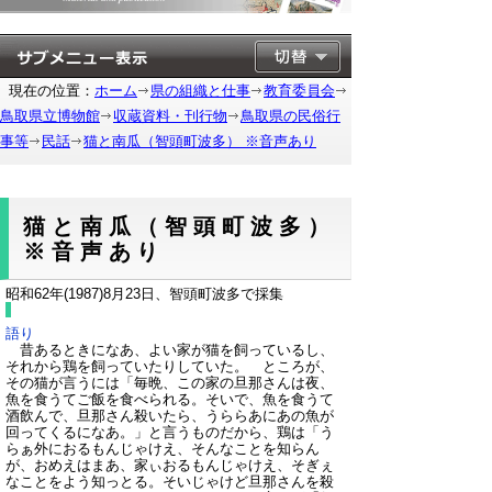
現在の位置：
ホーム
県の組織と仕事
教育委員会
鳥取県立博物館
収蔵資料・刊行物
鳥取県の民俗行
事等
民話
猫と南瓜（智頭町波多） ※音声あり
猫と南瓜（智頭町波多）
※音声あり
昭和62年(1987)8月23日、智頭町波多で採集
語り
昔あるときになあ、よい家が猫を飼っているし、
それから鶏を飼っていたりしていた。 ところが、
その猫が言うには「毎晩、この家の旦那さんは夜、
魚を食うてご飯を食べられる。そいで、魚を食うて
酒飲んで、旦那さん殺いたら、うららあにあの魚が
回ってくるになあ。」と言うものだから、鶏は「う
らぁ外におるもんじゃけえ、そんなことを知らん
が、おめえはまあ、家ぃおるもんじゃけえ、そぎぇ
なことをよう知っとる。そいじゃけど旦那さんを殺