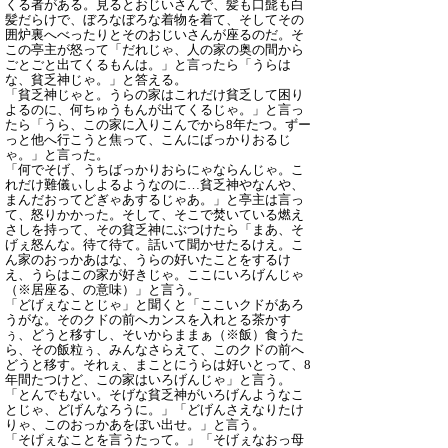
くる者がある。見るとおじいさんで、髪も口髭も白
髪だらけで、ぼろなぼろな着物を着て、そしてその
囲炉裏へべったりとそのおじいさんが座るのだ。そ
この亭主が怒って「だれじゃ、人の家の奥の間から
ごとごと出てくるもんは。」と言ったら「うらは
な、貧乏神じゃ。」と答える。
「貧乏神じゃと。うらの家はこれだけ貧乏して困り
よるのに、何ちゅうもんが出てくるじゃ。」と言っ
たら「うら、この家に入りこんでから8年たつ。ずー
っと他へ行こうと焦って、こんにばっかりおるじ
ゃ。」と言った。
「何でそげ、うちばっかりおらにゃならんじゃ。こ
れだけ難儀ぃしよるようなのに…貧乏神やなんや、
まんだおってどぎゃあするじゃあ。」と亭主は言っ
て、怒りかかった。そして、そこで焚いている燃え
さしを持って、その貧乏神にぶつけたら「まあ、そ
げぇ怒んな。待て待て。話いて聞かせたるけえ。こ
ん家のおっかあはな、うらの好いたことをするけ
え、うらはこの家が好きじゃ。ここにいろげんじゃ
（※居座る、の意味）」と言う。
「どげぇなことじゃ」と聞くと「ここいクドがあろ
うがな。そのクドの前へカンスを入れとる茶かす
ぅ、どうと移すし、そいからままぁ（※飯）食うた
ら、その飯粒ぅ、みんなさらえて、このクドの前へ
どうと移す。それぇ、まことにうらは好いとって、8
年間たつけど、この家はいろげんじゃ」と言う。
「とんでもない。そげな貧乏神がいろげんようなこ
とじゃ、どげんなろうに。」「どげんさえなりたけ
りゃ、このおっかあをぼい出せ。」と言う。
「そげぇなことを言うたって。」「そげぇなおっ母