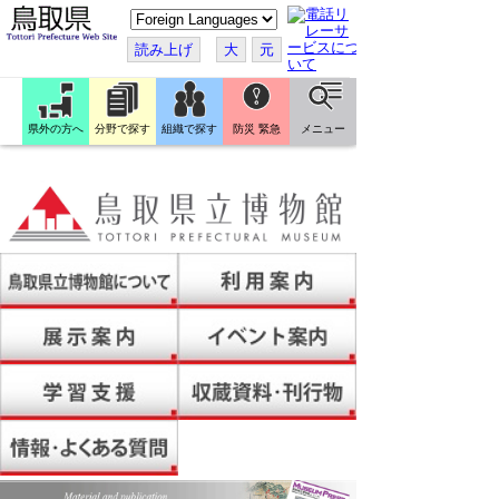
こ
の
ペ
読み上げ
大
元
ー
ジ
を
翻
訳
県外の方へ
分野で探す
組織で探す
防災 緊急
メニュー
す
る