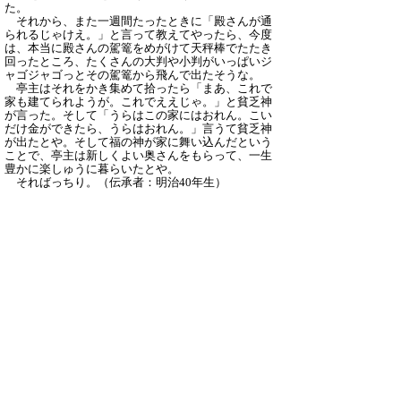
た。
それから、また一週間たったときに「殿さんが通
られるじゃけえ。」と言って教えてやったら、今度
は、本当に殿さんの駕篭をめがけて天秤棒でたたき
回ったところ、たくさんの大判や小判がいっぱいジ
ャゴジャゴっとその駕篭から飛んで出たそうな。
亭主はそれをかき集めて拾ったら「まあ、これで
家も建てられようが。これでええじゃ。」と貧乏神
が言った。そして「うらはこの家にはおれん。こい
だけ金ができたら、うらはおれん。」言うて貧乏神
が出たとや。そして福の神が家に舞い込んだという
ことで、亭主は新しくよい奥さんをもらって、一生
豊かに楽しゅうに暮らいたとや。
そればっちり。
（伝承者：明治40年生）
解説
類話は全国的に存在しているが、さほど多いとい
うわけではない。どちらかといえば中国、四国あた
りにあるが、それ以外では数えるほどしか見つかっ
ていない。
それはそれとして、このような話が好まれている
のは、昔から貧乏なものが多く、何とかして福の神
を迎えて生活を豊かにしたいという願いが、庶民の
間にあったことが、このような昔話を生み出したも
のであろう。