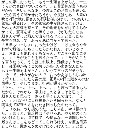
がこの家におったら、もう一生頭ぁ上がらん、一生
うらがのさばりついとるぞ。」と貧乏神が言うもの
だから「そいからなあ、今度ぁこのお母ぁを追い出
いたら言うて聞かせたろうか。今度はなあ、大歳の
晩と2日の晩に殿さんの行列があるけぇ、そのおりに
駕篭が通るけえ、その駕篭の中が殿さんじゃけえ、
それぇ天秤棒を持って、その駕篭をめがけてぶちか
かって、駕篭をずっと碎くじゃ。そがしたらなあ、
殿さんがずっと飛んで出られるけえ」と言ったら、
亭主も観念して、おっかあに向かって言った。
「８年もいっしょにおったやけど、こげぇ食うや食
わずで難儀ぃしちょったらかなわん。そいじゃけ
え、おまえも別れりゃあならん。どこぞへ出てごせ
ぇ。」「そがあことを言うたって。」「そがんこと
を言うたって、うらはこれ以上、難儀はようせん
し、貧乏神がもうこのおっかあぼい出さなんだら、
もう一生頭ぁ上がらん。」いうて言うのだそうな。
そこで、仕方がないので、おっかあはしぶしぶ出
て行くし、そしたら案の定、正月の2日に殿さんのお
国替えで、そしてまあ、行列が通りかかった。
「下へ、下へ、下へ、下へ…。」と言って通るもん
だから、それから、亭主はこのときこそと思って、
殿さんだと思って、さっと早くとんで出て、「え
い。」とばかりに天秤棒をたたき回ったら、なんと
間違えて家来の方をたたき回っしたのだって。
「こりゃあ、やり損のうた。こりゃあ、やり損のう
た。」言うと、貧乏神は「そりゃあ、やり損のうた
らいけんじゃ。待て待て、今度ぁな、一週間したら
殿さんはここをもどってこられるけえ、今度ぁ目落
としをせ、殿さんをめがけにゃいけんで。」と言っ