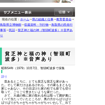
現在の位置：
ホーム
県の組織と仕事
教育委員会
鳥取県立博物館
収蔵資料・刊行物
鳥取県の民俗行
事等
民話
貧乏神と福の神（智頭町波多）※音声あ
り
貧乏神と福の神（智頭町
波多）※音声あり
昭和54年（1979）10月7日、智頭町波多で採集
語り
昔あるところに、とても貧乏な貧乏な家があっ
た。そして家だけはあるけれも、その家もまともな
家じゃあない、その古ぼけた家の柱でも薪でも切り
取って、ごりごり焚きたいような家だった。
さて、大歳の晩に家の取れる柱は取って囲炉裏に
くべて当たっていたところが、奥の方からばりばり
ばりばりがちゃがちゃがちゃがちゃいわして、出て