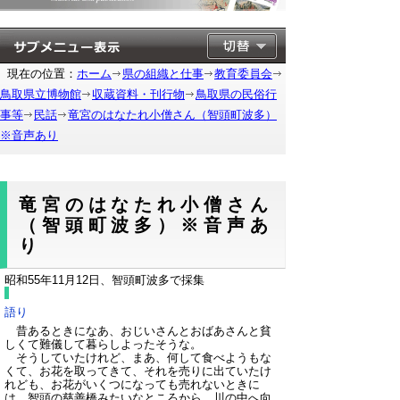
現在の位置：
ホーム
県の組織と仕事
教育委員会
鳥取県立博物館
収蔵資料・刊行物
鳥取県の民俗行
事等
民話
竜宮のはなたれ小僧さん（智頭町波多）
※音声あり
竜宮のはなたれ小僧さん
（智頭町波多）※音声あ
り
昭和55年11月12日、智頭町波多で採集
語り
昔あるときになあ、おじいさんとおばあさんと貧
しくて難儀して暮らしよったそうな。
そうしていたけれど、まあ、何して食べようもな
くて、お花を取ってきて、それを売りに出ていたけ
れども、お花がいくつになっても売れないときに
は、智頭の慈善橋みたいなところから、川の中へ向