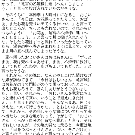
かって、「竜宮の乙姫様に進（へん）じましょ
う。」と言って投げ入れていたのだそうな。
そのうちに、本節季（大晦日）になるし、おじい
さんは、「今日は、お花採ってきたりして、おば
あ、またお花を売りい出てくるわいや。」と言って
出たところが、ちっとも売れないので、それからい
つものように、「お花ぁ、竜宮の乙姫様に進（へ
ん）ぜましょう。」と言って川に投げ入れたそう
な。そしたら花はずっと流れていったかと思ってい
たら、渦巻の中へ巻き込まれたように見えて、その
まま川の底へ沈んでしまったそうな。
家へ帰ったおじいさんはおばあさんに、「ずっと
まあ、花は売れりゃあせず、まあ、乙姫様に投げち
ょいてもどったわや。あげちょいてもどった。」と
言ったそうな。
それから、その晩に、なんとやせこけた情けなげ
な娘が訪ねてきて、「今日はおじいさん、竜宮城に
はお花がのうて門松がのうて困っておったとこへ、
ええお花もろうて、ほんにありがとうございまし
た。」言い、それから、「おじいさんを竜宮にちょ
っと連れのうて来い、いうことで迎えにきたけ
え。」と言うものだから、「そんならまあ、何じゃ
けえな。ついて行こうかな。」とおじいさんは言っ
て、それから、その悲しそうな娘について行って海
へ出たら、大きな亀がおって、そがして、「おじい
さん、うらが（自分の）背なへ乗れ」と言う。それ
でおじいさんが、その亀の背なに乗ると、今度は亀
が、「目をつぶっとりんさえ。つい、そこだけえ」
と言うので、おじいさんが目をつぶっていたら、す