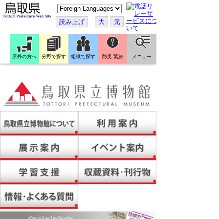
こ
の
ペ
読み上げ
大
元
ー
ジ
を
翻
訳
県外の方へ
分野で探す
組織で探す
防災 緊急
メニュー
す
る