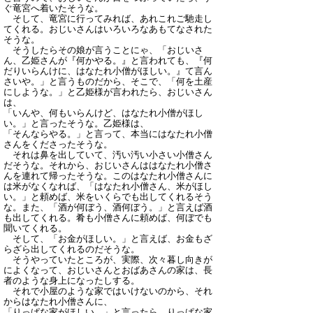
ぐ竜宮へ着いたそうな。
そして、竜宮に行ってみれば、あれこれご馳走し
てくれる。おじいさんはいろいろなあもてなされた
そうな。
そうしたらその娘が言うことにゃ、「おじいさ
ん、乙姫さんが『何かやる。』と言われても、『何
だりいらんけに、はなたれ小僧がほしい。』て言ん
さいや。」と言うものだから、そこで、「何を土産
にしような。」と乙姫様が言われたら、おじいさん
は、
「いんや、何もいらんけど、はなたれ小僧がほし
い。」と言ったそうな。乙姫様は、
「そんならやる。」と言って、本当にはなたれ小僧
さんをくださったそうな。
それは鼻を出していて、汚い汚い小さい小僧さん
だそうな。それから、おじいさんははなたれ小僧さ
んを連れて帰ったそうな。このはなたれ小僧さんに
は米がなくなれば、「はなたれ小僧さん、米がほし
い。」と頼めば、米をいくらでも出してくれるそう
な。また、「酒が何ぼう、酒何ぼう。」と言えば酒
も出してくれる。肴も小僧さんに頼めば、何ぼでも
聞いてくれる。
そして、「お金がほしい。」と言えば、お金もざ
らざら出してくれるのだそうな。
そうやっていたところが、実際、次々暮し向きが
によくなって、おじいさんとおばあさんの家は、長
者のような身上になったしする。
それで小屋のような家ではいけないのから、それ
からはなたれ小僧さんに、
「りっぱな家がほしい。」と言ったら、りっぱな家