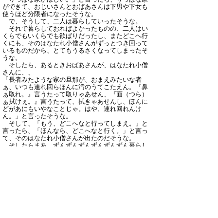
ができて、おじいさんとおばあさんは下男や下女も
使うほど分限者になったそうな。
で、そうして、二人は暮らしていったそうな。
それで暮らしておればよかったものの、二人はい
くらでもいくらでも欲ばりだったし、またどこへ行
くにも、そのはなたれ小僧さんがずっとつき回って
いるものだから、とてもうるさくなってしまったそ
うな。
そしたら、あるときおばあさんが、はなたれ小僧
さんに、、
「長者みたような家の旦那が、おまえみたいな者
ぁ、いつも連れ回らほんに汚のうてこたえん。『鼻
ぁ取れ。』言うたって取りゃあせん、『面（つら）
ぁ拭けぇ。』言うたって、拭きゃあせんし、ほんに
どがあにもいやなことじゃ。はや、連れ回れんけ
ん。」と言ったそうな。
そして、「もう、どこへなと行ってしまえ。」と
言ったら、「ほんなら、どこへなと行く。」と言っ
て、そのはなたれ小僧さんが出たのだそうな。
そしたらまあ、ずんずんずんずんずんずん暮らし
が、難儀になっていった。それから、その家も元の
小屋になってしまったのだそうな。
そればっちり。
（語り手：明治40年生まれ）
解説
信仰心の篤いおじいさんが、竜宮界へ花を差し上
げていた心がけを愛でた乙姫さんに、竜宮に招待さ
れ、使者である娘の助言を守って呪宝のはなたれ小
僧さんを手に入れる。しかし、折角の幸運も慢心の
ため、なくしてしまう話である。背後には慢心を戒