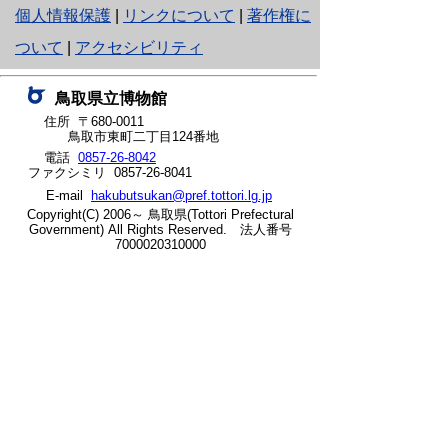
と
個人情報保護
|
リンクについて
|
著作権に
り
ついて
|
アクセシビリティ
ネ
鳥取県立博物館
ッ
住所 〒680-0011
鳥取市東町二丁目124番地
ト
電話
0857-26-8042
ファクシミリ 0857-26-8041
へ
E-mail
hakubutsukan@pref.tottori.lg.jp
の
Copyright(C) 2006～ 鳥取県(Tottori Prefectural
Government) All Rights Reserved. 法人番号
7000020310000