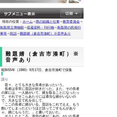
現在の位置：
ホーム
県の組織と仕事
教育委員会
鳥取県立博物館
収蔵資料・刊行物
鳥取県の民俗行
事等
民話
難題婿（倉吉市湊町）※音声あり
難題婿（倉吉市湊町）※
音声あり
昭和55年（1980）9月17日、倉吉市湊町で採集
語り
昔々、とても大きな長者があったいう。
長者は非常に昔話が好きだった。また、その長者
の家には、一人娘がいて、婿を取ることになったっ
て。それでそこらあたりには適当な婿がいないの
で、大きな立て札を出して、
「ここの長者に婿がいる。昔話をこれでええ、もう
飽いてしまったというほど語ってごすもんがあり
ゃ、婿にもらうだ。」と書いておいた。
そうしたところ、道中の者が「あの、がいな長者