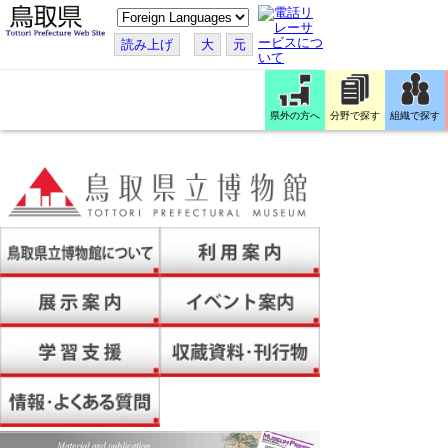
こ
の
ペ
読み上げ
大
元
ー
ジ
を
翻
訳
県外の方へ
分野で探す
組織で探す
す
る