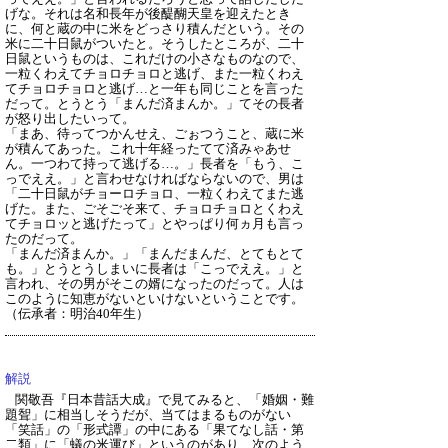
げな。それは名和長年が後醍醐天皇を迎えたとき
に、何と蔵の中に米をどっさり積んだという。その
米に二十日鼠がついたと。そうしたところが、二十
日鼠というものは、これだけの小さなものなので、
一粒くわえてチョロチョロと逃げ、また一粒くわえ
てチョロチョロと逃げ…と一年も同じことを言った
だって。とうとう「まんだ済まんか。」てその長者
が怒り出したいって。
「まあ、待ってつかんせえ、ごぉつうこと、蔵に米
が積んてあった。これ十年経ったてて済みゃあせ
ん。一つわて持って逃げる…。」長者を「もう、こ
っでええ。」と言わせなければならないので、男は
「二十日鼠がチョーロチョロ、一粒くわえてまた逃
げた。また、ごそごそ来て、チョロチョロとくわえ
てチョロッと逃げたって」とやっぱり何ヵ月も言っ
たのだって。
「まんだ済まんか。」「まんだまんだ、とてもとて
も。」とうとうしまいに長者は「こっでええ。」と
言われ、その男がそこの婿になったのだって。人は
このように知恵がないといけないということです。
（伝承者：明治40年生）
解説
関敬吾『日本昔話大成』で見てみると、「婚姻・難
題聟」に相当しそうだが、当てはまるものがない
「笑話」の「形式譚」の中にある「果てなし話・第
二類」に「蟻の米運び」というのがあり、次のよう