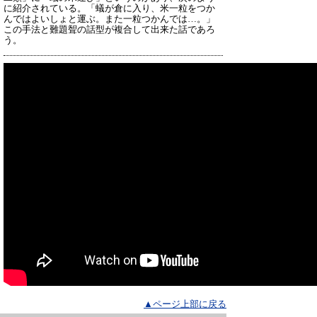
に紹介されている。「蟻が倉に入り、米一粒をつか
んではよいしょと運ぶ。また一粒つかんでは…。」
この手法と難題聟の話型が複合して出来た話であろ
う。
▲ページ上部に戻る