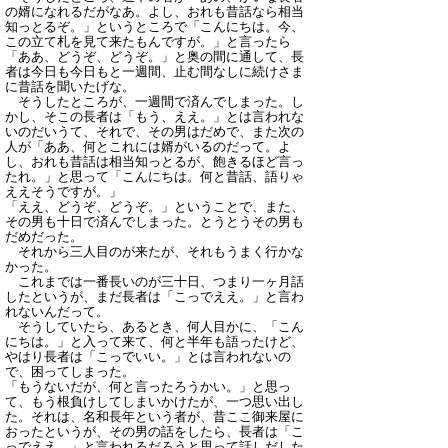
の婿になれるだがなあ。よし、おれも昔話なら相当
知っとるぞ。」というところで「こんにちは。今、
この立て札を見て来たもんですが。」と言ったら
「ああ、どうぞ、どうぞ。」と奥の間に通して、長
者は今日も今日もと一週間、止む間なしに続けさま
に昔話を聞いたげな。
そうしたところが、一週間で済んでしまった。し
かし、そこの長者は「もう、ええ。」とは言われな
いのだいうて、それで、その男はだめで、また次の
人が「ああ、何とこれには婿がいるのだって。よ
し、おれも昔話は相当知っとるが、飽きるほど言っ
たれ。」と思って「こんにちは。何と昔話、語りゃ
ええそうですが。」
「ええ、どうぞ、どうぞ。」ということで、また、
その男も十日で済んでしまった。とうとうその男も
だめだった。
それから三人目のが来たが、それもうまく行かな
かった。
これまでは一番長いのが三十日、つまり一ヶ月話
したというが、まだ長者は「こっでええ。」と言わ
れないんだって。
そうしていたら、あるとき、何人目かに、「こん
にちは。」と入って来て、何と半年も語ったけど、
やはり長者は「こっでいい。」とは言われないの
で、困ってしまった。
「もうないだが、何と言ったろうかい。」と思っ
て、もう根負けしてしまいかけたが、一つ思い出し
た。それは、名和長年という者が、昔ここ御来屋に
おったというが、その男の話をしたら、長者は「こ
っでええ。」と言われるだろうと思って話しだした