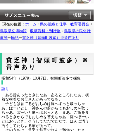
現在の位置：
ホーム
県の組織と仕事
教育委員会
鳥取県立博物館
収蔵資料・刊行物
鳥取県の民俗行
事等
民話
貧乏神（智頭町波多）※音声あり
貧乏神（智頭町波多）※
音声あり
昭和54年（1979）10月7日、智頭町波多で採集
語り
ある昔あったときになあ、あるところになあ、横
着な横着なお母さんがあってなあ。
子どもは育てるがおしめは庭へずっと取っちゃ
あ、ぼーいとし、神さんの前からでもおしめを取っ
ちゃあ、ぼーいと庭へほおっとき、まあ、ご飯を食
べるときからでもおしめを替えちゃあ、庭へぼーい
とほおっとき、そうしてだだでだだで、ほんに汚う
汚うしてたちよる家があって。
そのうちは、貧乏で貧乏でほんに難儀でこたえ