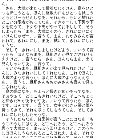
ん。
さあ、大歳が来たって横着なじゃけん、庭をひと
つも掃こうとも、ほんに座敷の戸をひとつも拭こう
ともどげーもせんしなあ。それから、ちいと離れた
とこい分限者がおってなあ、そぎゃーして下男や下
女を使うて、下女や下男がやっておるしして、そう
しよったら「まあ、大歳にゃのう、きれいにせにゃ
いけんじゃぜー。」言うて、まあ、おかみさんが言
われて、きれいにし、まあ、拭いて、きれいにした
そうな。
そして「きれいにしましたけどよう。」いうて言
うたら「ほんならまあ、旦那さんが見てごされりゃ
ええけど。」言うたら「さあ、ほんならまあ、出て
見んしゃいなあ。」言うて。
そいからまあ、旦那さんが出て見られたけど「ほ
んに、みなきれいにしてくれたなあ。これでほんに
大歳のような言うが、ほんに大歳のようなええな
あ。」言うて、旦那さんもおかみさんも喜んで見て
ごされたなあ。
庭の隅になあ、ちょっと掃きだめがあってなあ、
そぉやぁて「どっこもきれいなけど、そこへちょっ
と掃きだめがあるがなあ。」いうて言うたら「ほん
です。ほんです。」言うて、女中がじきぃ箒と篭を
持ってきて、それを取ってしもうてなあ、そしてき
れいにしたししたそうな。
そうしたらなあ、貧乏神が言うことにはなあ「も
うこのうちにはなあ、どこへおろう、どこへおろう
思うて大歳にゃ、まっぽう回りよるけど、このうち
にはほんにうらのおるところはねえ、まあ、それで
もええうちでもここにゃおれる思うて、そうして庭