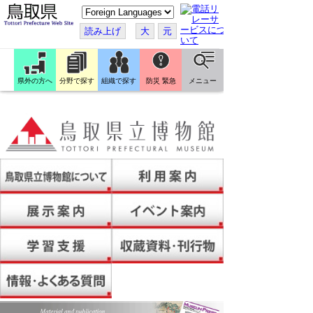
こ
の
ペ
読み上げ
大
元
ー
ジ
を
翻
訳
県外の方へ
分野で探す
組織で探す
防災 緊急
メニュー
す
る