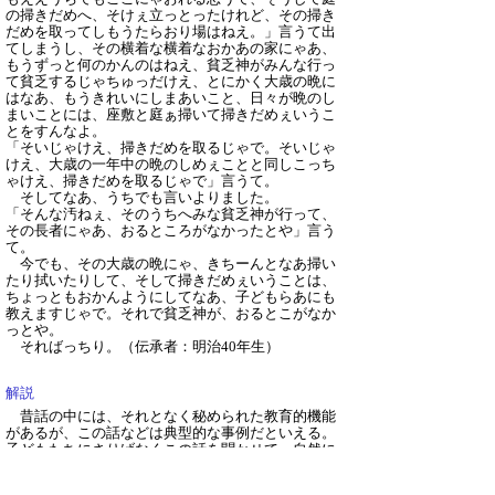
の掃きだめへ、そけぇ立っとったけれど、その掃き
だめを取ってしもうたらおり場はねえ。」言うて出
てしまうし、その横着な横着なおかあの家にゃあ、
もうずっと何のかんのはねえ、貧乏神がみんな行っ
て貧乏するじゃちゅっだけえ、とにかく大歳の晩に
はなあ、もうきれいにしまあいこと、日々が晩のし
まいことには、座敷と庭ぁ掃いて掃きだめぇいうこ
とをすんなよ。
「そいじゃけえ、掃きだめを取るじゃで。そいじゃ
けえ、大歳の一年中の晩のしめぇことと同しこっち
ゃけえ、掃きだめを取るじゃで」言うて。
そしてなあ、うちでも言いよりました。
「そんな汚ねぇ、そのうちへみな貧乏神が行って、
その長者にゃあ、おるところがなかったとや」言う
て。
今でも、その大歳の晩にゃ、きちーんとなあ掃い
たり拭いたりして、そして掃きだめぇいうことは、
ちょっともおかんようにしてなあ、子どもらあにも
教えますじゃで。それで貧乏神が、おるとこがなか
っとや。
そればっちり。
（伝承者：明治40年生）
解説
昔話の中には、それとなく秘められた教育的機能
があるが、この話などは典型的な事例だといえる。
子どもたちにさりげなくこの話を聞かせて、自然に
掃除をしようという習慣を期待しているのであろ
う。学校制度のなかった昔においては、このような