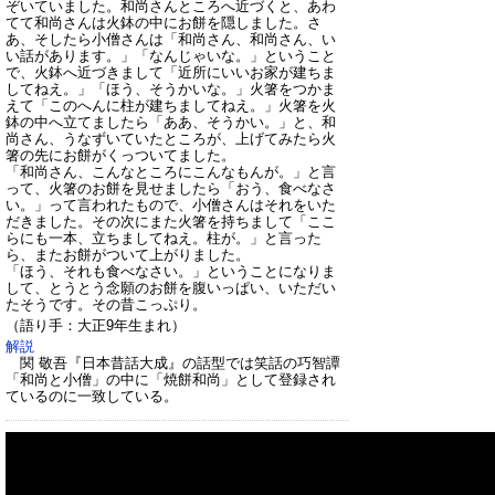
ぞいていました。和尚さんところへ近づくと、あわ
てて和尚さんは火鉢の中にお餅を隠しました。さ
あ、そしたら小僧さんは「和尚さん、和尚さん、い
い話があります。」「なんじゃいな。」ということ
で、火鉢へ近づきまして「近所にいいお家が建ちま
してねえ。」「ほう、そうかいな。」火箸をつかま
えて「このへんに柱が建ちましてねえ。」火箸を火
鉢の中へ立てましたら「ああ、そうかい。」と、和
尚さん、うなずいていたところが、上げてみたら火
箸の先にお餅がくっついてました。
「和尚さん、こんなところにこんなもんが。」と言
って、火箸のお餅を見せましたら「おう、食べなさ
い。」って言われたもので、小僧さんはそれをいた
だきました。その次にまた火箸を持ちまして「ここ
らにも一本、立ちましてねえ。柱が。」と言った
ら、またお餅がついて上がりました。
「ほう、それも食べなさい。」ということになりま
して、とうとう念願のお餅を腹いっぱい、いただい
たそうです。その昔こっぷり。
（語り手：大正9年生まれ）
解説
関 敬吾『日本昔話大成』の話型では笑話の巧智譚
「和尚と小僧」の中に「焼餅和尚」として登録され
ているのに一致している。