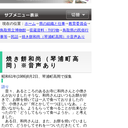
現在の位置：
ホーム
県の組織と仕事
教育委員会
鳥取県立博物館
収蔵資料・刊行物
鳥取県の民俗行
事等
民話
焼き餅和尚（琴浦町高岡）※音声あり
焼き餅和尚（琴浦町高
岡）※音声あり
昭和61年(1986)8月2日、琴浦町高岡で採集
語り
昔々、あるところのあるお寺に和尚さんと小僧さ
んがおりましたそうな。和尚さんはいつもお餅が好
きで、お餅を焼いては一人で食べておりましたの
で、小僧さんが「何とかして一つほしいなあ。」と
思いながらも、ようもらって食べることが出来なか
ったので「どうしてもらって食べようか。」と考え
ました。
ある日、和尚さんは、また、お餅を焼いていまし
たので、どうかしてそれを一ついただきたくて、の