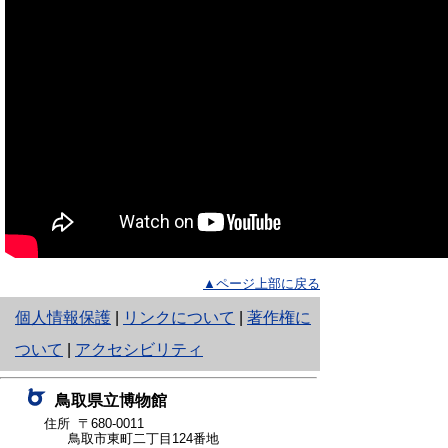
▲ページ上部に戻る
と
個人情報保護
|
リンクについて
|
著作権に
り
ついて
|
アクセシビリティ
ネ
鳥取県立博物館
ッ
住所 〒680-0011
鳥取市東町二丁目124番地
ト