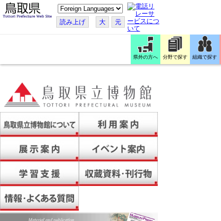
こ
の
ペ
読み上げ
大
元
ー
ジ
を
翻
訳
県外の方へ
分野で探す
組織で探す
す
る