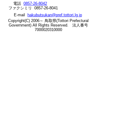
電話
0857-26-8042
ファクシミリ 0857-26-8041
へ
E-mail
hakubutsukan@pref.tottori.lg.jp
の
Copyright(C) 2006～ 鳥取県(Tottori Prefectural
Government) All Rights Reserved. 法人番号
7000020310000