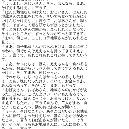
「よしよし、おじいさん、そら、ほんなら、まあ、
そげえするけえ。」言うて、
「ほんに難儀なじゃけえな、おじいさん。ほんにお
地蔵さんの真似をしても、そいでも食べて行かにゃ
いけんじゃけえな。」言うて、おばあさんが、糊ぅ
煮て、そぎゃして糊を頭からずぼっとかぶしたら、
ずっとおじいさんの頭から、真っしれえ…なって、
そうしたところが、ずっとサルがやっと出てきて、
「おい、何じゃ、ここに白子地蔵さんがおられると
見え…」
「まあ、白子地蔵さんがおられるけえ、ほんに何じ
ゃわい。何ぞかんぞええもんを持ってきてすえよ
う。」言うて、あれこれあれこれと持ってきたいう
て。
まあ、サルたちは、ほんにええもんを…食べるも
んから、お金からいっぺえ持ってきてすえるもんじ
ゃけえ、そしてまあ、何じゃった。
それから、おじいさんはサルもいぬるししたけ
え、まあ、晩になったけえ、そいで、お金をまあ、
みんなもろうて、そがして、まあ、もどって、
「おばあさん、おばあさん、地蔵さんのおかげがあ
った。ほんに、こげんよけい、いいもんもろうて。
餅も菓子も、ほんに何じゃ、お金もよけえ、サルが
すえてごしたわ。」言うて喜んで、二人がまあ、喜
びよったところへ、隣のおばあさんが聞いて、
「うーん、そげなことか。あそこはだいたいお地蔵
さんに信仰しよったけえじゃ。ほんにおかげがあっ
たじゃ。」言うておばあさんが話いたら、「そう
か、そうか、うらもお地蔵さんに、ほんに信心して
みよう。」言うて。