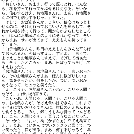
「おじいさん、おまえ、行って座っとれ。ほんな
ら、糊を持って行ってかぶせるけえなあ。そいか
ら、信心するけえ、お地蔵さんに。まあ、お地蔵さ
んに何でも信心するじゃ。」言うた。
そして、おばあさんが、じきい、信心はちっとも
せんのに、そけえ行っておじいさんを座らして、そ
れから糊を持って行って、頭からかぶらしたところ
が、ほんにお地蔵さんのようにそれがなって、そい
からまあ、サルが出てきて、ええもんを持ってき
て、また、
「白子地蔵さんを、昨日のええもんをみんな平らげ
ておられるわ。今日もすえよ、すえよ。」言うて、
よけえことお地蔵さんにすえて、そげして出ぁた
ら、そうしたところが、まあ、何ぼうでもそげして
すえおったら、
「お地蔵さんじゃ、お地蔵さんじゃ。」言いおった
ら、そのお地蔵さんがまあ、ほんに欲ばりじいさ
ん、気をせったか、何をしたか、つい、ついおかし
ゅうなって、ヒュッと笑うたら、
「え、こりゃ、お地蔵さんじゃねえ、こりゃ人間じ
ゃぞう。」(サルが)言うて。
「こりゃあ、人間じゃ、人間じゃ。こりゃ人間じ
ゃ。お地蔵さんが、そげえ食いはできん。これまで
そげぇに食いおりゃできんに、昨日のええもんもみ
な食うとるし、みな、銭こうもみな持っていんどる
し、こら、人間じゃぞ。」言うようなことだった。
そいから、「おい、葛（かずらぁ）立てえ葛立て
え。」まあ、じいさんはついクックッと言うて、つ
い笑ったら、口が出る。まあ、何するじゃろう、葛