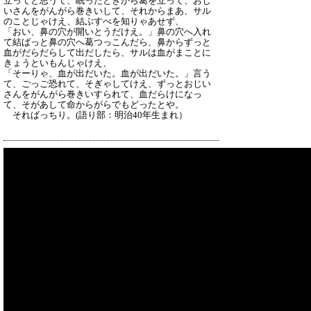
立ってと思うて、眠ったときから葛を立って、おじ
いさんをがんがら巻きいして、それからまあ、サル
のことじゃけえ、結ぶすべを知りゃあせず、
「おい、鼻の穴が開いとうだけえ。」鼻の穴へ入れ
て結ばっと鼻の穴へ葛つっこんだら、鼻からずっと
血がだらだらして出だしたら、サルは血がまことに
きょうといもんじゃけえ、
「そーりゃ、血が出だいた。血が出だいた。」言う
て、ごっご恐れて、そぎゃしてけえ、ずっとおじい
さんをがんがら巻きいすられて、血だらけになっ
て、そがあして命からがらでもどったとや。
そればっちり
。(語り部：明治40年生まれ）