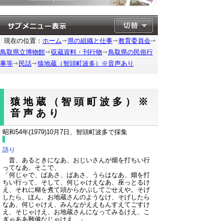
現在の位置：
ホーム
県の組織と仕事
教育委員会
鳥取県立博物館
収蔵資料・刊行物
鳥取県の民俗行
事等
民話
猿地蔵（智頭町波多）※音声あり
猿地蔵（智頭町波多）※
音声あり
昭和54年(1979)10月7日、智頭町波多で採集
語り
昔、あるときになあ、おじいさんが畑を打ちい行
ってなあ、そこで、
「何じゃで、ばあさ、ばあさ、うらはなあ、畑を打
ちい行って、そして、何じゃけえなあ、座っとるけ
え、それに糊を煮て頭からかぶしてごせえや。そげ
したら、ほん、お地蔵さんのようなけ、そげしたら
なあ、何じゃけえ、みんながええもんすえてごすけ
え、そじゃけえ、お地蔵さんになってみるけえ、こ
ぎゃああ難儀なじゃけえ。」