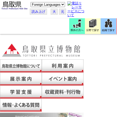
こ
の
ペ
読み上げ
大
元
ー
ジ
を
翻
訳
県外の方へ
分野で探す
組織で探す
す
る