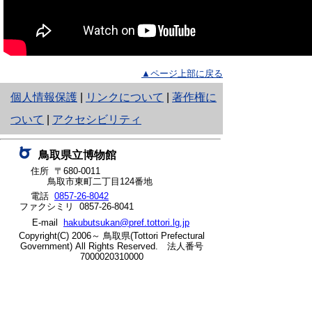
▲ページ上部に戻る
と
個人情報保護
|
リンクについて
|
著作権に
り
ついて
|
アクセシビリティ
ネ
鳥取県立博物館
ッ
住所 〒680-0011
鳥取市東町二丁目124番地
ト
電話
0857-26-8042
ファクシミリ 0857-26-8041
へ
E-mail
hakubutsukan@pref.tottori.lg.jp
の
Copyright(C) 2006～ 鳥取県(Tottori Prefectural
Government) All Rights Reserved. 法人番号
7000020310000