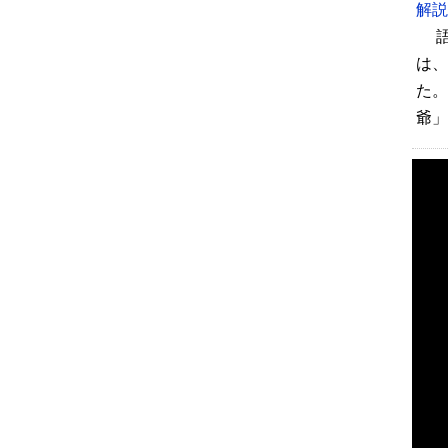
解説
は、
た。
爺」