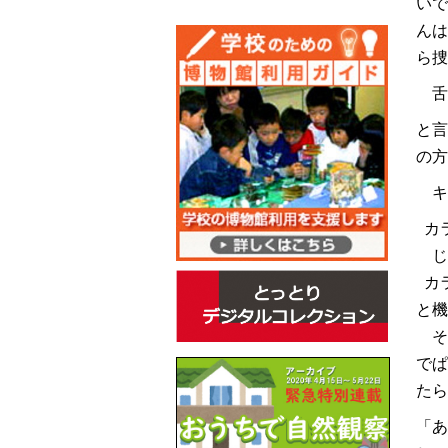
いで
んは
ら捜
舌
と言
の方
キ
カラ
じ
カラ
と機
そ
でぱ
たら
「あ