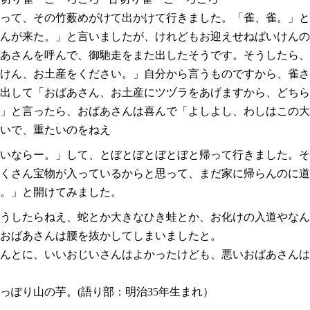
って、その竹薮めがけて出かけて行きました。「雀、雀。
」と
んが来た。
」と言いましたが、けれどもお迎えせねばいけんの
あさんを呼んで、御馳走をまた出したそうです。
そうしたら、
けん、お土産をください。
」自分から言うものですから、雀さ
出して
「おばあさん、お土産にツヅラをあげますから、どちら
」と言ったら、おばあさんは喜んで
「よしよし、わしはこの大
いで、重たいのをねえ
いならー。
」して、とぼとぼとぼとぼと帰って行きました。そ
くさん宝物が入っているからと思って、まだ家に帰らんのに道
。」と開けてみました。
うしたらねえ、蛇とか大きなひき蛙とか、お化けの入道やなん
おばあさんは腰を抜かしてしまいましたと。
んとに、いいおじいさんはよかったけども、悪いおばあさんは
っぽり山の芋。
(語り部：明治35年生まれ）