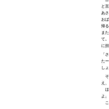
と言
あさ
おば
帰る
また
て。
に担
「さ
たー
しょ
そ
え、
ほ
よ。
こ