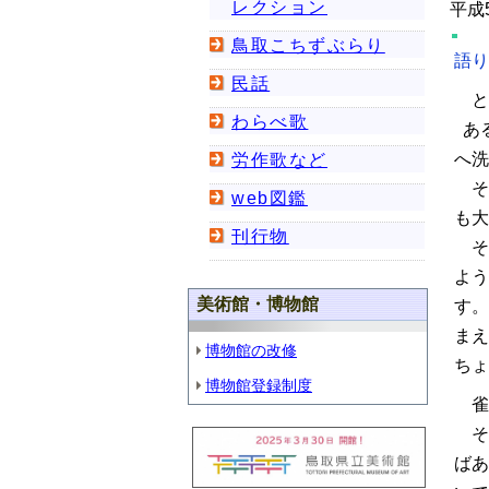
レクション
平成
鳥取こちずぶらり
語り
民話
と
わらべ歌
あ
へ洗
労作歌など
そ
web図鑑
も大
刊行物
その
よう
美術館・博物館
す。
まえ
博物館の改修
ちょ
博物館登録制度
雀
そ
ばあ