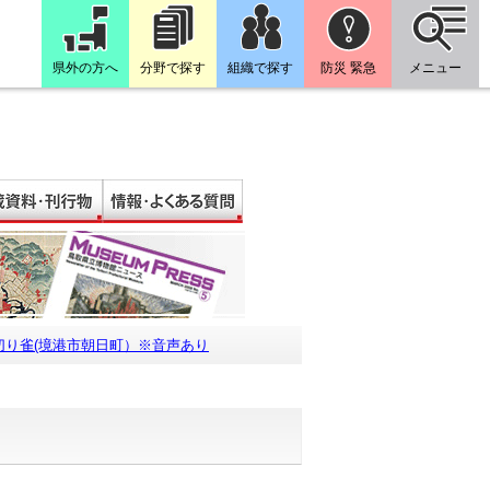
県外の方へ
分野で探す
組織で探す
防災 緊急
メニュー
切り雀(境港市朝日町）※音声あり