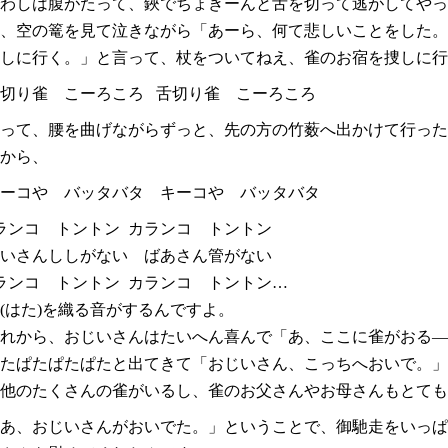
わしは腹がたって、鋏でちょきーんと舌を切って逃がしてやっ
、空の篭を見て泣きながら「あー
ら、何て悲しいことをした。
しに行く。」と言って、杖をついてねえ、雀のお宿を捜しに行
切り雀 こー
ろころ 舌切り雀 こー
ろころ
って、腰を曲げながらずっと、先の方の竹薮へ出かけて行った
から、
ー
コや バッタバタ キー
コや バッタバタ
ンコ トントン カランコ トントン
いさんししがない ばあさん管がない
ンコ トントン カランコ トントン…
(はた)を織る音がするんですよ。
れから、おじいさんはたいへん喜んで「
あ、ここに雀がおる―
たぱたぱたぱたと出てきて
「おじいさん、こっちへおいで。
」
他のたくさんの雀がいるし、雀のお父さんやお母さんもとても
あ、おじいさんがおいでた。
」ということで、御馳走をいっぱ