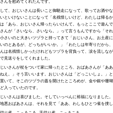
さんを慰めてくれたんです。
して、おじいさんは長いこと御馳走になって、歌ってお酒やな
いといけないことになって「名残惜しいけど、わたしは帰るか
は
「あら、おじいさん帰ったらいけんて。もっとここで遊んで
さんが
「さいなら、さいなら。
」って言うもんですから
「それ
小さいのと大きいツヅラと持ってきて
「おじいさん、お土産に
いのとあるが、どっちがいいか。
」
「わたしは年寄りだから、
んは名残惜しかったけれどもツヅラを背負って、涙を流しなが
で見送りをしてくれました。
じいさんが杖をついて家に帰ったところ、おばあさんが「ああ
ねえ。」そう言いいます。おじいさんは「どっこいしょ。
」と
置いて、そこのツヅラの蓋を開けたところめが、金や銀や珊瑚
ど入っていたのです。
じいさんは喜びました。そしていっぺんに裕福になりました。
地悪おばあさんは、それを見て「
ああ、わしもひとつ雀を捜し
切り雀 こ－ろころ 舌切り雀 こ－ろころ