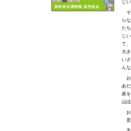
じい
そ
らな
たち
じい
て、
大き
いさ
んな
お
あだ
産を
山ほ
お
意
舌