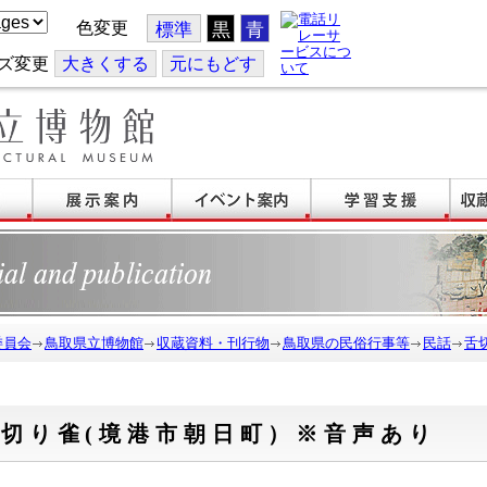
色変更
標準
黒
青
ズ変更
大
きくする
元
にもどす
委員会
鳥取県立博物館
収蔵資料・刊行物
鳥取県の民俗行事等
民話
舌
舌切り雀(境港市朝日町）※音声あり