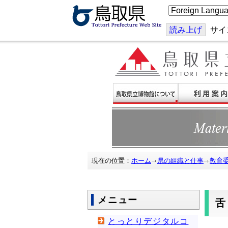
こ
の
ペ
ー
読み上げ
サイ
ジ
を
翻
訳
す
る
現在の位置：
ホーム
県の組織と仕事
教育
メニュー
とっとりデジタルコ