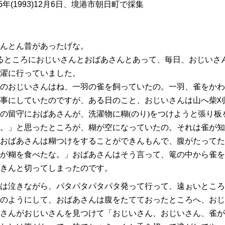
5年(1993)12月6日、境港市朝日町で採集
んとん昔があったげな。
るところにおじいさんとおばあさんとあって、毎日、おじいさ
濯に行っていました。
のおじいさんはね、一羽の雀を飼っていたの。一羽、雀をかわ
事にしていたのですが、ある日のこと、おじいさんは山へ柴刈
留守におばあさんが、洗濯物に糊(のり)をつけようと張り板
。
」
と思ったところが、糊が空になっていたの。それは雀が知
おばあさんは糊つけをすることができんもんで、腹がたってた
が糊を食べたな。」
おばあさんはそう言って、篭の中から雀を
きんと切ってしまったのです。
は泣きながら、パタパタパタパタ発って行って、遠ぉいところ
のようにして、おばあさんは腹をたてておったところへ、おじ
さんがおじいさんを見つけて「おじいさん、おじいさん、雀が