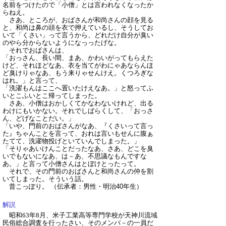
名前をつけたので「小僧」とは言われなくなったか
らねえ。
さあ、ところが、おばさんが和尚さんの顔を見る
と、和尚は鼻の頭を衣で押えているし、そうしてお
いて「くさい」って言うから、どれだけ自分が臭い
のやら分からないようになっったげな。
それでおばさんは、
「おっさん、長い間、まあ、かわいがってもらえた
けど、それほどなあ、衣を当てがわにゃあならんほ
ど臭けりゃなあ、もう来りゃせんけえ。くつろぎな
はれ。」と言って、
「洗濯もんはここへ置いたけえなあ。」と怒ってふ
いとこふいとこ帰ってしまった。
さあ、小僧はおかしくてかなわないけれど、出る
わけにもいかない。それでしばらくして、「おっさ
ん、どげなことだい。」
「いや、門前のおばさんがなあ、『くさいって言っ
た』ちゃんことを言って、おれは言いもせんに腹ぁ
たてて、洗濯物投げといていんでしまった。」
「そりゃあいけんことだったなあ、さあ、どこを臭
いでもないになあ、は－あ、不思議なもんですな
あ。」と言って小僧さんはとぼけとったって。
それで、その門前のおばさんと和尚さんの仲を割
いてしまった。そういう話。
昔こっぽり。
（伝承者：男性・明治40年生）
解説
昭和63年8月、米子工業高等専門学校が天神川流域
民俗総合調査を行ったさい、そのメンバ－の一員だ