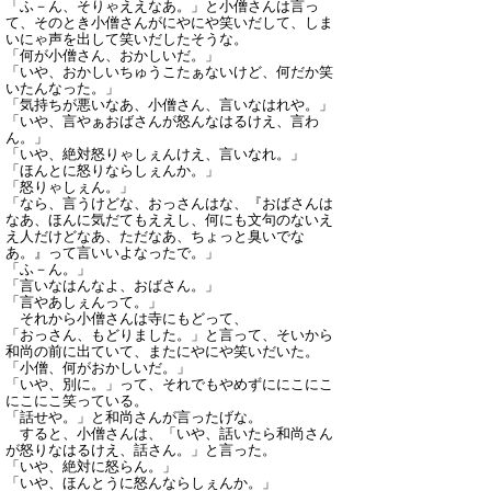
「ふ－ん、そりゃええなあ。」と小僧さんは言っ
て、そのとき小僧さんがにやにや笑いだして、しま
いにゃ声を出して笑いだしたそうな。
「何が小僧さん、おかしいだ。」
「いや、おかしいちゅうこたぁないけど、何だか笑
いたんなった。」
「気持ちが悪いなあ、小僧さん、言いなはれや。」
「いや、言やぁおばさんが怒んなはるけえ、言わ
ん。」
「いや、絶対怒りゃしぇんけえ、言いなれ。」
「ほんとに怒りならしぇんか。」
「怒りゃしぇん。」
「なら、言うけどな、おっさんはな、『おばさんは
なあ、ほんに気だてもええし、何にも文句のないえ
え人だけどなあ、ただなあ、ちょっと臭いでな
あ。』って言いいよなったで。」
「ふ－ん。」
「言いなはんなよ、おばさん。」
「言やあしぇんって。」
それから小僧さんは寺にもどって、
「おっさん、もどりました。」と言って、そいから
和尚の前に出ていて、またにやにや笑いだいた。
「小僧、何がおかしいだ。」
「いや、別に。」って、それでもやめずににこにこ
にこにこ笑っている。
「話せや。」と和尚さんが言ったげな。
すると、小僧さんは、「いや、話いたら和尚さん
が怒りなはるけえ、話さん。」と言った。
「いや、絶対に怒らん。」
「いや、ほんとうに怒んならしぇんか。」