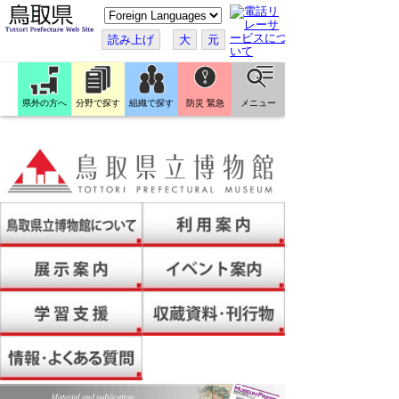
こ
の
ペ
読み上げ
大
元
ー
ジ
を
翻
訳
県外の方へ
分野で探す
組織で探す
防災 緊急
メニュー
す
る