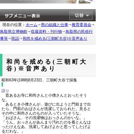
現在の位置：
ホーム
県の組織と仕事
教育委員会
鳥取県立博物館
収蔵資料・刊行物
鳥取県の民俗行
事等
民話
和尚を戒める(三朝町大谷)※音声あり
和尚を戒める(三朝町大
谷)※音声あり
昭和63年(1988)8月23日、三朝町大谷で採集
語り
昔あるお寺に和尚さんと小僧さんとおったそう
な。
あるとき小僧さんが、遊びに出ようと門前まで出
たら、門前のおばさんが洗濯しておられた。見ると
その中に和尚さんのものが入っていたそうな。
「おばさん、その洗濯物はおっさんのかいな。」
「うん、おっさんがあんまり汚れたのを着とんなは
ったけえなあ、洗濯してあげよかと思ってしたげよ
るだわな。」