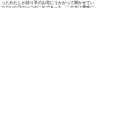
ったわたしが語り手のお宅にうかがって聞かせてい
ただいた話の一つがこれであった。この方は男性に
は珍しく実にキメの細かい充実した語りをなさる素
晴らしい方だった。
この「小僧の作戦」の話は笑い話に属するもの
で、関敬吾博士の『日本昔話大成』によれば、
「三 巧智譚」の「B 和尚と小僧」の「五四五 鼻
が大きい」の中に、きちんと次のように登録されて
いる。「小僧が女には和尚は口が大きいと、和尚に
は女が鼻が大きいといったと告げる。二人があった
ときには女は口を和尚は鼻をおさえる。」
この種類の話は、稲田浩二氏の、『日本昔話通観』
で調べてみても、山陰では見られない。また、関敬
吾博士の『日本昔話大成』第九巻の「鼻が大きい」
に事例が挙げられてはいるが、それによるとなぜか
鳥取県東伯郡関金町に一例だけ認められる他は、九
州地方の大分、鹿児島、長崎で収録されている以
外、はるか離れた東北地方の福島、山形、岩手の各
県にわずかに認められるだけであるが、その中間地
帯には全く収録の報告はない。