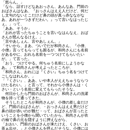
「怒らん。」
「なら、話すけどなあおっさん、あんなあ、門前の
おばさんはなあ、『おっさんはええ人だけど、何だ
し文句のないとこだけど鼻の頭が真っ赤なながな
あ、あれが一つきずだわい。』って言いなはったじ
ぇ。」って、
「ああ、そうか」
「おれが言ったちゅうことを言いなはんなえ、おば
さんが怒んなるけえ。」
「言やあしぇん、言やあしぇん。」
「そいから、まあ、ついでだが和尚さん、『小僧、
小僧』言ってもらっても困るが、和尚さんにも名前
があるやに、おれも名前を一つつけてもらいたい
が。」て言った。
「おう、つけてやる。何ちゅう名前にしようかな
あ。」て和尚さんが考えよったところが、
「和尚さん、おれには『くさい』ちゅう名をつけて
ごしなはれんか。」
「『くさい』、ああ、いや本人がええちゅうならつ
けたるわい。」と言って、それから小僧さんは・く
さい・という名前に変えてもらったそうな。
何日かしたら門前のおばさんが、和尚さんの洗濯
物を持って通ってきた。
そうしたところが和尚さんが、小僧の差し金だけ
ど、門前のおばさんが、・おっさんはええ男だけど
鼻の頭が赤いのが難だ・って、おばさんが言ったと
いうことを小僧から聞いていたから、和尚さんが衣
の袖で鼻の元を隠すように押えながら、
「おおい、門前のおばさんが来たけえ、くさい、お
茶ぁ出せ。」と小僧さんを呼んだそうな。小僧には