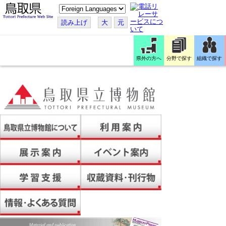
こ
の
ペ
読み上げ
大
元
ー
ジ
を
翻
訳
県外の方へ
分野で探す
組織で探す
す
る