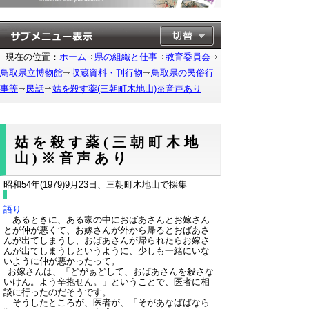
現在の位置：
ホーム
県の組織と仕事
教育委員会
鳥取県立博物館
収蔵資料・刊行物
鳥取県の民俗行
事等
民話
姑を殺す薬(三朝町木地山)※音声あり
姑を殺す薬(三朝町木地
山)※音声あり
昭和54年(1979)9月23日、三朝町木地山で採集
語り
あるときに、ある家の中におばあさんとお嫁さん
とが仲が悪くて、お嫁さんが外から帰るとおばあさ
んが出てしまうし、おばあさんが帰られたらお嫁さ
んが出てしまうしというように、少しも一緒にいな
いように仲が悪かったって。
お嫁さんは、「どがぁどして、おばあさんを殺さな
いけん。よう辛抱せん。」ということで、医者に相
談に行ったのだそうです。
そうしたところが、医者が、「そがあなばばなら