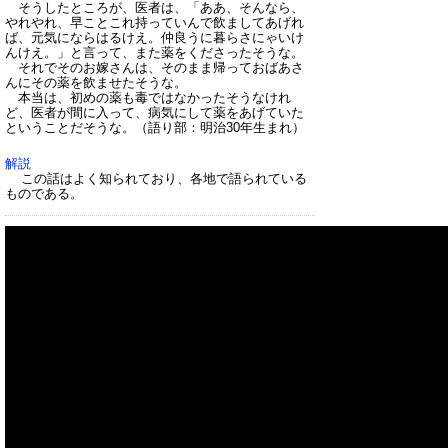
そうしたところが、医者は、「ああ、そんなら、
やれやれ、早ことこれ持っていんで飲ましてあげれ
ば、元気にならはるけえ。仲良うに暮らさにゃいけ
んけえ。」と言って、また薬をくださったそうな。
それでそのお嫁さんは、そのまま帰っておばあさ
んにその薬を飲ませたそうな。
本当は、初めの薬も毒ではなかったそうなけれ
ど、医者が間に入って、病気にして薬をあげていた
ということだそうな
。（語り部：明治30年生まれ）
解説
この話はよく知られており、各地で語られている
ものである。