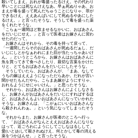
殺いてしまえ。おれが毒盛ったるけえ。その代わり
早いことには死なんけえなあ。早ぁ死ぬりゃあ、お
まえが毒を盛って死んだちゅうことになりゃ、罪が
できるけえ、ええあんばいにして死ぬるやあにした
るけえ。」と言ったそうな。そうして毒を盛った薬
をくれたそうな。
「こらぁ一週間ほど飲ませるなかいに、おばあさん
をだいじにせえ。」と言って医者はお嫁さんに習わ
せたのだって。
お嫁さんはそれから、その毒を持って戻って、
「一週間したらそのおばあさんが死ぬるだぁし、だ
いじにしとかなぁわれにまた罰が当たっちゃあいけ
ん。」というところから、お嫁さんはおばあさんに
魚を買ってきて食べさしたり、親切な言葉をかけた
りと、とてもおばあさんをだいじにしたそうな。
そうしていたら、おばあさんが、「まあ、なして
うちの嫁はええようになっただらあか。だれが言い
聞かせたもんだやら。こらまあ嫁がようにすりゃ、
おれもようにせにゃいけん。」と思ったそうな。
それから、おばあさんはお嫁さんによくしなさる
し、お嫁さんがおばあさんをだいじにすればするほ
ど、おばあさんもよいおばあさんになっていかれた
そうな。お嫁さんは、「こがぁにいいおばあさんな
ら殺されんわぁ。」という気になってしまったそう
な。
それからまた、お嫁さんが医者のところへ行っ
て、「おばあさんがなんとええおばあさんになりな
はって、近ごろわにようにしてごしなはるしして、
愛(いと)おして殺されぬけえ、何とかして毒の消える
薬をつかはんせ。」と言ったそうな。