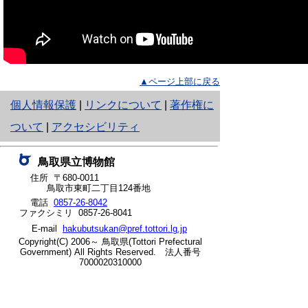
▲ページ上部に戻る
と
個人情報保護
|
リンクについて
|
著作権に
り
ついて
|
アクセシビリティ
ネ
鳥取県立博物館
ッ
住所 〒680-0011
鳥取市東町二丁目124番地
ト
電話
0857-26-8042
ファクシミリ 0857-26-8041
へ
E-mail
hakubutsukan@pref.tottori.lg.jp
の
Copyright(C) 2006～ 鳥取県(Tottori Prefectural
Government) All Rights Reserved. 法人番号
7000020310000