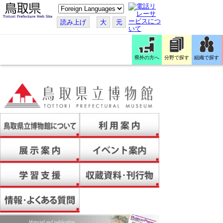
こ
の
ペ
読み上げ
大
元
ー
ジ
を
翻
訳
県外の方へ
分野で探す
組織で探す
す
る