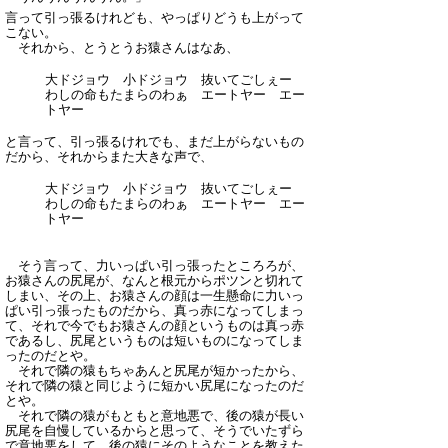
言って引っ張るけれども、やっぱりどうも上がって
こない。
それから、とうとうお猿さんはなあ、
大ドジョウ 小ドジョウ 抜いてごしぇー
わしの命もたまらのわぁ エートヤー エー
トヤー
と言って、引っ張るけれでも、まだ上がらないもの
だから、それからまた大きな声で、
大ドジョウ 小ドジョウ 抜いてごしぇー
わしの命もたまらのわぁ エートヤー エー
トヤー
そう言って、力いっぱい引っ張ったところろが、
お猿さんの尻尾が、なんと根元からポツンと切れて
しまい、その上、お猿さんの顔は一生懸命に力いっ
ぱい引っ張ったものだから、真っ赤になってしまっ
て、それで今でもお猿さんの顔というものは真っ赤
であるし、尻尾というものは短いものになってしま
ったのだとや。
それで隣の猿もちゃあんと尻尾が短かったから、
それで隣の猿と同じように短かい尻尾になったのだ
とや。
それで隣の猿がもともと意地悪で、後の猿が長い
尻尾を自慢しているからと思って、そうでいたずら
で意地悪をして、後の猿にそのようなことを教えた