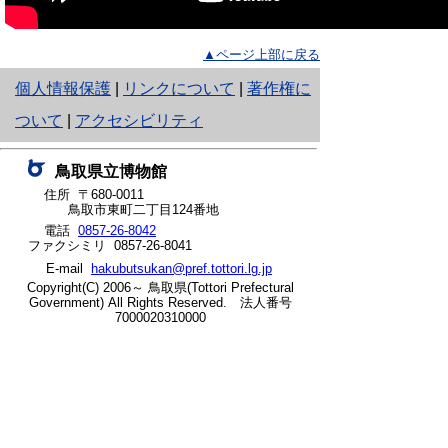
▲ページ上部に戻る
と
個人情報保護
|
リンクについて
|
著作権に
り
ついて
|
アクセシビリティ
ネ
鳥取県立博物館
ッ
住所 〒680-0011
鳥取市東町二丁目124番地
ト
電話
0857-26-8042
ファクシミリ 0857-26-8041
へ
E-mail
hakubutsukan@pref.tottori.lg.jp
の
Copyright(C) 2006～ 鳥取県(Tottori Prefectural
Government) All Rights Reserved. 法人番号
7000020310000