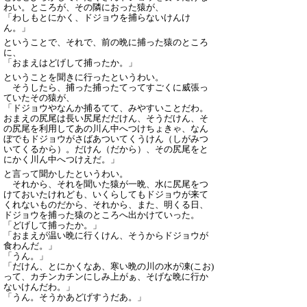
わい。ところが、その隣におった猿が、
「わしもとにかく、ドジョウを捕らないけんけ
ん。」
ということで、それで、前の晩に捕った猿のところ
に、
「おまえはどげして捕ったか。」
ということを聞きに行ったというわい。
そうしたら、捕った捕ったてってすごくに威張っ
ていたその猿が、
「ドジョウやなんか捕るてて、みやすいことだわ。
おまえの尻尾は長い尻尾だだけん、そうだけん、そ
の尻尾を利用してあの川ん中へつけちょきゃ、なん
ぼでもドジョウがさばあついてくうけん（しがみつ
いてくるから）。だけん（だから）、その尻尾をと
にかく川ん中へつけえだ。」
と言って聞かしたというわい。
それから、それを聞いた猿が一晩、水に尻尾をつ
けておいたけれども、いくらしてもドジョウが来て
くれないものだから、それから、また、明くる日、
ドジョウを捕った猿のところへ出かけていった。
「どげして捕ったか。」
「おまえが温い晩に行くけん、そうからドジョウが
食わんだ。」
「うん。」
「だけん、とにかくなあ、寒い晩の川の水が凍(こお)
って、カチンカチンにしみ上がぁ、そげな晩に行か
ないけんだわ。」
「うん。そうかあどげすうだあ。」