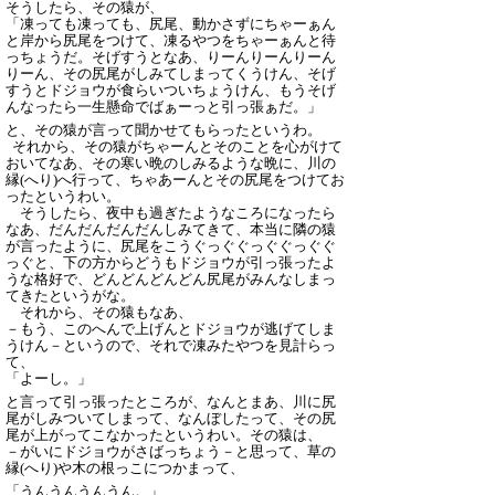
そうしたら、その猿が、
「凍っても凍っても、尻尾、動かさずにちゃーぁん
と岸から尻尾をつけて、凍るやつをちゃーぁんと待
っちょうだ。そげすうとなあ、りーんりーんりーん
りーん、その尻尾がしみてしまってくうけん、そげ
すうとドジョウが食らいついちょうけん、もうそげ
んなったら一生懸命でばぁーっと引っ張ぁだ。」
と、その猿が言って聞かせてもらったというわ。
それから、その猿がちゃーんとそのことを心がけて
おいてなあ、その寒い晩のしみるような晩に、川の
縁(へり)へ行って、ちゃあーんとその尻尾をつけてお
ったというわい。
そうしたら、夜中も過ぎたようなころになったら
なあ、だんだんだんだんしみてきて、本当に隣の猿
が言ったように、尻尾をこうぐっぐぐっぐぐっぐぐ
っぐと、下の方からどうもドジョウが引っ張ったよ
うな格好で、どんどんどんどん尻尾がみんなしまっ
てきたというがな。
それから、その猿もなあ、
－もう、このへんで上げんとドジョウが逃げてしま
うけん－というので、それで凍みたやつを見計らっ
て、
「よーし。」
と言って引っ張ったところが、なんとまあ、川に尻
尾がしみついてしまって、なんぼしたって、その尻
尾が上がってこなかったというわい。その猿は、
－がいにドジョウがさばっちょう－と思って、草の
縁(へり)や木の根っこにつかまって、
「うんうんうんうん。」