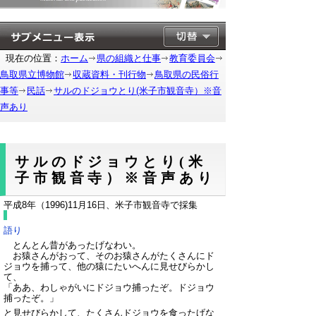
現在の位置：
ホーム
県の組織と仕事
教育委員会
鳥取県立博物館
収蔵資料・刊行物
鳥取県の民俗行
事等
民話
サルのドジョウとり(米子市観音寺）※音
声あり
サルのドジョウとり(米
子市観音寺）※音声あり
平成8年（1996)11月16日、米子市観音寺で採集
語り
とんとん昔があったげなわい。
お猿さんがおって、そのお猿さんがたくさんにド
ジョウを捕って、他の猿にたいへんに見せびらかし
て、
「ああ、わしゃがいにドジョウ捕ったぞ。ドジョウ
捕ったぞ。」
と見せびらかして、たくさんドジョウを食ったげな