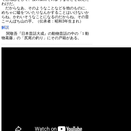
わけだ。
だからなあ、そのようなことなどを他のものに、
めちゃに嘘をついたりなんかすることはいけないか
らね。かわいそうなことになるのだからね。その昔
こーんぽち山の芋。
（伝承者：昭和3年生まれ）
解説
関敬吾『日本昔話大成』の動物昔話の中の「1 動
物葛藤」の「尻尾の釣り」にその戸籍がある。