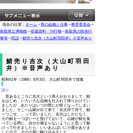
現在の位置：
ホーム
県の組織と仕事
教育委員会
鳥取県立博物館
収蔵資料・刊行物
鳥取県の民俗行
事等
民話
鯖売り吉次（大山町羽田井）※音声あり
鯖売り吉次（大山町羽田
井）※音声あり
昭和61年（1986）8月3日、大山町羽田井で採集
語り
昔あるところに吉次という商人がおりまして、鯖
をはじめ、いろいろな品物を仕入れて帰りかけてい
ましたが、あたりはいつの間にか暗くなってしまい
ました。そこへ山姥が出て来て「吉次待て待て、鯖
一つごせ。」って言いました。吉次はしかたなく、
その鯖を一つぽいーと投げておいて、山姥が鯖を食
べている間に、自分が捕まらないようにと思って駆
けって行きましたら、いいあんばいに小屋がありま
したので、その小屋に駆け込みました。