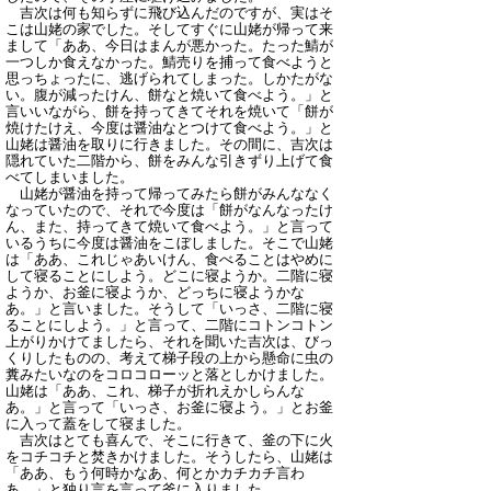
吉次は何も知らずに飛び込んだのですが、実はそ
こは山姥の家でした。そしてすぐに山姥が帰って来
まして「ああ、今日はまんが悪かった。たった鯖が
一つしか食えなかった。鯖売りを捕って食べようと
思っちょったに、逃げられてしまった。しかたがな
い。腹が減ったけん、餅なと焼いて食べよう。」と
言いいながら、餅を持ってきてそれを焼いて「餅が
焼けたけえ、今度は醤油なとつけて食べよう。」と
山姥は醤油を取りに行きました。その間に、吉次は
隠れていた二階から、餅をみんな引きずり上げて食
べてしまいました。
山姥が醤油を持って帰ってみたら餅がみんななく
なっていたので、それで今度は「餅がなんなったけ
ん、また、持ってきて焼いて食べよう。」と言って
いるうちに今度は醤油をこぼしました。そこで山姥
は「ああ、これじゃあいけん、食べることはやめに
して寝ることにしよう。どこに寝ようか。二階に寝
ようか、お釜に寝ようか、どっちに寝ようかな
あ。」と言いました。そうして「いっさ、二階に寝
ることにしよう。」と言って、二階にコトンコトン
上がりかけてましたら、それを聞いた吉次は、びっ
くりしたものの、考えて梯子段の上から懸命に虫の
糞みたいなのをコロコローッと落としかけました。
山姥は「ああ、これ、梯子が折れえかしらんな
あ。」と言って「いっさ、お釜に寝よう。」とお釜
に入って蓋をして寝ました。
吉次はとても喜んで、そこに行きて、釜の下に火
をコチコチと焚きかけました。そうしたら、山姥は
「ああ、もう何時かなあ、何とかカチカチ言わ
あ。」と独り言を言って釜に入りました。