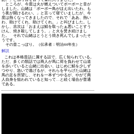
ところが、今度は火が燃えついてボーボーと音が
しました。山姥は「ボーボー鳥がほえ出いたわ。も
う夜が開けるわい。」と言って寝ていましたが、今
度は熱くなってきましたので、それで「ああ、熱い
わ、助けてくれ、助けてくれ。」と叫びました。し
かし、吉次は「おまえは鯖を取ったぁ悪いことすう
けん、焼き殺してしまう。」と火を焚き続けまし
た。 それで山姥はとうとう焼き死んでしまったそ
うです。
その昔こっぽり。
（伝承者：明治44年生）
解説
これは本格昔話に属する話で、広く知られている。
ただ、多くの類話では商人が馬に荷を負わせて山道
を歩いていると山姥に出会い、はじめに鯖を少しず
つやり、急いで逃げるが、それらを平らげた山姥は
馬の足を所望し、それを一本ずつやるが、やがて商
人自身を狙われていると知って…と続く場合が普通
である。