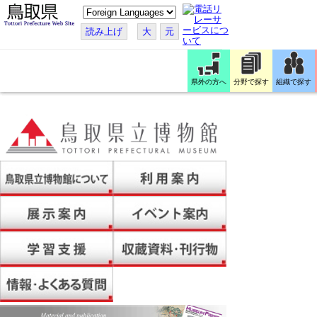
こ
の
ペ
読み上げ
大
元
ー
ジ
を
翻
訳
県外の方へ
分野で探す
組織で探す
す
る