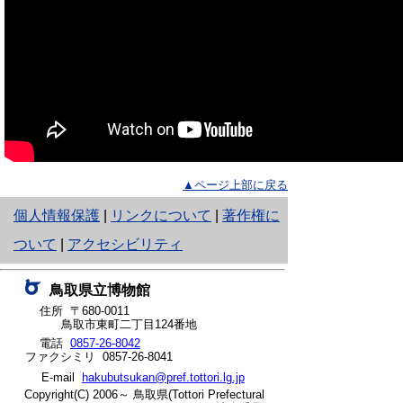
▲ページ上部に戻る
と
個人情報保護
|
リンクについて
|
著作権に
り
ついて
|
アクセシビリティ
ネ
鳥取県立博物館
ッ
住所 〒680-0011
鳥取市東町二丁目124番地
ト
電話
0857-26-8042
ファクシミリ 0857-26-8041
へ
E-mail
hakubutsukan@pref.tottori.lg.jp
の
Copyright(C) 2006～ 鳥取県(Tottori Prefectural